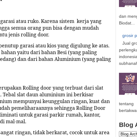
dan meng
garasi atau ruko. Karena sistem kerja yang
Biodat...
ngga semua orang pun bisa dengan mudah
 jenis rolling door.
grosir 
Jual gr
penutup garasi atau kios yang digulung ke atas.
perlengk
bahan yaitu dari bahan Besi (yang paling
indonesi
sedang) dan dari bahan Aluminium (yang paling
subhanahu
rupakan Rolling door yang terbuat dari sl
a
t
 Tebal sl
a
t daun aluminium ini berkisar
inium mempunyai keunggulan ringan, kuat dan
tentang
mudah pemeliharaannya sehingga Rolling Door
bertakwa
iminati untuk garasi parkir rumah, kantor,
di mal-mal.
Blog 
angat ringan, tidak berkarat, cocok untuk area