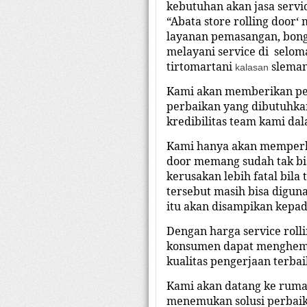
kebutuhan akan jasa servi
“Abata
store
rolling door‘
layanan pemasangan, bongk
melayani service di
selom
tirtomartani
slema
kalasan
Kami akan memberikan pen
perbaikan yang dibutuhkan
kredibilitas team kami dal
Kami hanya akan memperba
door memang sudah tak bi
kerusakan lebih fatal bila
tersebut masih bisa digun
itu akan disampikan kepa
Dengan harga service roll
konsumen dapat menghemat
kualitas pengerjaan terba
Kami akan datang ke ruma
menemukan solusi perbaik