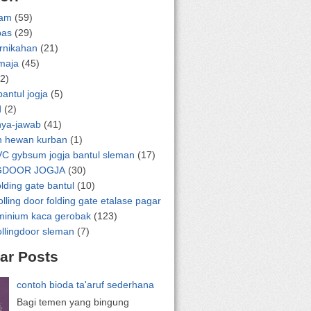
lam
(59)
pas
(29)
ernikahan
(21)
emaja
(45)
2)
bantul jogja
(5)
d
(2)
nya-jawab
(41)
n hewan kurban
(1)
VC gybsum jogja bantul sleman
(17)
GDOOR JOGJA
(30)
olding gate bantul
(10)
olling door folding gate etalase pagar
uminium kaca gerobak
(123)
ollingdoor sleman
(7)
ar Posts
contoh bioda ta'aruf sederhana
Bagi temen yang bingung