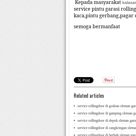
Kepada masyarakat
kalasa
service pintu garasi rolling
kaca,pintu gerbang,pagar
semoga bermanfaat
buat pintu garasi kalasan,buat ro
service roling door tirtomartani,
selomartani, service roling doo
Related articles
service rollingdoor di godean sleman gar
service rollingdoor di gamping sleman g
service rollingdoor di depok sleman gara
service rollingdoor di cangkringan slema
service rollingdoor di berbah sleman gar