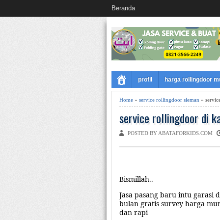
Beranda
profil
harga rollingdoor 
Home
»
service rollingdoor sleman
» servic
service rollingdoor di 
POSTED BY ABATAFORKIDS.COM
Bismillah..
Jasa
pasang baru intu garasi 
bulan gratis survey
harga mur
dan
rapi