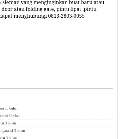
sleman yang menginginkan buat baru atau
n
 door atau folding gate, pintu lipat ,pintu
dapat menghubungi
0813-2803-0055
lling door kalasan,service roling door
kalasan sleman,
 service roling door tamanmartani, service roling door
r purwomartani
ansi 3 bulan
aransi 3 bulan
nsi 3 bulan
n garansi 3 bulan
ansi 3 bulan