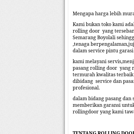
Mengapa harga lebih mu
r
Kami bukan toko kami adal
rolling door
yang tersebar
Semarang Boyolali sehing
,tenaga berpengalaman,ju
dalam service pintu garasi
kami melayani servis,men
pasang rolling door yang 
termurah kwalitas terbai
dibidang service dan pasa
profesional.
dalam bidang
pasang dan 
memberikan garansi untuk 
rollingdoor yang kami taw
TENTANG ROLLING
DOO