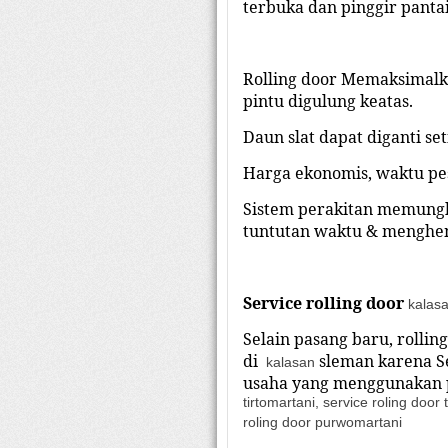
terbuka dan pinggir pantai
Rolling door Memaksimalk
pintu digulung keatas.
Daun slat dapat diganti se
Harga ekonomis, waktu pes
Sistem perakitan memungki
tuntutan waktu & menghem
Service rolling
door
kalas
Selain pasang baru, rollin
di
sleman
karena S
kalasan
usaha yang menggunakan p
tirtomartani, service roling door
roling door purwomartani