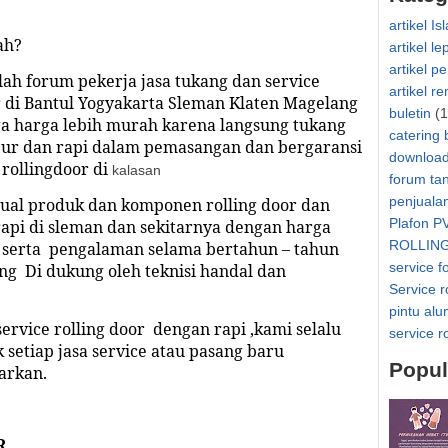
artikel Is
ah?
artikel le
artikel p
ah forum pekerja jasa tukang dan service
artikel r
 di Bantul Yogyakarta Sleman Klaten Magelang
buletin
(1
ga harga lebih murah karena langsung tukang
catering 
jur dan rapi dalam pemasangan dan bergaransi
downloa
 rollingdoor di
kalasan
forum ta
penjuala
jual produk dan komponen rolling door dan
Plafon P
rapi di
sleman
dan sekitarnya dengan harga
ROLLIN
k serta pengalaman selama bertahun – tahun
service f
ng Di dukung oleh teknisi handal dan
Service r
pintu al
service
rolling door dengan rapi ,kami selalu
service r
setiap jasa service atau pasang baru
Popul
arkan.
R