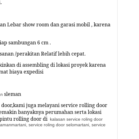
.
an Lebar show room dan garasi mobil , karena
tiap sambungan 6 cm .
anan /perakitan Relatif lebih cepat.
nkan di assembling di lokasi proyek karena
at biaya expedisi
sleman
an
g door,kami juga melayani service rolling door
emakin banyaknya perumahan serta lokasi
intu rolling door di
kalasan service roling door
 tamanmartani, service roling door selomartani, service