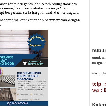
masangan
pintu garasi
dan servis rolling door besi
sleman, Team kami abatastore insyaAllah
n
pi bergaransi serta harga murah dan terjangkau
mengoptimalkan ikhtiar,dan bermuamalah dengan
m.
hubun
untuk ser
menghubu
admin : f
telp.
wa : 
Kateg