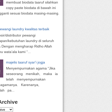
membuat biodata taaruf silahkan
copy paste biodata di bawah ini
ganti sesuai biodata masing-masing.
pewangi laundry kwalitas terbaik
osir/distributor pewangi
apan/kebutuhan laundry di seluruh
a Dengan mengharap Ridho Allah
 wata’ala kami “...
majelis taaruf syar'i jogja
Menyempurnakan agama “Jika
seseorang menikah, maka ia
telah menyempurnakan
 agamanya. Karenanya,
lah pa...
Archive