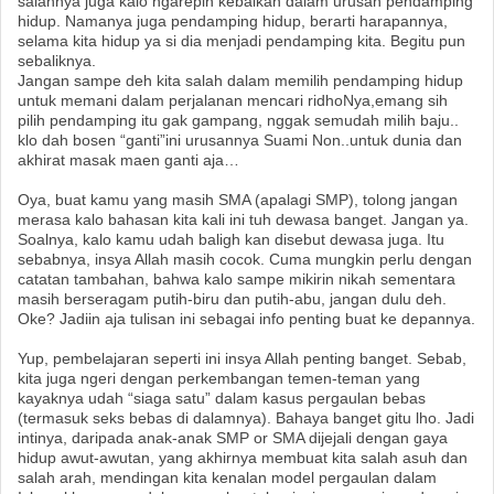
salahnya juga kalo ngarepin kebaikan dalam urusan pendamping
hidup. Namanya juga pendamping hidup, berarti harapannya,
selama kita hidup ya si dia menjadi pendamping kita. Begitu pun
sebaliknya.
Jangan sampe deh kita salah dalam memilih pendamping hidup
untuk memani dalam perjalanan mencari ridhoNya,emang sih
pilih pendamping itu gak gampang, nggak semudah milih baju..
klo dah bosen “ganti”ini urusannya Suami Non..untuk dunia dan
akhirat masak maen ganti aja…
Oya, buat kamu yang masih SMA (apalagi SMP), tolong jangan
merasa kalo bahasan kita kali ini tuh dewasa banget. Jangan ya.
Soalnya, kalo kamu udah baligh kan disebut dewasa juga. Itu
sebabnya, insya Allah masih cocok. Cuma mungkin perlu dengan
catatan tambahan, bahwa kalo sampe mikirin nikah sementara
masih berseragam putih-biru dan putih-abu, jangan dulu deh.
Oke? Jadiin aja tulisan ini sebagai info penting buat ke depannya.
Yup, pembelajaran seperti ini insya Allah penting banget. Sebab,
kita juga ngeri dengan perkembangan temen-teman yang
kayaknya udah “siaga satu” dalam kasus pergaulan bebas
(termasuk seks bebas di dalamnya). Bahaya banget gitu lho. Jadi
intinya, daripada anak-anak SMP or SMA dijejali dengan gaya
hidup awut-awutan, yang akhirnya membuat kita salah asuh dan
salah arah, mendingan kita kenalan model pergaulan dalam