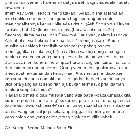
pria bukan idaman. karena shalat jama'ah bagi pria adalah suatu
kewajiban
Imam Asy Syafi'i sendiri mengatakan, “Adapun shalat jama’ah,
aku tidaklah memberi keringanan bagi seorang pun untuk
meninggalkannya kecuali bila ada udzur.” (Ash Sholah wa Hukmu
Tarikiha, hal. 107)lebih lengkapnya(baca buletin edisi 20)
Seorang ulama besar, Ibnu Qayyim Al Jauziyah, dalam kitabnya
Ash Sholah wa Hukmu Tarikiha, hal. 7, mengatakan, ”Kaum
muslimin tidaklah berselisih pendapat (sepakat) bahwa
meninggalkan shalat wajib (shalat lima waktu) dengan sengaja
adalah dosa besar yang paling besar dan dosanya lebih besar
dari dosa membunuh, merampas harta orang lain, zina, mencuri,
dan minum minuman keras. Orang yang meninggalkannya akan
mendapat hukuman dan kemurkaan Allah serta mendapatkan
kehinaan di dunia dan akhirat.”lho..gedhe banget kan dosanya..
Jika pria yang salat sendirian aja bukan termasuk pria idaman
apalagi yang tidak salat?
‘Padahal dimasjid dan musolla yang ada bapak-bapak,masak kita
suruh ngrebut suami orang” sekarang pria idaman emang langka
kok mbak..kata pak ustadz”sesuau yang special ya.harus dengan
usaha yang special juga.sekarang tinggal kita pilih yang mana
yang soleh apa yang cakep,orang bijak pasti pilih kabeh..
Ciri Ketiga: Sering Melotot Sana Sini