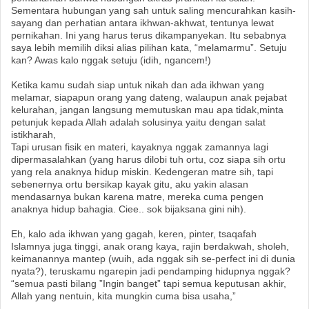
Sementara hubungan yang sah untuk saling mencurahkan kasih-
sayang dan perhatian antara ikhwan-akhwat, tentunya lewat
pernikahan. Ini yang harus terus dikampanyekan. Itu sebabnya
saya lebih memilih diksi alias pilihan kata, “melamarmu”. Setuju
kan? Awas kalo nggak setuju (idih, ngancem!)
Ketika kamu sudah siap untuk nikah dan ada ikhwan yang
melamar, siapapun orang yang dateng, walaupun anak pejabat
kelurahan, jangan langsung memutuskan mau apa tidak,minta
petunjuk kepada Allah adalah solusinya yaitu dengan salat
istikharah,
Tapi urusan fisik en materi, kayaknya nggak zamannya lagi
dipermasalahkan (yang harus dilobi tuh ortu, coz siapa sih ortu
yang rela anaknya hidup miskin. Kedengeran matre sih, tapi
sebenernya ortu bersikap kayak gitu, aku yakin alasan
mendasarnya bukan karena matre, mereka cuma pengen
anaknya hidup bahagia. Ciee.. sok bijaksana gini nih).
Eh, kalo ada ikhwan yang gagah, keren, pinter, tsaqafah
Islamnya juga tinggi, anak orang kaya, rajin berdakwah, sholeh,
keimanannya mantep (wuih, ada nggak sih se-perfect ini di dunia
nyata?), teruskamu ngarepin jadi pendamping hidupnya nggak?
“semua pasti bilang ”Ingin banget” tapi semua keputusan akhir,
Allah yang nentuin, kita mungkin cuma bisa usaha,”