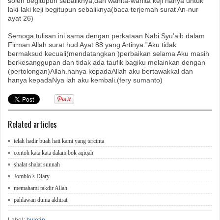
soleh begitupun sebaliknya,dan wanita-wanita keji hanya untuk
laki-laki keji begitupun sebaliknya(baca terjemah surat An-nur
ayat 26)
Semoga tulisan ini sama dengan perkataan Nabi Syu’aib dalam
Firman Allah surat hud Ayat 88 yang Artinya:”Aku tidak
bermaksud kecuali(mendatangkan )perbaikan selama Aku masih
berkesanggupan dan tidak ada taufik bagiku melainkan dengan
(pertolongan)Allah.hanya kepadaAllah aku bertawakkal dan
hanya kepadaNya lah aku kembali.(fery sumanto)
Related articles
telah hadir buah hati kami yang tercinta
contoh kata kata dalam bok aqiqah
shalat shalat sunnah
Jomblo’s Diary
memahami takdir Allah
pahlawan dunia akhirat