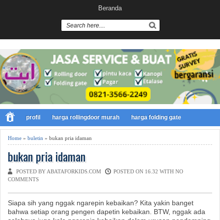
Beranda
profil
harga rollingdoor murah
harga folding gate
Home
»
buletin
» bukan pria idaman
bukan pria idaman
POSTED BY ABATAFORKIDS.COM
POSTED ON 16.32 WITH
NO
COMMENTS
Siapa sih yang nggak ngarepin kebaikan? Kita yakin banget
bahwa setiap orang pengen dapetin kebaikan. BTW, nggak ada