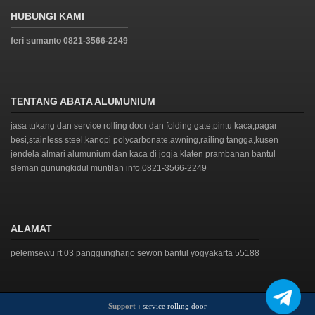
HUBUNGI KAMI
feri sumanto 0821-3566-2249
TENTANG ABATA ALUMUNIUM
jasa tukang dan service rolling door dan folding gate,pintu kaca,pagar
besi,stainless steel,kanopi polycarbonate,awning,railing tangga,kusen
jendela almari alumunium dan kaca di jogja klaten prambanan bantul
sleman gunungkidul muntilan info.0821-3566-2249
ALAMAT
pelemsewu rt 03 panggungharjo sewon bantul yogyakarta 55188
Support :
service rolling door