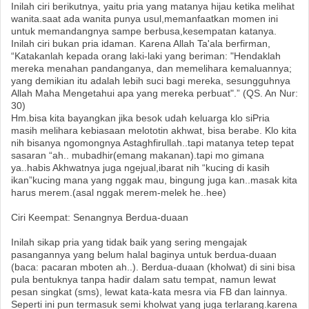
Inilah ciri berikutnya, yaitu pria yang matanya hijau ketika melihat
wanita.saat ada wanita punya usul,memanfaatkan momen ini
untuk memandangnya sampe berbusa,kesempatan katanya.
Inilah ciri bukan pria idaman. Karena Allah Ta'ala berfirman,
“Katakanlah kepada orang laki-laki yang beriman: "Hendaklah
mereka menahan pandanganya, dan memelihara kemaluannya;
yang demikian itu adalah lebih suci bagi mereka, sesungguhnya
Allah Maha Mengetahui apa yang mereka perbuat".” (QS. An Nur:
30)
Hm.bisa kita bayangkan jika besok udah keluarga klo siPria
masih melihara kebiasaan melototin akhwat, bisa berabe. Klo kita
nih bisanya ngomongnya Astaghfirullah..tapi matanya tetep tepat
sasaran “ah.. mubadhir(emang makanan).tapi mo gimana
ya..habis Akhwatnya juga ngejual,ibarat nih “kucing di kasih
ikan”kucing mana yang nggak mau, bingung juga kan..masak kita
harus merem.(asal nggak merem-melek he..hee)
Ciri Keempat: Senangnya Berdua-duaan
Inilah sikap pria yang tidak baik yang sering mengajak
pasangannya yang belum halal baginya untuk berdua-duaan
(baca: pacaran mboten ah..). Berdua-duaan (kholwat) di sini bisa
pula bentuknya tanpa hadir dalam satu tempat, namun lewat
pesan singkat (sms), lewat kata-kata mesra via FB dan lainnya.
Seperti ini pun termasuk semi kholwat yang juga terlarang.karena