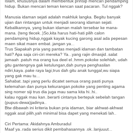
Islam, khususnya dalam membentuk prinsip mencari pendamping
hidup. Bukan mencari teman kencan saat pacaran. Tul nggak?
Manusia idaman sejati adalah makhluk langka. Begitu banyak
ujian dan rintangan untuk menjadi seorang idaman sejati.
Kebalikannya, yang bukan idaman malah tersebar ke mana-
mana. (teng tlecek..)So,kita harus hati-hati pilih calon
pendamping hidup,nggak kayak kucing garong asal ada pepesan
maen sikat maen embat..jangan ya...
Trus Siapakah pria yang pantas menjadi idaman dan tambatan
hati? Apa saja ciri-ciri mereka? Ya...yang rajin dmasjid..salat
jamaah .patuh ma orang tua deel el..hmm.pokoke solehlah, udah
gitu gantengnya gak ketulungan,dah punya penghasilan
ndiri,kaya..pake raya lagi,trus dah gitu anak tunggal,wu siapa
yang gak mau tu...
Sahabat..tapi yang perlu dicatet semua orang pasti punya
kelemahan dan punya kekurangan.pokoke yang penting agama
sing nomer siji trus dia juga mau sama kita hi..hi..
kalau nggak mau kan..berarti cintanya bertepuk sebelah tangan
(pupus-dewa)jadinya..
Btw dibawah ini kriteria bukan pria idaman, biar akhwat-akhwat
nggak asal pilih,yah minimal bisa dapet yang menekati lah..
Ciri Pertama: Akidahnya Amburadul
Maaf ya..rada serius dikit pembahasannya .ok..lanjuuut...