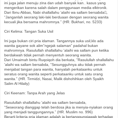
ini juga jalan menuju zina dan udah banyak kan.. kasus yang
mengerikan karena salah dalam penggunaan media elktronik.
Dari Ibnu Abbas, Nabi shallallahu ‘alaihi wa sallam bersabda,ٍ
“Janganlah seorang laki-laki berduaan dengan seorang wanita
kecuali jika bersama mahromnya.” (HR. Bukhari, no. 5233)
Ciri Kelima: Tangan Suka Usil
Ini juga bukan ciri pria idaman. Tangannya suka usil,klo ada
wanita gayane sok alim”ngejak salaman” padahal bukan
mahromnya. Rasulullah shallallahu 'alaihi wa sallam pun ketika
berdakwah tidak pernah menyentuh seorang wanita.
Dari Umaimah bintu Ruqoiqoh dia berkata, ”Rasulullah shallallahu
'alaihi wa sallam bersabda, “Sesungguhnya aku tidak pernah
menjabat tangan para wanita, hanyalah perkataanku untuk
seratus orang wanita seperti perkataanku untuk satu orang
wanita.” (HR. Tirmidzi, Nasai, Malik dishohihkan oleh Syaikh
Salim Al Hilaliy)
Ciri Keenam: Tanpa Arah yang Jelas
Rasulullah shallallahu 'alaihi wa sallam bersabda,
“Seseorang dianggap telah berdosa jika ia menyia-nyiakan orang
yang menjadi tanggungannya.” (HR. Muslim no. 996)
Berarti kriteria pria idaman adalah ia bertanggungjawab terhadap