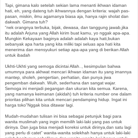
Tapi, gimana kalo setelah sekian lama menanti ikhwan idaman
hati, eh, yang dateng tuh ikhwannya dengan kriteria: wajah pas-
pasan, miskin, ilmu agamanya biasa aja, hanya rajin sholat dan
dakwah. Gimana tuh?
“nek orangnya terbuka, bijak, dewasa, dan tanggung jawab,jika
itu adalah Arjuna yang Allah kirim buat kamu, yo nggak apa-apa.
Mungkin Kekayaan baginya adalah adalah kaya hati,bukan
sebanyak apa harta yang kita miliki tapi seluas apa hati kita
menerima dan mensyukuri setiap apa-apa yang di berikan Allah
untuk ibadah
Ukhti-Ukhti yang semoga dicintai Allah.., kesimpulan bahwa
umumnya para akhwat mencari ikhwan idaman itu yang imannya
mantep, sholeh, pengertian, perhatian, dan punya jiwa
pengemban dakwah. Wuih, sederhana dan sangat wajar.
Semoga ini menjadi pegangan dan ukuran kita semua. Karena,
yang namanya keimanan (akidah) tuh kriteria number one dalam
prioritas pilihan kita untuk mencari pendamping hidup. Ingat ini
harga toko”Nggak bisa ditawar lagi.
Mudah-mudahan tulisan ini bisa sebagai petunjuk bagi para
wanita muslimah yang ingin memilih laki-laki yang pas untuk
dirinya. Dan juga bisa menjadi koreksi untuk dirinya,dan satu lagi
yang perlu di catet” wanita-wanita solekhah hanya untuk laki-laki