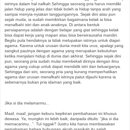
istrinya dalam hal nafkah.Sehingga seorang pria harus memiliki
jalan hidup yang jelas dan tidak boleh ia hidup tanpa arah yang
sampai menyia-nyiakan tanggungannya. Sejak dini atau pun
sejak muda, ia sudah memikirkan bagaimana kelak ia bisa
menafkahi istri dan anak-anaknya. Di antara bentuk
persiapannya adalah dengan belajar yang giat sehingga kelak
bisa dapat kerja yang mapan atau bisa berwirausaha mandiri.
Begitu pula hendaknya ia tidak melupakan istrinya untuk diajari
agama. Karena untuk urusan dunia mesti kita urus, apalagi yang
sangkut pautnya dengan agama yang merupakan kebutuhan
ketika menjalani hidup di dunia dan akhirat. Sehingga sejak dini
pun, seorang pria sudah mulai membekali dirinya dengan ilmu
agama yang cukup untuk dapat mendidik istri dan keluarganya.
Sehingga dari sini, seorang pria yang kurang memperhatikan
agama dan urusan menafkahi istrinya patut dijauhi karena ia
sebenarnya bukan pria idaman yang baik.
Jika si dia melamarmu...
Maaf, maaf, jangan keburu kepikiran pembahasan ini khusus
dewasa. Ya, mungkin ini lebih baik, daripada ditulis: “jika si dia
memacarimu...”. Tul nggak? Justru kita harus membiasakan
pemahaman bahwa hubungan akrab pranikah itu salah.