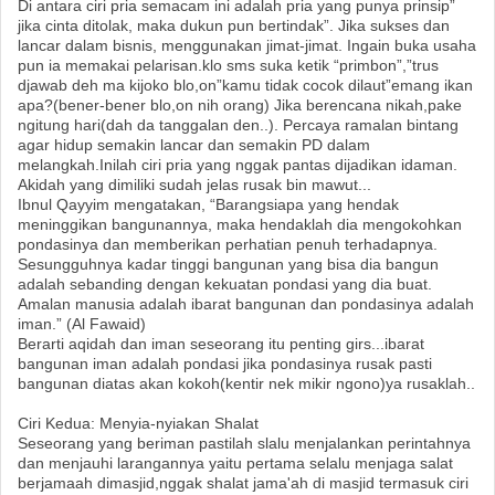
Di antara ciri pria semacam ini adalah pria yang punya prinsip”
jika cinta ditolak, maka dukun pun bertindak”. Jika sukses dan
lancar dalam bisnis, menggunakan jimat-jimat. Ingain buka usaha
pun ia memakai pelarisan.klo sms suka ketik “primbon”,”trus
djawab deh ma kijoko blo,on”kamu tidak cocok dilaut”emang ikan
apa?(bener-bener blo,on nih orang) Jika berencana nikah,pake
ngitung hari(dah da tanggalan den..). Percaya ramalan bintang
agar hidup semakin lancar dan semakin PD dalam
melangkah.Inilah ciri pria yang nggak pantas dijadikan idaman.
Akidah yang dimiliki sudah jelas rusak bin mawut...
Ibnul Qayyim mengatakan, “Barangsiapa yang hendak
meninggikan bangunannya, maka hendaklah dia mengokohkan
pondasinya dan memberikan perhatian penuh terhadapnya.
Sesungguhnya kadar tinggi bangunan yang bisa dia bangun
adalah sebanding dengan kekuatan pondasi yang dia buat.
Amalan manusia adalah ibarat bangunan dan pondasinya adalah
iman.” (Al Fawaid)
Berarti aqidah dan iman seseorang itu penting girs...ibarat
bangunan iman adalah pondasi jika pondasinya rusak pasti
bangunan diatas akan kokoh(kentir nek mikir ngono)ya rusaklah..
Ciri Kedua: Menyia-nyiakan Shalat
Seseorang yang beriman pastilah slalu menjalankan perintahnya
dan menjauhi larangannya yaitu pertama selalu menjaga salat
berjamaah dimasjid,nggak shalat jama'ah di masjid termasuk ciri