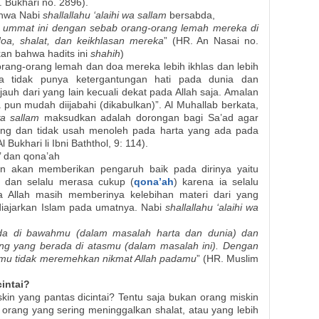
. Bukhari no. 2896).
ahwa Nabi
shallallahu ‘alaihi wa sallam
bersabda,
 ummat ini dengan sebab orang-orang lemah mereka di
oa, shalat, dan keikhlasan mereka
” (HR. An Nasai no.
kan bahwa hadits ini
shahih
)
orang-orang lemah dan doa mereka lebih ikhlas dan lebih
a tidak punya ketergantungan hati pada dunia dan
auh dari yang lain kecuali dekat pada Allah saja. Amalan
pun mudah diijabahi (dikabulkan)”. Al Muhallab berkata,
 wa sallam
maksudkan adalah dorongan bagi Sa’ad agar
ong dan tidak usah menoleh pada harta yang ada pada
 Bukhari li Ibni Baththol, 9: 114).
’ dan qona’ah
in akan memberikan pengaruh baik pada dirinya yaitu
) dan selalu merasa cukup (
qona’ah
) karena ia selalu
 Allah masih memberinya kelebihan materi dari yang
g diajarkan Islam pada umatnya. Nabi
shallallahu ‘alaihi wa
da di bawahmu (dalam masalah harta dan dunia) dan
ng yang berada di atasmu (dalam masalah ini). Dengan
tmu tidak meremehkan nikmat Allah padamu
” (HR. Muslim
cintai?
kin yang pantas dicintai? Tentu saja bukan orang miskin
 orang yang sering meninggalkan shalat, atau yang lebih