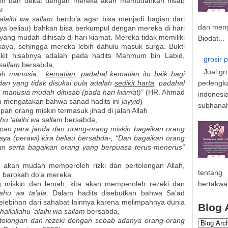
skin dan dekat dengan mereka akan memudahkan hisab
t
 ‘alaihi wa sallam
berdo’a agar bisa menjadi bagian dari
dan meng
ya beliau) bahkan bisa berkumpul dengan mereka di hari
yang mudah dihisab di hari kiamat. Mereka tidak memiliki
Biodat...
kaya, sehingga mereka lebih dahulu masuk surga. Bukti
ikit hisabnya adalah pada hadits Mahmum bin Labid,
grosir 
a sallam
bersabda,
Jual gr
oleh manusia:
kematian
, padahal kematian itu baik bagi
perlengk
 dan yang tidak disukai pula adalah
sedikit harta
, padahal
 manusia mudah dihisab (pada hari kiamat)
” (HR. Ahmad
indonesi
uth mengatakan bahwa sanad hadits ini
jayyid
)
subhanahu
n orang miskin termasuk jihad di jalan Allah
ahu ‘alaihi wa sallam
bersabda,
an para janda dan orang-orang miskin bagaikan orang
 –Saya (perawi) kira beliau bersabda-, “Dan bagaikan orang
an serta bagaikan orang yang berpuasa terus-menerus”
n akan mudah memperoleh rizki dan pertolongan Allah,
tentang
 barokah do’a mereka
 miskin dan lemah, kita akan memperoleh rezeki dan
bertakwa
ahu wa ta’ala
. Dalam hadits disebutkan bahwa Sa’ad
elebihan dari sahabat lainnya karena melimpahnya dunia
Blog 
hallallahu ‘alaihi wa sallam
bersabda,
tolongan dan rezeki dengan sebab adanya orang-orang