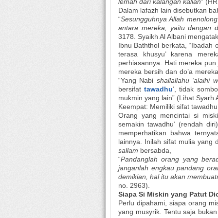
lemah dari kalangan kalian
” (HR
Dalam lafazh lain disebutkan b
“
Sesungguhnya Allah menolong
antara mereka, yaitu dengan d
3178. Syaikh Al Albani mengata
Ibnu Baththol berkata, “Ibadah 
terasa khusyu’ karena merek
perhiasannya. Hati mereka pun j
mereka bersih dan do’a mereka 
“Yang Nabi
shallallahu ‘alaihi
bersifat
tawadhu
’, tidak somb
mukmin yang lain” (Lihat Syarh Al
Keempat: Memiliki sifat tawadhu
Orang yang mencintai si misk
semakin tawadhu’ (rendah diri
memperhatikan bahwa ternyata
lainnya. Inilah sifat mulia yan
sallam
bersabda,
“
Pandanglah orang yang bera
janganlah engkau pandang ora
demikian, hal itu akan membua
no. 2963).
Siapa Si Miskin yang Patut Di
Perlu dipahami, siapa orang mis
yang musyrik. Tentu saja bukan