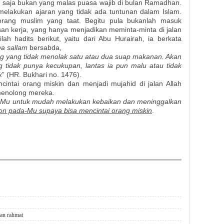
tu saja bukan yang malas puasa wajib di bulan Ramadhan.
elakukan ajaran yang tidak ada tuntunan dalam Islam.
eorang muslim yang taat. Begitu pula bukanlah masuk
san kerja, yang hanya menjadikan meminta-minta di jalan
lah hadits berikut, yaitu dari Abu Hurairah, ia berkata
 wa sallam
bersabda,
g yang tidak menolak satu atau dua suap makanan. Akan
g tidak punya kecukupan, lantas ia pun malu atau tidak
k
” (HR. Bukhari no. 1476).
ncintai orang miskin dan menjadi mujahid di jalan Allah
enolong mereka.
-Mu untuk mudah melakukan kebaikan dan meninggalkan
 pada-Mu supaya bisa mencintai orang miskin
.
an rahmat