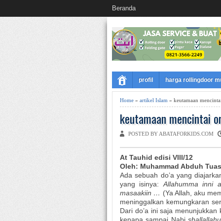
Beranda
profil
harga rollingdoor 
Home
»
artikel Islam
» keutamaan mencintai
keutamaan mencintai o
POSTED BY ABATAFORKIDS.COM
At Tauhid edisi VIII/12
Oleh: Muhammad Abduh Tuas
Ada sebuah do’a yang diajark
yang isinya:
Allahumma inni a
masaakiin …
(Ya Allah, aku m
meninggalkan kemungkaran sert
Dari do’a ini saja menunjukkan
kenapa sampai Nabi
shallallah