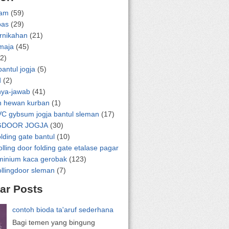
lam
(59)
pas
(29)
ernikahan
(21)
emaja
(45)
2)
bantul jogja
(5)
d
(2)
nya-jawab
(41)
n hewan kurban
(1)
VC gybsum jogja bantul sleman
(17)
GDOOR JOGJA
(30)
olding gate bantul
(10)
olling door folding gate etalase pagar
uminium kaca gerobak
(123)
ollingdoor sleman
(7)
ar Posts
contoh bioda ta'aruf sederhana
Bagi temen yang bingung