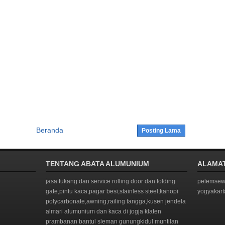
Beranda
Posting Lama
TENTANG ABATA ALUMUNIUM
ALAMA
jasa tukang dan service rolling door dan folding
pelemsewu
gate,pintu kaca,pagar besi,stainless steel,kanopi
yogyakar
polycarbonate,awning,railing tangga,kusen jendela
almari alumunium dan kaca di jogja klaten
prambanan bantul sleman gunungkidul muntilan