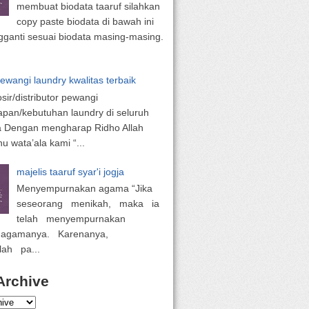
membuat biodata taaruf silahkan
copy paste biodata di bawah ini
ganti sesuai biodata masing-masing.
pewangi laundry kwalitas terbaik
osir/distributor pewangi
apan/kebutuhan laundry di seluruh
a Dengan mengharap Ridho Allah
 wata’ala kami “...
majelis taaruf syar'i jogja
Menyempurnakan agama “Jika
seseorang menikah, maka ia
telah menyempurnakan
 agamanya. Karenanya,
lah pa...
Archive