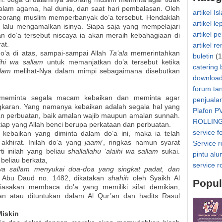
dalam agama, hal dunia, dan saat hari pembalasan. Oleh
artikel Is
seorang muslim memperbanyak do’a tersebut. Hendaklah
artikel le
lalu mengamalkan isinya. Siapa saja yang mempelajari
artikel p
 do’a tersebut niscaya ia akan meraih kebahagiaan di
at.
artikel r
’a di atas, sampai-sampai Allah
Ta’ala
memerintahkan
buletin
(1
laihi wa sallam
untuk memanjatkan do’a tersebut ketika
catering 
allam
melihat-Nya dalam mimpi sebagaimana disebutkan
downloa
forum ta
i meminta segala macam kebaikan dan meminta agar
penjuala
gkaran. Yang namanya kebaikan adalah segala hal yang
Plafon P
dan perbuatan, baik amalan wajib maupun amalan sunnah.
ROLLIN
iap yang Allah benci berupa perkataan dan perbuatan.
service f
kebaikan yang diminta dalam do’a ini, maka ia telah
akhirat. Inilah do’a yang
jaami’
, ringkas namun syarat
Service r
ti inilah yang beliau
shallallahu ‘alaihi wa sallam
sukai.
pintu al
 beliau berkata,
service r
hi wa sallam menyukai doa-doa yang singkat padat, dan
. Abu Daud no. 1482, dikatakan
shahih
oleh Syaikh Al
Popul
iasakan membaca do’a yang memiliki sifat demikian,
kan atau dituntukan dalam Al Qur’an dan hadits Rasul
Miskin