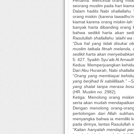
Pertama: Mencintai orang mi
seorang muslim pada hari kiama
Dalam hadits Nabi
shallallahu
orang miskin (karena tawadhu’n
kiamat karena orang miskin-lah 
banyak harta dibanding orang 
bahwa sedikit harta akan sed
Rasulullah
shallallahu ‘alaihi w
“
Dua hal yang tidak disukai 
muslim tatkala fitnah melanda,
sedikit harta akan menyebabkan
5: 427. Syaikh Syu’aib Al Arna
Kedua: Memperjuangkan kehidupa
Dari Abu Hurairah, Nabi
shallall
“
Orang yang membiayai kehidup
yang berjihad fii sabiilillaah.”
yang shalat tanpa merasa bos
(HR. Muslim no. 2982).
Ketiga: Menolong orang miski
serta akan mudah mendapatkan
Dengan menolong orang-orang
pertolongan dari Allah
subhan
menyangka bahwa ia memiliki k
pada dirinya, lantas Rasulullah
s
“
Kalian hanyalah mendapat per