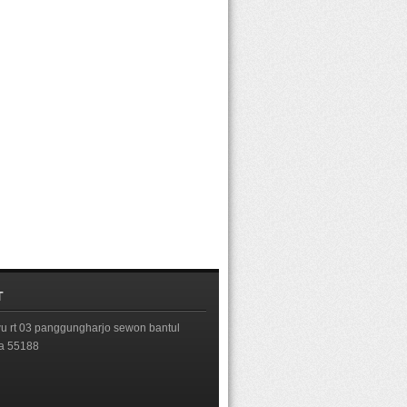
T
 rt 03 panggungharjo sewon bantul
ta 55188