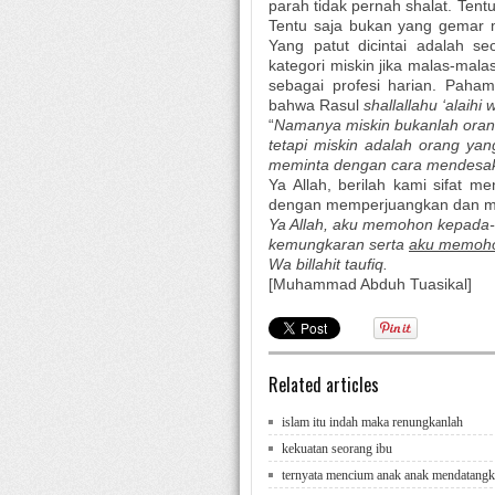
parah tidak pernah shalat. Ten
Tentu saja bukan yang gemar m
Yang patut dicintai adalah s
kategori miskin jika malas-mala
sebagai profesi harian. Pahami
bahwa Rasul
shallallahu ‘alaihi
“
Namanya miskin bukanlah oran
tetapi miskin adalah orang yan
meminta dengan cara mendesa
Ya Allah, berilah kami sifat me
dengan memperjuangkan dan m
Ya Allah, aku memohon kepada
kemungkaran serta
aku memohon
Wa billahit taufiq.
[Muhammad Abduh Tuasikal]
Related articles
islam itu indah maka renungkanlah
kekuatan seorang ibu
ternyata mencium anak anak mendatangk