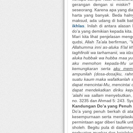
gerangan dengan si miskin? M
seseorang. Karena apa yang dia h
harta yang banyak. Beda haln
maksud, ada udang di balik ba
ikhlas
. Inilah di antara alasa
do’a yang demikian kepada kita.
Mari kita lihat penjelasan men
qudsi, Allah
Ta’ala
berfirman, “
Allahumma inni as-aluka fi’lal 
taghfirolii wa tarhamanii, wa id
aluka hubbak wa hubba maa yuhi
aku memohon kepada-Mu un
kemungkaran serta
aku memo
ampunilah (dosa-dosa)ku, rah
suatu kaum maka wafatkanlah s
dapat mencintai-Mu, mencintai
dapat mendekatkan diriku kep
‘alaihi wa sallam
menyebutkan, 
no. 3235 dan Ahmad 5: 243. Sya
Kandungan Do’a yang Penuh
Do’a yang penuh berkah di at
kesempurnaan serta menjelaska
permintaan agar diberi taufik 
sholeh. Begitu pula di dalamny
perbuatan munkar dan kejeleka