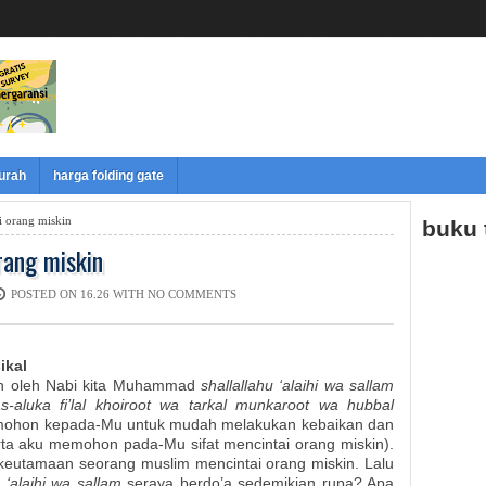
murah
harga folding gate
 orang miskin
buku
rang miskin
POSTED ON 16.26 WITH
NO COMMENTS
ikal
an oleh Nabi kita Muhammad
shallallahu ‘alaihi wa sallam
s-aluka fi’lal khoiroot wa tarkal munkaroot wa hubbal
emohon kepada-Mu untuk mudah melakukan kebaikan dan
a aku memohon pada-Mu sifat mencintai orang miskin).
 keutamaan seorang muslim mencintai orang miskin. Lalu
u ‘alaihi wa sallam
seraya berdo’a sedemikian rupa? Apa