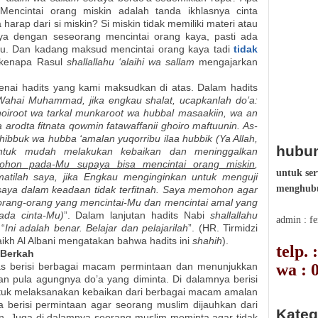
encintai orang miskin adalah tanda ikhlasnya cinta
arap dari si miskin? Si miskin tidak memiliki materi atau
ya dengan seseorang mencintai orang kaya, pasti ada
tu. Dan kadang maksud mencintai orang kaya tadi
tidak
n kenapa Rasul
shallallahu ‘alaihi wa sallam
mengajarkan
genai hadits yang kami maksudkan di atas. Dalam hadits
Wahai Muhammad, jika engkau shalat, ucapkanlah do’a:
khoiroot wa tarkal munkaroot wa hubbal masaakiin, wa an
za arodta fitnata qowmin fatawaffanii ghoiro maftuunin. As-
bbuk wa hubba ‘amalan yuqorribu ilaa hubbik (Ya Allah,
hubun
tuk mudah melakukan kebaikan dan meninggalkan
hon pada-Mu supaya bisa mencintai orang miskin
,
untuk ser
matilah saya, jika Engkau menginginkan untuk menguji
menghubu
aya dalam keadaan tidak terfitnah. Saya memohon agar
 orang-orang yang mencintai-Mu dan mencintai amal yang
ada cinta-Mu)
”. Dalam lanjutan hadits Nabi
shallallahu
admin : f
“
Ini adalah benar. Belajar dan pelajarilah
”. (HR. Tirmidzi
ikh Al Albani mengatakan bahwa hadits ini
shahih
).
telp.
 Berkah
wa : 
as berisi berbagai macam permintaan dan menunjukkan
n pula agungnya do’a yang diminta. Di dalamnya berisi
untuk melaksanakan kebaikan dari berbagai macam amalan
a berisi permintaan agar seorang muslim dijauhkan dari
Kateg
n. Juga di dalamnya seorang muslim meminta agar tidak