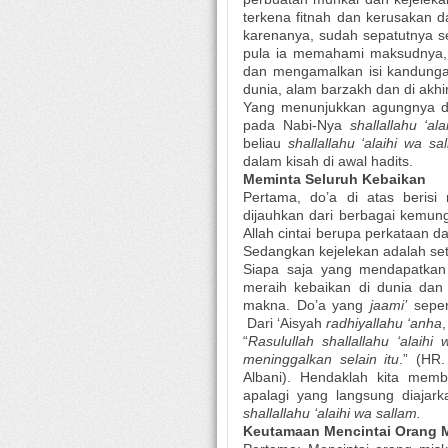
terkena fitnah dan kerusakan 
karenanya, sudah sepatutnya 
pula ia memahami maksudnya, 
dan mengamalkan isi kandungan
dunia, alam barzakh dan di akhir
Yang menunjukkan agungnya do
pada Nabi-Nya
shallallahu ‘a
beliau
shallallahu ‘alaihi wa s
dalam kisah di awal hadits.
Meminta Seluruh Kebaikan
Pertama, do’a di atas beris
dijauhkan dari berbagai kemun
Allah cintai berupa perkataan 
Sedangkan kejelekan adalah set
Siapa saja yang mendapatkan 
meraih kebaikan di dunia dan 
makna. Do’a yang
jaami’
seper
Dari ‘Aisyah
radhiyallahu ‘anha
,
“
Rasulullah shallallahu ‘alai
meninggalkan selain itu
.” (HR
Albani). Hendaklah kita memb
apalagi yang langsung diajar
shallallahu ‘alaihi wa sallam.
Keutamaan Mencintai Orang 