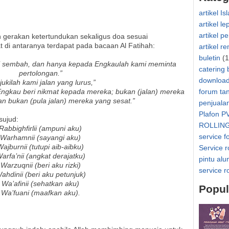
artikel Is
artikel le
artikel p
gerakan ketertundukan sekaligus doa sesuai
 di antaranya terdapat pada bacaan Al Fatihah:
artikel r
buletin
(1
i sembah, dan hanya kepada Engkaulah kami meminta
catering 
pertolongan.”
downloa
jukilah kami jalan yang lurus,”
Engkau beri nikmat kepada mereka; bukan (jalan) mereka
forum ta
n bukan (pula jalan) mereka yang sesat.”
penjuala
Plafon P
sujud:
ROLLIN
Rabbighfirlii (ampuni aku)
service f
Warhamnii (sayangi aku)
Wajburnii (tutupi aib-aibku)
Service r
arfa’nii (angkat derajatku)
pintu al
Warzuqnii (beri aku rizki)
service r
ahdinii (beri aku petunjuk)
Wa’afinii (sehatkan aku)
Popul
Wa’fuani (maafkan aku).