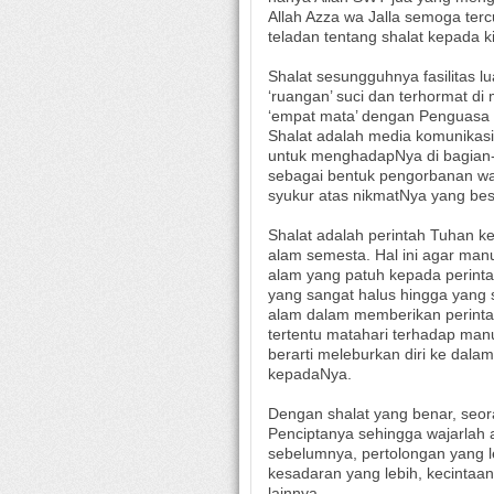
Allah Azza wa Jalla semoga ter
teladan tentang shalat kepada k
Shalat sesungguhnya fasilitas l
‘ruangan’ suci dan terhormat d
‘empat mata’ dengan Penguasa 
Shalat adalah media komunikas
untuk menghadapNya di bagian-b
sebagai bentuk pengorbanan wak
syukur atas nikmatNya yang bes
Shalat adalah perintah Tuhan 
alam semesta. Hal ini agar manu
alam yang patuh kepada perinta
yang sangat halus hingga yang
alam dalam memberikan perintah
tertentu matahari terhadap man
berarti meleburkan diri ke dal
kepadaNya.
Dengan shalat yang benar, seo
Penciptanya sehingga wajarlah a
sebelumnya, pertolongan yang le
kesadaran yang lebih, kecintaan
lainnya.