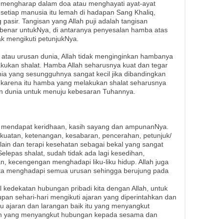
engharap dalam doa atau menghayati ayat-ayat
 setiap manusia itu lemah di hadapan Sang Khaliq,
 pasir. Tangisan yang Allah puji adalah tangisan
-benar untukNya, di antaranya penyesalan hamba atas
ak mengikuti petunjukNya.
atau urusan dunia, Allah tidak menginginkan hambanya
akukan shalat. Hamba Allah seharusnya kuat dan tegar
a yang sesungguhnya sangat kecil jika dibandingkan
karena itu hamba yang melakukan shalat seharusnya
n dunia untuk menuju kebesaran Tuhannya.
ta mendapat keridhaan, kasih sayang dan ampunanNya.
ekuatan, ketenangan, kesabaran, pencerahan, petunjuk/
if lain dan terapi kesehatan sebagai bekal yang sangat
lepas shalat, sudah tidak ada lagi kesedihan,
n, kecengengan menghadapi liku-liku hidup. Allah juga
ta menghadapi semua urusan sehingga berujung pada
 kedekatan hubungan pribadi kita dengan Allah, untuk
upan sehari-hari mengikuti ajaran yang diperintahkan dan
u ajaran dan larangan baik itu yang menyangkut
n yang menyangkut hubungan kepada sesama dan