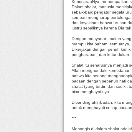
KebesaranNya, menempatkan se
Dalam shalat, manusia menitipk
sebaik-baik pengatur segala ur
sembari mengharap pertolongan
dan keyakinan bahwa urusan dun
justru sebaliknya karena Dia t
Dengan menyadari makna yang t
mampu kita pahami semuanya, sha
Dikerjakan dengan penuh keni
pengharapan, dan ketundukan.
Shalat itu seharusnya menjadi s
Allah menghendaki kemudahan b
bahwa kita sedang menghadapkan
bacaan dengan sepenuh hati dan 
shalat (yang terdiri dari sediki
bisa menghayatinya.
Dibanding ahli ibadah, kita mu
untuk menghayati setiap bacaan 
***
Menangis di dalam shalat adalah