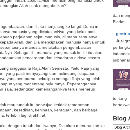
 sungguh indah: apabila Allah membimbing manusia untuk
a mungkin Allah tidak mengabulkan?
dan meng
Biodat...
engembaraan, dan lift itu menjulang ke langit. Dunia ini
ananya manusia yang diciptakanNya, yang kelak pasti
grosir 
buah perjalanan sejati manusia, di mana semuanya
Jual gr
i kepada Allah, dan Dia menciptakan manusia hanya untuk
perlengk
 sepantasnya manusia melakukan pengembaraan
Nya. Sebagai lift, manusia yang masuk ke lift itu akan
indonesi
 mendapatkan pencerahan dan kesadaran dirinya secara
subhanahu
ruang singgasana Raja Alam Semesta. Yaitu Raja yang
an, yang pasti menyayangi dan melindungi siapapun
ya yang sempurna, sekaligus sebagai Raja yang telah
iapapun yang menentang hukumnya. Peperangannya
pan saja, sedangkan kemenanganNya terus menerus
tentang
idak mau tunduk itu berwujud ketidak-tenteraman,
bertakwa
mpaan, kesedihan, kehinaan, keraguan, dan berbagai
, terlebih lagi di akhirat.
Blog 
lat dengan tubuh dan jiwanya, Dia akan menurunkan ke