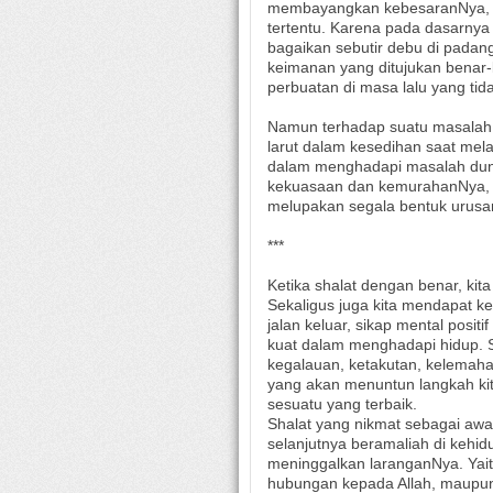
membayangkan kebesaranNya, m
tertentu. Karena pada dasarnya
bagaikan sebutir debu di padang
keimanan yang ditujukan benar
perbuatan di masa lalu yang tid
Namun terhadap suatu masalah 
larut dalam kesedihan saat mel
dalam menghadapi masalah duni
kekuasaan dan kemurahanNya, 
melupakan segala bentuk urusa
***
Ketika shalat dengan benar, ki
Sekaligus juga kita mendapat k
jalan keluar, sikap mental posit
kuat dalam menghadapi hidup. Se
kegalauan, ketakutan, kelemaha
yang akan menuntun langkah ki
sesuatu yang terbaik.
Shalat yang nikmat sebagai awal
selanjutnya beramaliah di kehid
meninggalkan laranganNya. Yait
hubungan kepada Allah, maupu