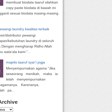
membuat biodata taaruf silahkan
copy paste biodata di bawah ini
ganti sesuai biodata masing-masing.
pewangi laundry kwalitas terbaik
osir/distributor pewangi
apan/kebutuhan laundry di seluruh
a Dengan mengharap Ridho Allah
 wata’ala kami “...
majelis taaruf syar'i jogja
Menyempurnakan agama “Jika
seseorang menikah, maka ia
telah menyempurnakan
 agamanya. Karenanya,
lah pa...
Archive