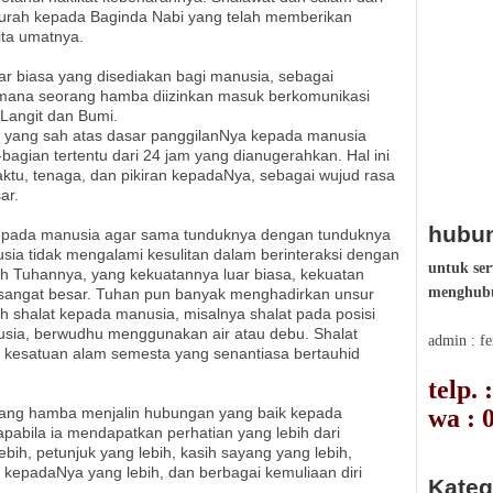
curah kepada Baginda Nabi yang telah memberikan
ita umatnya.
uar biasa yang disediakan bagi manusia, sebagai
i mana seorang hamba diizinkan masuk berkomunikasi
Langit dan Bumi.
i yang sah atas dasar panggilanNya kepada manusia
agian tertentu dari 24 jam yang dianugerahkan. Hal ini
tu, tenaga, dan pikiran kepadaNya, sebagai wujud rasa
ar.
hubun
kepada manusia agar sama tunduknya dengan tunduknya
sia tidak mengalami kesulitan dalam berinteraksi dengan
untuk ser
h Tuhannya, yang kekuatannya luar biasa, kekuatan
menghubu
 sangat besar. Tuhan pun banyak menghadirkan unsur
 shalat kepada manusia, misalnya shalat pada posisi
usia, berwudhu menggunakan air atau debu. Shalat
admin : f
am kesatuan alam semesta yang senantiasa bertauhid
telp.
wa : 
rang hamba menjalin hubungan yang baik kepada
pabila ia mendapatkan perhatian yang lebih dari
bih, petunjuk yang lebih, kasih sayang yang lebih,
 kepadaNya yang lebih, dan berbagai kemuliaan diri
Kateg