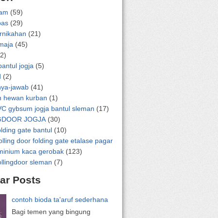
lam
(59)
pas
(29)
ernikahan
(21)
emaja
(45)
2)
bantul jogja
(5)
d
(2)
nya-jawab
(41)
n hewan kurban
(1)
VC gybsum jogja bantul sleman
(17)
GDOOR JOGJA
(30)
olding gate bantul
(10)
olling door folding gate etalase pagar
uminium kaca gerobak
(123)
ollingdoor sleman
(7)
ar Posts
contoh bioda ta'aruf sederhana
Bagi temen yang bingung