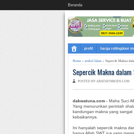
Beranda
profil
harga rollingdoor 
Home
»
artikel Islam
» Sepercik Makna dal
Sepercik Makna dalam
POSTED BY ABATAFORKIDS.COM
dakwatuna.com -
Maha Suci Al
Yang menurunkan perintah shala
kandungan makna yang sangat 
kebaikannya.
Ini hanyalah sepercik makna d
hanya Allah SWT jua yang menge