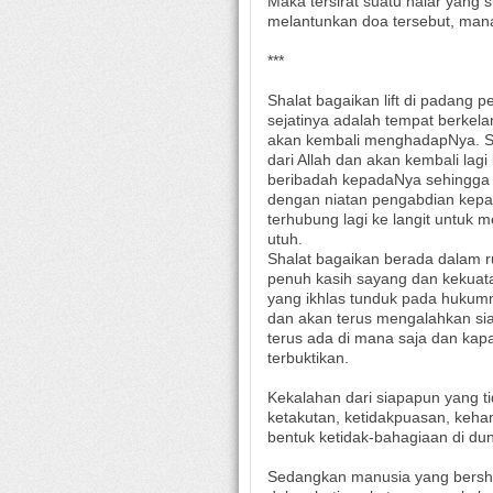
Maka tersirat suatu nalar yang
melantunkan doa tersebut, man
***
Shalat bagaikan lift di padang p
sejatinya adalah tempat berkel
akan kembali menghadapNya. Se
dari Allah dan akan kembali lag
beribadah kepadaNya sehingga
dengan niatan pengabdian kepada
terhubung lagi ke langit untuk
utuh.
Shalat bagaikan berada dalam 
penuh kasih sayang dan kekuat
yang ikhlas tunduk pada hukumn
dan akan terus mengalahkan s
terus ada di mana saja dan ka
terbuktikan.
Kekalahan dari siapapun yang t
ketakutan, ketidakpuasan, keha
bentuk ketidak-bahagiaan di dunia
Sedangkan manusia yang bersha