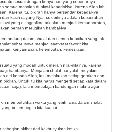
suatu sesuai dengan kenyataan yang sebenarnya.
an semua masalah duniawi kepadaNya, karena Allah lah
usan. Karena itu, pikiran hanya bersandar kepadaNya
 dan kasih sayang-Nya, selebihnya adalah kepasrahan
iawi yang ditinggalkan tak akan menjadi kemudharatan,
ak akan pernah merugikan hambaNya.
erkandung dalam shalat dan semua kebaikan yang tak
lat seharusnya menjadi saat-saat favorit kita.
kmatan, kenyamanan, kelembutan, kemesraan,
esuatu yang mudah untuk meraih nilai-nilainya, karena
agi hambanya. Menjalani shalat hanyalah meyakini
 diri kepada Allah, lalu melakukan setiap gerakan dan
pikiran. Untuk itu kita harus mengerti setiap kata dalam
t bacaan saja), lalu mempelajari kandungan makna agar
ngkin membutuhkan waktu yang lebih lama dalam shalat
yang belum begitu kita kuasai.
 sebagian akibat dari kekhusyukan ketika