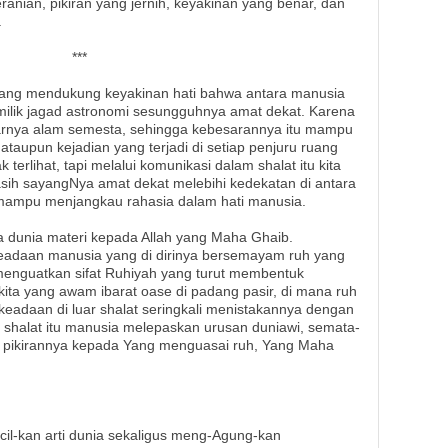
anian, pikiran yang jernih, keyakinan yang benar, dan
.
***
yang mendukung keyakinan hati bahwa antara manusia
milik jagad astronomi sesungguhnya amat dekat. Karena
sarnya alam semesta, sehingga kebesarannya itu mampu
ataupun kejadian yang terjadi di setiap penjuru ruang
 terlihat, tapi melalui komunikasi dalam shalat itu kita
sih sayangNya amat dekat melebihi kedekatan di antara
mampu menjangkau rahasia dalam hati manusia.
a dunia materi kepada Allah yang Maha Ghaib.
keadaan manusia yang di dirinya bersemayam ruh yang
menguatkan sifat Ruhiyah yang turut membentuk
 kita yang awam ibarat oase di padang pasir, di mana ruh
keadaan di luar shalat seringkali menistakannya dengan
 shalat itu manusia melepaskan urusan duniawi, semata-
pikirannya kepada Yang menguasai ruh, Yang Maha
il-kan arti dunia sekaligus meng-Agung-kan