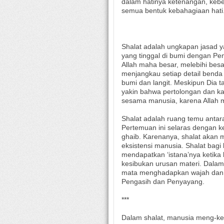
dalam hatinya ketenangan, keber
semua bentuk kebahagiaan hati
Shalat adalah ungkapan jasad 
yang tinggal di bumi dengan Pe
Allah maha besar, melebihi be
menjangkau setiap detail benda 
bumi dan langit. Meskipun Dia tak
yakin bahwa pertolongan dan ka
sesama manusia, karena Allah 
Shalat adalah ruang temu antar
Pertemuan ini selaras dengan 
ghaib. Karenanya, shalat akan 
eksistensi manusia. Shalat bagi
mendapatkan ‘istana’nya ketika 
kesibukan urusan materi. Dalam
mata menghadapkan wajah dan 
Pengasih dan Penyayang.
***
Dalam shalat, manusia meng-kec