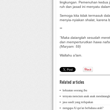
lingkungan. Pemenuhan kedua je
ruh dan jasad ini menyatu dalam
Semoga kita tidak termasuk dala
menyia-nyiakan shalat, karena 
**
“Maka datanglah sesudah mereka
dan memperturutkan hawa nafs
(Maryam: 59)
Wallahu a’lam.
Related articles
kekuatan seorang ibu
ternyata mencium anak anak mendatangk
jasa saudi yang terlupakan
mengapa Al qur'an berbahasa arab?