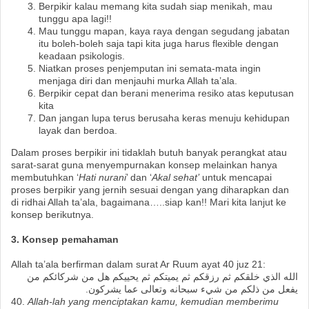
Berpikir kalau memang kita sudah siap menikah, mau
tunggu apa lagi!!
Mau tunggu mapan, kaya raya dengan segudang jabatan
itu boleh-boleh saja tapi kita juga harus flexible dengan
keadaan psikologis.
Niatkan proses penjemputan ini semata-mata ingin
menjaga diri dan menjauhi murka Allah ta’ala.
Berpikir cepat dan berani menerima resiko atas keputusan
kita
Dan jangan lupa terus berusaha keras menuju kehidupan
layak dan berdoa.
Dalam proses berpikir ini tidaklah butuh banyak perangkat atau
sarat-sarat guna menyempurnakan konsep melainkan hanya
membutuhkan ‘
Hati nurani
’ dan ‘
Akal sehat’
untuk mencapai
proses berpikir yang jernih sesuai dengan yang diharapkan dan
di ridhai Allah ta’ala, bagaimana…..siap kan!! Mari kita lanjut ke
konsep berikutnya.
3. Konsep pemahaman
Allah ta’ala berfirman dalam surat Ar Ruum ayat 40 juz 21:
الله الذي خلقكم ثم رزقكم ثم يميتكم ثم يحييكم هل من شركائكم من
يفعل من ذلكم من شيء سبحانه وتعالى عما يشركون.
40.
Allah-lah yang menciptakan kamu, kemudian memberimu