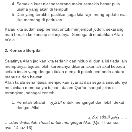
Semakin kuat niat seseorang maka semakin besar pula
usaha yang akan di tempuh.
Dan yang terakhir pastikan juga kita rajin meng-update niat
jika memang di perlukan.
Kalau kita sudah siap berniat untuk menjemput jodoh, sekarang
mari beralih ke konsep selanjutnya. Semoga di mudahkan Allah
ta’ala…
2. Konsep Berpikir
Sejatinya Allah jadikan kita terlahir dan hidup di dunia ini tiada lain
mempunyai tujuan, oleh karenanya dikaruniakanlah akal kepada
setiap insan yang dengan itulah menjadi pokok pembeda antara
manusia dan hewan.
Allah ta’ala senantiasa menjadikan syariat dan segala sesuatunya
melainkan mempunyai tujuan, dalam Qur’an sangat jelas di
terangkan, sebagai contoh:
Perintah Shalat = لذكري/ untuk mengingat dan lebih dekat
dengan Allah
الصّلاةَ لذكري……
وأَقم
…..
dan dirikanlah shalat untuk mengingat Aku
. (Qs: Thaahaa
ayat 14 juz 16)