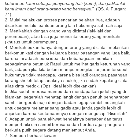
keturunan kami sebagai penyenang hati (kami), dan jadikanlah
kami imam bagi orang-orang yang bertaqwa.”
(QS. Al Furqan:
74).
2. Mulai melakukan proses pencarian belahan jiwa, adapun
dicarikan melalui bantuan orang lain hukumnya sah-sah saja.
3. Menikahlah dengan orang yang dicintai (laki-laki dan
perempuan), atau bisa juga mencintai orang yang menikahi
(khusus untuk perempuan).
4. Menikah bukan hanya dengan orang yang dicintai, melainkan
berkomunikasi dengan keluarga besar pasangan yang juga baik,
karena ini adalah porsi ideal dari kebahagiaan menikah
sebagaimana petunjuk Rasul untuk melihat garis keturunan yang
baik, adapun jika kita belum mampu mengikuti anjuran tersebut
hukumnya tidak mengapa, karena bisa jadi orangtua pasangan
kurang sholeh tetapi anaknya sholeh, jika sudah kepalang cinta
alias cinta medok. (Opsi ideal lebih ditekankan)
5. Jika sudah merasa mampu dan mendapatkan jodoh yang di
idamkan, segeralah menatap langit dengan penuh pengharapan
sambil bergerak maju dengan badan tegap sambil melangkah
untuk segera melamar sang gadis atau janda (gadis lebih di
anjurkan karena keutamaannya) dengan mengucap “Bismillah”
6. Adapun untuk para akhwat hendaknya bersabar dan terus
memperbaiki diri sambil berusaha dan berdoa agar pangeran
berkuda putih segera datang menjemput Anda.
7. Semoga berhasil kawan…