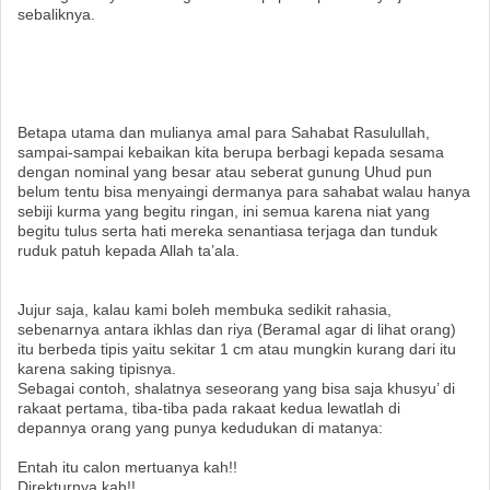
sebaliknya.
Betapa utama dan mulianya amal para Sahabat Rasulullah,
sampai-sampai kebaikan kita berupa berbagi kepada sesama
dengan nominal yang besar atau seberat gunung Uhud pun
belum tentu bisa menyaingi dermanya para sahabat walau hanya
sebiji kurma yang begitu ringan, ini semua karena niat yang
begitu tulus serta hati mereka senantiasa terjaga dan tunduk
ruduk patuh kepada Allah ta’ala.
Jujur saja, kalau kami boleh membuka sedikit rahasia,
sebenarnya antara ikhlas dan riya (Beramal agar di lihat orang)
itu berbeda tipis yaitu sekitar 1 cm atau mungkin kurang dari itu
karena saking tipisnya.
Sebagai contoh, shalatnya seseorang yang bisa saja khusyu’ di
rakaat pertama, tiba-tiba pada rakaat kedua lewatlah di
depannya orang yang punya kedudukan di matanya:
Entah itu calon mertuanya kah!!
Direkturnya kah!!