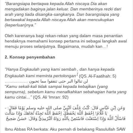
“Barangsiapa bertaqwa kepada Allah niscaya Dia akan
mengadakan baginya jalan keluar. Dan memberinya rezki dari
arah yang tiada disangka-sangkanya. Dan barangsiapa yang
bertawakal kepada Allah niscaya Allah akan mencukupkan
(keperluan)nya.”
Oleh karenanya bagi rekan-rekan yang dalam masa penantian
hendaknya memahami konsep pertama ini sebagai langkah awal
menuju proses selanjutnya. Bagaimana, mudah kan…!
2. Konsep penyembahan
“Hanya Engkaulah yang kami sembah
, dan hanya kepada
[
Engkaulah kami meminta pertolongan
(QS. Al-Faatihah: 5)
………..…… لن تنالوا البر حتى تنفقوا مما تحبون
“
Kamu sekali-kali tidak sampai kepada kebajikan (yang
sempurna), sebelum kamu menafkahkan sebahagian harta yang
kamu cintai…”
(QS. Ali ‘Imran: 92)
- وَعَنِ اِبْنِ عَبَّاسٍ قَالَ: كُنْتُ خَلْفَ اَلنَّبِيِّ صلى الله عليه وسلم يَوْمًا فَقَالَ:
يَا غُلَامُ! اِحْفَظِ اَللَّهَ يَحْفَظْكَ اِحْفَظِ اَللَّهَ تَجِدْهُ تُجَاهَكَ وَإِذَا سَأَلْتَ
فَاسْأَلْ اَللَّهَ وَإِذَا اِسْتَعَنْتَ فَاسْتَعِنْ بِاَللَّهِ رَوَاهُ اَلتِّرْمِذِيُّ وَقَالَ: حَسَنٌ صَحِيحٌ
Ibnu Abbas RA berkata: Aku pernah di belakang Rasulullah SAW