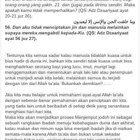
orang-orang yang yakin. 21. dan (juga) pada dirimu sendiri. Maka
apakah kamu tidak memperhatikan?
(QS: Adz Dzaariyaat ayat
20-21 juz 26).
وما خلقت الجن
والإنس إلا ليعبدون
56.
Dan aku tidak menciptakan jin dan manusia melainkan
supaya mereka mengabdi kepada-Ku.
(QS: Adz Dzaariyaat
ayat 56 juz 27).
Tentunya kita semua sadar kalau manusia tidaklah kuasa untuk
bisa hadir di dunia ini, bahkan kita sendiri tidak kuasa untuk bisa
menghadirkan seorang bayi yang lucu, imut, mungil lagi
menggemaskan dan menentukan anak laki-laki atau perempuan
untuk menjadi anak kita kelak, melainkan semua itu terjadi
dengan izin dari Allah ta’ala. Bukankah demikian!!……
Jika kita mau belajar untuk memahami ayat-ayat Allah ta’ala
dengan sebenar-benar pemahaman akan penciptaan diri kita
yang tiada lain untuk beribadah di setiap detik yang senantiasa
menghiasi hari-hari kita.
Maka kita akan menjadikan proses Menjemput jodoh ini sebagai
sebuah rangkaian ibadah menuju kebahagiaan dunia dan akhirat,
kalau makan dan minum saja bisa menjadi ibadah jika di niatkan
semata-mata karena Allah ta’ala dan bukan untuk sekadar
bertahan hidup saja, apalagi dengan niat kita yang hendak