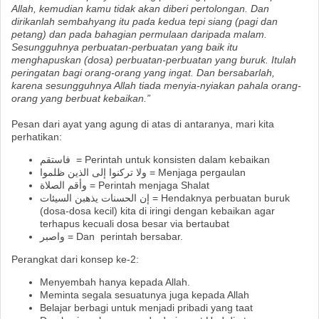
Allah, kemudian kamu tidak akan diberi pertolongan. Dan
dirikanlah sembahyang itu pada kedua tepi siang (pagi dan
petang) dan pada bahagian permulaan daripada malam.
Sesungguhnya perbuatan-perbuatan yang baik itu
menghapuskan (dosa) perbuatan-perbuatan yang buruk. Itulah
peringatan bagi orang-orang yang ingat. Dan bersabarlah,
karena sesungguhnya Allah tiada menyia-nyiakan pahala orang-
orang yang berbuat kebaikan.”
Pesan dari ayat yang agung di atas di antaranya, mari kita
perhatikan:
فاستقم
= Perintah untuk konsisten dalam kebaikan
ولا تركنوا إلى الذين ظلموا
= Menjaga pergaulan
وأقم الصلاة
= Perintah menjaga Shalat
إن الحسنات يذهبن السيئات
= Hendaknya perbuatan buruk
(dosa-dosa kecil) kita di iringi dengan kebaikan agar
terhapus kecuali dosa besar via bertaubat
واصبر
= Dan perintah bersabar.
Perangkat dari konsep ke-2:
Menyembah hanya kepada Allah.
Meminta segala sesuatunya juga kepada Allah
Belajar berbagi untuk menjadi pribadi yang taat