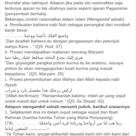
khurafat atau takhayul. Adapun jika pada sisi rasionalitas saja
tentunya ajaran ini tak ubahnya sama seperti ajaran Paganisme
(penyembah berhala).
Beberapa contoh rasionalitas dalam Islam (Mengambil sebab):
a. Pembuatan bahtera nabi Nuh sebagai penangkal dari musibah
banjir besar
.
…………..واصنع الفلك بأعيننا ووحينا
“Dan buatlah bahtera itu dengan pengawasan dan petunjuk
wahyu Kami…”
(QS. Hud: 37).
b. Proses mendapatkan makanan seorang Maryam
هزي إليك بجذع النخلة تساقط عليك رطبا جنيا
“Dan goyanglah pangkal pohon kurma itu ke arahmu, niscaya
pohon itu akan menggugurkan buah kurma yang masak
kepadamu,”
(QS. Maryam: 25)
c. Proses penyembuhan atas Wahyu dari Allah kepada nabi
Ayyub.
اركض برجلك هذا مغتسل بارد و شراب
“(Allah berfirman): “Hantamkanlah kakimu; inilah air yang sejuk
untuk mandi dan untuk minum.”
(QS. As Shaad: 42)
Adapun mengambil sebab menanti jodoh, berikut uraiannya:
1. Selipkanlah doa ini dalam sujud sebagai wujud dari Ibad
Rahman (hamba-hamba Tuhan yang Maha Penyayang).
(74)……………….ربنا هب لنا من أزواجنا وذرياتنا قرة أعين واجعلنا
للمتقين إماما
………… –
“Ya Tuhan kami, anugerahkanlah kepada kami istri-istri kami dan