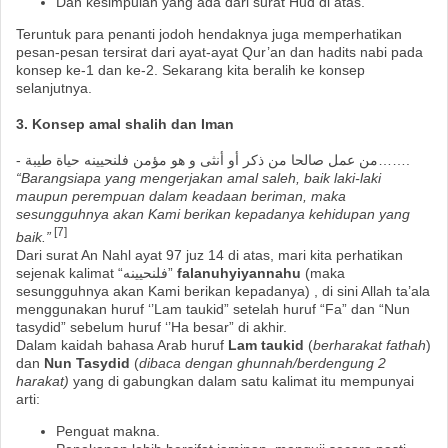
Dan kesimpulan yang ada dari surat Hud di atas.
Teruntuk para penanti jodoh hendaknya juga memperhatikan
pesan-pesan tersirat dari ayat-ayat Qur’an dan hadits nabi pada
konsep ke-1 dan ke-2. Sekarang kita beralih ke konsep
selanjutnya.
3. Konsep amal shalih dan Iman
- من عمل صالحا من ذكر أو أنثى و هو مؤمن فلنحيينه حياة طيبة…….
“Barangsiapa yang mengerjakan amal saleh, baik laki-laki
maupun perempuan dalam keadaan beriman, maka
sesungguhnya akan Kami berikan kepadanya kehidupan yang
[7]
baik.”
Dari surat An Nahl ayat 97 juz 14 di atas, mari kita perhatikan
sejenak kalimat
“فلنحيينه”
falanuhyiyannahu
(maka
sesungguhnya akan Kami berikan kepadanya) , di sini Allah ta’ala
menggunakan huruf ‘’Lam taukid” setelah huruf “Fa” dan “Nun
tasydid” sebelum huruf ‘’Ha besar” di akhir.
Dalam kaidah bahasa Arab huruf
Lam taukid
(
berharakat fathah
)
dan
Nun Tasydid
(
dibaca dengan ghunnah/berdengung 2
harakat)
yang di gabungkan dalam satu kalimat itu mempunyai
arti:
Penguat makna.