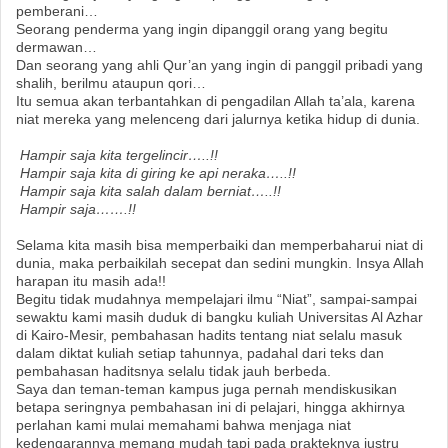
pemberani…
Seorang penderma yang ingin dipanggil orang yang begitu
dermawan…
Dan seorang yang ahli Qur’an yang ingin di panggil pribadi yang
shalih, berilmu ataupun qori…
Itu semua akan terbantahkan di pengadilan Allah ta’ala, karena
niat mereka yang melenceng dari jalurnya ketika hidup di dunia.
Hampir saja kita tergelincir…..!!
Hampir saja kita di giring ke api neraka…..!!
Hampir saja kita salah dalam berniat…..!!
Hampir saja…….!!
Selama kita masih bisa memperbaiki dan memperbaharui niat di
dunia, maka perbaikilah secepat dan sedini mungkin. Insya Allah
harapan itu masih ada!!
Begitu tidak mudahnya mempelajari ilmu “Niat”, sampai-sampai
sewaktu kami masih duduk di bangku kuliah Universitas Al Azhar
di Kairo-Mesir, pembahasan hadits tentang niat selalu masuk
dalam diktat kuliah setiap tahunnya, padahal dari teks dan
pembahasan haditsnya selalu tidak jauh berbeda.
Saya dan teman-teman kampus juga pernah mendiskusikan
betapa seringnya pembahasan ini di pelajari, hingga akhirnya
perlahan kami mulai memahami bahwa menjaga niat
kedengarannya memang mudah tapi pada prakteknya justru