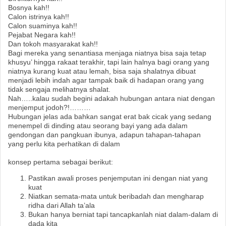
Bosnya kah!!
Calon istrinya kah!!
Calon suaminya kah!!
Pejabat Negara kah!!
Dan tokoh masyarakat kah!!
Bagi mereka yang senantiasa menjaga niatnya bisa saja tetap
khusyu’ hingga rakaat terakhir, tapi lain halnya bagi orang yang
niatnya kurang kuat atau lemah, bisa saja shalatnya dibuat
menjadi lebih indah agar tampak baik di hadapan orang yang
tidak sengaja melihatnya shalat.
Nah…..kalau sudah begini adakah hubungan antara niat dengan
menjemput jodoh?!………
Hubungan jelas ada bahkan sangat erat bak cicak yang sedang
menempel di dinding atau seorang bayi yang ada dalam
gendongan dan pangkuan ibunya, adapun tahapan-tahapan
yang perlu kita perhatikan di dalam
konsep pertama sebagai berikut:
Pastikan awali proses penjemputan ini dengan niat yang
kuat
Niatkan semata-mata untuk beribadah dan mengharap
ridha dari Allah ta’ala
Bukan hanya berniat tapi tancapkanlah niat dalam-dalam di
dada kita