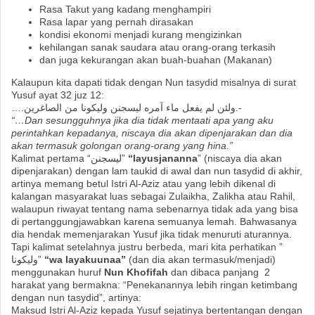
Rasa Takut yang kadang menghampiri
Rasa lapar yang pernah dirasakan
kondisi ekonomi menjadi kurang mengizinkan
kehilangan sanak saudara atau orang-orang terkasih
dan juga kekurangan akan buah-buahan (Makanan)
Kalaupun kita dapati tidak dengan Nun tasydid misalnya di surat
Yusuf ayat 32 juz 12:
….ولئن لم يفعل ماء آمره ليسجنن وليكونا من الصاغرين.-
“…Dan sesungguhnya jika dia tidak mentaati apa yang aku
perintahkan kepadanya, niscaya dia akan dipenjarakan dan dia
akan termasuk golongan orang-orang yang hina.”
Kalimat pertama
“ليسجنن”
“layusjananna
” (niscaya dia akan
dipenjarakan) dengan lam taukid di awal dan nun tasydid di akhir,
artinya memang betul Istri Al-Aziz atau yang lebih dikenal di
kalangan masyarakat luas sebagai Zulaikha, Zalikha atau Rahil,
walaupun riwayat tentang nama sebenarnya tidak ada yang bisa
di pertanggungjawabkan karena semuanya lemah. Bahwasanya
dia hendak memenjarakan Yusuf jika tidak menuruti aturannya.
Tapi kalimat setelahnya justru berbeda, mari kita perhatikan
”
وليكونا”
“wa layakuunaa”
(dan dia akan termasuk/menjadi)
menggunakan huruf
Nun
Khofifah
dan dibaca panjang 2
harakat yang bermakna: “Penekanannya lebih ringan ketimbang
dengan nun tasydid”, artinya:
Maksud Istri Al-Aziz kepada Yusuf sejatinya bertentangan dengan