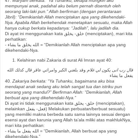
47.
Maryam berkata: “Ya Tuhanku, betapa mungkin aku
mempunyai anak, padahal aku belum pernah disentuh oleh
seorang laki-laki pun.” Allah berfirman (dengan perantaraan
Jibril): “Demikianlah Allah menciptakan apa yang dikehendaki-
Nya. Apabila Allah berkehendak menetapkan sesuatu, maka Allah
hanya cukup berkata kepadanya: “Jadilah”, lalu jadilah dia.
Di ayat ini menggunakan kata خلق- يخلق (menciptakan), mari kita
perhatikan:
- الله يخلق ما يشاء = “Demikianlah Allah menciptakan apa yang
dikehendaki-Nya.
Kelahiran nabi Zakaria di surat Ali Imran ayat 40:
قال رب انى يكون لي غلام
وقد بلغني الكبر وامراتي عاقر
قال
كذلك الله
يفعل ما يشاء
40.
Zakariya berkata: “Ya Tuhanku, bagaimana aku bisa
mendapat anak sedang aku telah sangat tua dan istriku pun
seorang yang mandul?” Berfirman Allah: “Demikianlah, Allah
berbuat apa yang dikehendaki-Nya.”
Di ayat ini tidak menggunakan kata خلق- يخلق (menciptakan),
melainkan فعل- يفعل) Melakukan perbuatan/berbuat sesuatu)
yang memiliki makna berbeda satu sama lainnya sesuai dengan
esensi ayat dan karunia yang Allah ta’ala miliki atas makhlukNya,
mari kita perhatikan:
- الله يفعل ما يشاء = “Demikianlah, Allah berbuat apa yang
dikehendaki-Nya.”