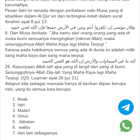
karuniaNya.
Pesan ilahi ini senada dengan perkataan nabi Musa yang di
abadikan dalam Al Qur’an dan terbingkai indah dalam surat
Ibrahim ayat 8 juz 13:
وقال موسى إن تكفروا
أنتم ومن في الأرض جميعا فإن الله لغني حميد
8.
Dan Musa berkata: “Jika kamu dan orang-orang yang ada di
muka bumi semuanya mengingkari (nikmat Allah) maka
sesungguhnya Allah Maha Kaya lagi Maha Terpuji.”
Karena pada hakikatnya semua yang ada di dunia ini adalah milik
sang maha kaya dan sang maha terpuji.
لله ما
في
السماوات والأرض إن الله
هو الغني الحميد
26.
Kepunyaan Allah-lah apa yang di langit dan yang di bumi.
Sesungguhnya Allah Dia-lah Yang Maha Kaya lagi Maha
Terpuji.
(QS: Luqman ayat 26 juz 21).
Adapun kita sebagai manusia hanya di berikan titipan berupa
rizki, yang itu semua bisa berupa:
Anak
Istri
Materi
Umur
Jabatan
waktu
dan lain sebagainya.