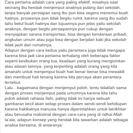
Cara pertama adalah cara yang paling efektif, misalnya saat
seorang ibu hendak menjemput anaknya pulang dari sekolah,
tanpa banyak persiapan sang ibu pun bisa segera menemui buah
hatinya, prosesnya pun tidak begitu rumit, karena sang ibu sudah
tahu betul buah hatinya dan tujuannya pun jelas yaitu sekolah
anaknya, dengan begitu persiapannya pun cukup dengan
menyiapkan sarana transportasi, bisa dengan kendaraan pribadi,
angkutan umum atau juga bisa dengan berjalan kaki jika sekolah
tidak jauh dari rumahnya.
Adapun dengan cara kedua yaitu perantara juga tidak mengapa
karena bisa jadi cara pertama terhalang oleh beberapa faktor
seperti kesibukan orang tua, keadaan yang kurang mengizinkan
atau alasan lainnya, yang terpenting adalah orang yang kita
amanahi untuk menjemput buah hati benar-benar bisa mewakili
dan membuat hati tenang karena kita percaya akan perantara
tersebut.
Lalu…bagaimana dengan menjemput jodoh, tentu tidaklah sama
dengan proses menjemput pada umumnya karena kita tahu
jodoh adalah rahasia Ilahi, paling tidak ini hanya sebuah
gambaran kecil akan setiap proses dalam sendi-sendi kehidupan
karena hakikatnya manusia hanya diperintahkan untuk berikhtiar
atau berusaha maksimal dengan cara-cara yang di ridhai Allah
ta’ala, adapun konsep yang hendak kita tawarkan adalah sebagai
analisa bersama, di antaranya: