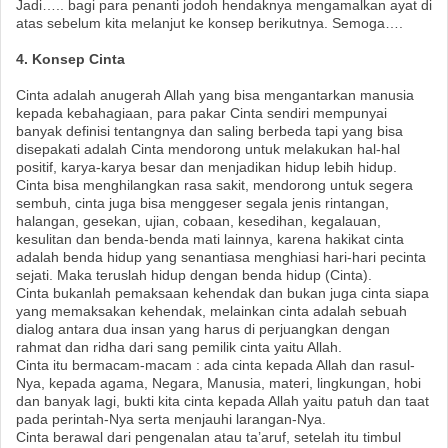
Jadi….. bagi para penanti jodoh hendaknya mengamalkan ayat di
atas sebelum kita melanjut ke konsep berikutnya. Semoga….
4. Konsep Cinta
Cinta adalah anugerah Allah yang bisa mengantarkan manusia
kepada kebahagiaan, para pakar Cinta sendiri mempunyai
banyak definisi tentangnya dan saling berbeda tapi yang bisa
disepakati adalah Cinta mendorong untuk melakukan hal-hal
positif, karya-karya besar dan menjadikan hidup lebih hidup.
Cinta bisa menghilangkan rasa sakit, mendorong untuk segera
sembuh, cinta juga bisa menggeser segala jenis rintangan,
halangan, gesekan, ujian, cobaan, kesedihan, kegalauan,
kesulitan dan benda-benda mati lainnya, karena hakikat cinta
adalah benda hidup yang senantiasa menghiasi hari-hari pecinta
sejati. Maka teruslah hidup dengan benda hidup (Cinta).
Cinta bukanlah pemaksaan kehendak dan bukan juga cinta siapa
yang memaksakan kehendak, melainkan cinta adalah sebuah
dialog antara dua insan yang harus di perjuangkan dengan
rahmat dan ridha dari sang pemilik cinta yaitu Allah.
Cinta itu bermacam-macam : ada cinta kepada Allah dan rasul-
Nya, kepada agama, Negara, Manusia, materi, lingkungan, hobi
dan banyak lagi, bukti kita cinta kepada Allah yaitu patuh dan taat
pada perintah-Nya serta menjauhi larangan-Nya.
Cinta berawal dari pengenalan atau ta’aruf, setelah itu timbul