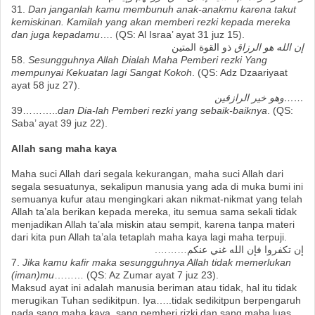
31.
Dan janganlah kamu membunuh anak-anakmu karena takut
kemiskinan. Kamilah yang akan memberi rezki kepada mereka
dan juga kepadamu
…. (QS: Al Israa’ ayat 31 juz 15).
إن الله هو الرزاق
ذو القوة المتين
58.
Sesungguhnya Allah Dialah Maha Pemberi rezki Yang
mempunyai Kekuatan lagi Sangat Kokoh
. (QS: Adz Dzaariyaat
ayat 58 juz 27).
……وهو خير الرازقين
39………..
dan Dia-lah Pemberi rezki yang sebaik-baiknya
. (QS:
Saba’ ayat 39 juz 22).
Allah sang maha kaya
Maha suci Allah dari segala kekurangan, maha suci Allah dari
segala sesuatunya, sekalipun manusia yang ada di muka bumi ini
semuanya kufur atau mengingkari akan nikmat-nikmat yang telah
Allah ta’ala berikan kepada mereka, itu semua sama sekali tidak
menjadikan Allah ta’ala miskin atau sempit, karena tanpa materi
dari kita pun Allah ta’ala tetaplah maha kaya lagi maha terpuji.
إن تكفروا فإن الله غني عنكم……….
7.
Jika kamu kafir maka sesungguhnya Allah tidak memerlukan
(iman)mu
……… (QS: Az Zumar ayat 7 juz 23).
Maksud ayat ini adalah manusia beriman atau tidak, hal itu tidak
merugikan Tuhan sedikitpun. Iya…..tidak sedikitpun berpengaruh
pada sang maha kaya, sang pemberi rizki dan sang maha luas