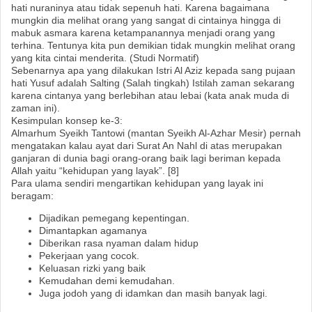
hati nuraninya atau tidak sepenuh hati. Karena bagaimana
mungkin dia melihat orang yang sangat di cintainya hingga di
mabuk asmara karena ketampanannya menjadi orang yang
terhina. Tentunya kita pun demikian tidak mungkin melihat orang
yang kita cintai menderita. (Studi Normatif)
Sebenarnya apa yang dilakukan Istri Al Aziz kepada sang pujaan
hati Yusuf adalah Salting (Salah tingkah) Istilah zaman sekarang
karena cintanya yang berlebihan atau lebai (kata anak muda di
zaman ini).
Kesimpulan konsep ke-3:
Almarhum Syeikh Tantowi (mantan Syeikh Al-Azhar Mesir) pernah
mengatakan kalau ayat dari Surat An Nahl di atas merupakan
ganjaran di dunia bagi orang-orang baik lagi beriman kepada
Allah yaitu “kehidupan yang layak”. [8]
Para ulama sendiri mengartikan kehidupan yang layak ini
beragam:
Dijadikan pemegang kepentingan.
Dimantapkan agamanya
Diberikan rasa nyaman dalam hidup
Pekerjaan yang cocok.
Keluasan rizki yang baik
Kemudahan demi kemudahan.
Juga jodoh yang di idamkan dan masih banyak lagi.