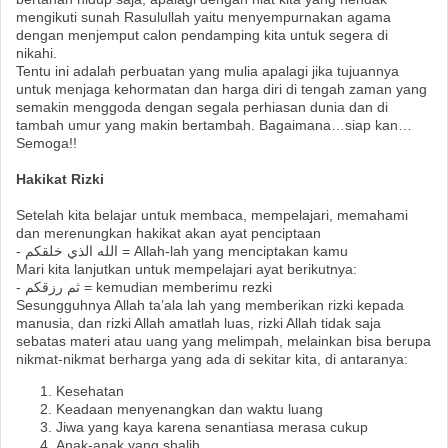
mengikuti sunah Rasulullah yaitu menyempurnakan agama
dengan menjemput calon pendamping kita untuk segera di
nikahi.
Tentu ini adalah perbuatan yang mulia apalagi jika tujuannya
untuk menjaga kehormatan dan harga diri di tengah zaman yang
semakin menggoda dengan segala perhiasan dunia dan di
tambah umur yang makin bertambah. Bagaimana…siap kan…
Semoga!!
Hakikat Rizki
Setelah kita belajar untuk membaca, mempelajari, memahami
dan merenungkan hakikat akan ayat penciptaan
- الله الذي خلقكم = Allah-lah yang menciptakan kamu
Mari kita lanjutkan untuk mempelajari ayat berikutnya:
- ثم رزقكم = kemudian memberimu rezki
Sesungguhnya Allah ta’ala lah yang memberikan rizki kepada
manusia, dan rizki Allah amatlah luas, rizki Allah tidak saja
sebatas materi atau uang yang melimpah, melainkan bisa berupa
nikmat-nikmat berharga yang ada di sekitar kita, di antaranya:
Kesehatan
Keadaan menyenangkan dan waktu luang
Jiwa yang kaya karena senantiasa merasa cukup
Anak-anak yang shalih