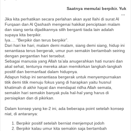
Saatnya memulai berpikir. Yuk
…
Jika kita perhatikan secara perlahan akan ayat Ilahi di surat Al
Furqaan dan Al Qashash mengenai hakikat penciptaan malam
dan siang serta dijadikannya silih berganti tiada lain adalah
supaya kita berpikir.
Iya…. “Berpikir dan terus berpikir”.
Dari hari ke hari, malam demi malam, siang demi siang, hidup ini
senantiasa terus bergerak, umur pun semakin bertambah seiring
dengan pergantian hari tersebut.
Sebagai manusia yang Allah ta’ala anugerahkan hati nurani dan
akal sehat, tentunya mereka akan memikirkan langkah-langkah
positif dan bermanfaat dalam hidupnya.
Adapun hidup ini senantiasa bergerak untuk menyempurnakan
titik demi titik menuju fokus yang di harapkan yaitu husnul
khatimah di akhir hayat dan mendapat ridha Allah semata,
semakin hari semakin banyak pula hal-hal yang harus di
persiapkan dan di pikirkan.
Dalam konsep yang ke-2 ini, ada beberapa point setelah konsep
niat, di antaranya:
Berpikir positif setelah berniat menjemput jodoh
Berpikir kalau umur kita semakin saja bertambah