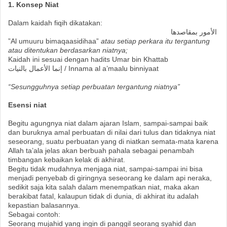
1. Konsep Niat
Dalam kaidah fiqih dikatakan:
الأمور بمقاصدها
”Al umuuru bimaqaasidihaa”
atau setiap perkara itu tergantung
atau ditentukan berdasarkan niatnya;
Kaidah ini sesuai dengan hadits Umar bin Khattab
إنما الأعمال بالنيات / Innama al a’maalu binniyaat
“Sesungguhnya setiap perbuatan tergantung niatnya”
Esensi niat
Begitu agungnya niat dalam ajaran Islam, sampai-sampai baik
dan buruknya amal perbuatan di nilai dari tulus dan tidaknya niat
seseorang, suatu perbuatan yang di niatkan semata-mata karena
Allah ta’ala jelas akan berbuah pahala sebagai penambah
timbangan kebaikan kelak di akhirat.
Begitu tidak mudahnya menjaga niat, sampai-sampai ini bisa
menjadi penyebab di giringnya seseorang ke dalam api neraka,
sedikit saja kita salah dalam menempatkan niat, maka akan
berakibat fatal, kalaupun tidak di dunia, di akhirat itu adalah
kepastian balasannya.
Sebagai contoh:
Seorang mujahid yang ingin di panggil seorang syahid dan