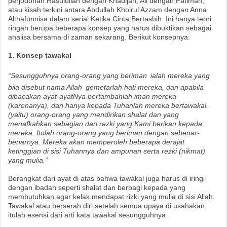
perjodohan Rasulullah dengan Khadijah, Ali dengan Fatimah,
atau kisah terkini antara Abdullah Khoirul Azzam dengan Anna
Althafunnisa dalam serial Ketika Cinta Bertasbih. Ini hanya teori
ringan berupa beberapa konsep yang harus dibuktikan sebagai
analisa bersama di zaman sekarang. Berikut konsepnya:
1. Konsep tawakal
“Sesungguhnya orang-orang yang beriman
ialah mereka yang
bila disebut nama Allah
gemetarlah hati mereka, dan apabila
dibacakan ayat-ayatNya bertambahlah iman mereka
(karenanya), dan hanya kepada Tuhanlah mereka bertawakal.
(yaitu) orang-orang yang mendirikan shalat dan yang
menafkahkan sebagian dari rezki yang Kami berikan kepada
mereka. Itulah orang-orang yang beriman dengan sebenar-
benarnya. Mereka akan memperoleh beberapa derajat
ketinggian di sisi Tuhannya dan ampunan serta rezki (nikmat)
yang mulia.”
Berangkat dari ayat di atas bahwa tawakal juga harus di iringi
dengan ibadah seperti shalat dan berbagi kepada yang
membutuhkan agar kelak mendapat rizki yang mulia di sisi Allah.
Tawakal atau berserah diri setelah semua upaya di usahakan
itulah esensi dari arti kata tawakal sesungguhnya.