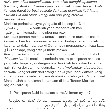
rezki, kemudian mematikanmu, kemudian menghidupkanmu
(kembali). Adakah di antara yang kamu sekutukan dengan Allah
itu yang dapat berbuat sesuatu dari yang demikian itu? Maha
Sucilah Dia dan Maha Tinggi dari apa yang mereka
persekutukan.
Mari kita perhatikan ayat yang ada di konsep ke-3 ini:
- الله الذي خلقكم = Allah-lah yang menciptakan kamu
- ثم رزقكم = kemudian memberimu rezki
Kita tidak pernah meminta untuk di lahirkan ke dunia ini dalam
keluarga, keadaan ekonomi, sosial dan budaya tertentu, oleh
karenanya dalam bahasa Al Qur’an pun menggunakan kata-kata
خلق (Kholaqo) yang artinya menciptakan.
Penciptaan ini berawal dari ketiadaan menjadi ada, dan kata-kata
‘
Menciptakan
’ ini menjadi pembeda antara penciptaan nabi Isa
yang lahir tanpa ayah dengan izin dari Allah ta’ala dan kehadiran
nabi Yahya dengan menggunakan kata ‘
melakukan atau berbuat
sesuatu’
yang terlahir dari orang tuanya yaitu nabi Zakaria yang
sudah tua renta sebagaimana di jelaskan oleh syeikh Muhammad
Marsu salah satu ulama kenamaan di kota Tanger-Maroko
bagian utara.[1]
Penciptaan Nabi Isa dalam surat Ali Imran ayat 47:
قالت رب أنى يكون لي ولد
ولم يمسسني بشر
قال
كذلك الله يخلق ما
يشاء إذا قضى أمرا فإنما يقول له كن فيكون