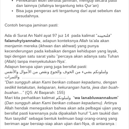
Penekanan lebih bersifat jaminan, menguji secara pasti
dan lainnya (sifatnya tergantung teks Qur’an)
Bisa juga pengeras arti tergantung dari ayat sebelum dan
sesudahnya.
Contoh berupa jaminan pasti:
Ada di Surat An Nahl ayat 97 juz 14 pada kalimat
“فلنحيينه”
falanuhyiyannahu
, adapun konteksnya Allah ta’ala akan
menjamin mereka (ikhwan dan akhwat) yang punya
kecenderungan pada kebaikan dengan kehidupan yang layak,
tapi dengan satu sarat yaitu ”percaya akan adanya satu Tuhan
(Allah) tanpa menyekutukan-Nya’.
Adapun berupa ujian yang juga bersifat pasti:
ولنبلونكم بشيء من الخوف والجوع ونقص من الأموال والأنفس
والثمرات ……………………………
“Dan sungguh akan Kami berikan cobaan kepadamu, dengan
sedikit ketakutan, kelaparan, kekurangan harta, jiwa dan buah-
buahan…”
(QS. Al Baqarah: 155)
Mari kita perhatikan kalimat
ولنبلونكم
“
wa lanabluwannakum
”
(
Dan sungguh akan Kami berikan cobaan kepadamu)
. Artinya
Allah hendak menegaskan bahwa akan ada pelbagai ujian yang
bersifat pasti karenanya pula dipakailah huruf “Lam taukid dan
Nun tasydid” sebagai bentuk keilmuan bagi orang-orang yang
beriman agar bersiap-siap akan ujian dari-Nya, di antaranya :