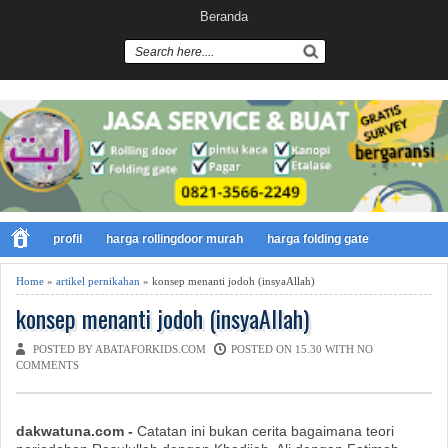
Beranda
profil
harga rollingdoor murah
harga folding gate
Home
»
artikel pernikahan
» konsep menanti jodoh (insyaAllah)
konsep menanti jodoh (insyaAllah)
POSTED BY ABATAFORKIDS.COM
POSTED ON 15.30 WITH
NO
COMMENTS
dakwatuna.com -
Catatan ini bukan cerita bagaimana teori