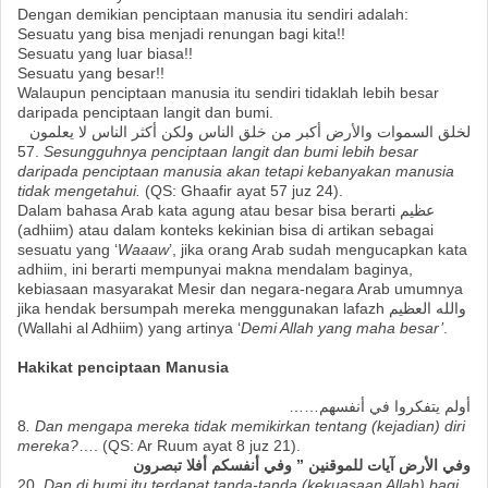
Dengan demikian penciptaan manusia itu sendiri adalah:
Sesuatu yang bisa menjadi renungan bagi kita!!
Sesuatu yang luar biasa!!
Sesuatu yang besar!!
Walaupun penciptaan manusia itu sendiri tidaklah lebih besar
daripada penciptaan langit dan bumi.
لخلق السموات والأرض أكبر من خلق الناس ولكن أكثر الناس لا يعلمون
57.
Sesungguhnya penciptaan langit dan bumi lebih besar
daripada penciptaan manusia akan tetapi kebanyakan manusia
tidak mengetahui.
(QS: Ghaafir ayat 57 juz 24).
Dalam bahasa Arab kata agung atau besar bisa berarti عظيم
(adhiim) atau dalam konteks kekinian bisa di artikan sebagai
sesuatu yang ‘
Waaaw
’, jika orang Arab sudah mengucapkan kata
adhiim, ini berarti mempunyai makna mendalam baginya,
kebiasaan masyarakat Mesir dan negara-negara Arab umumnya
jika hendak bersumpah mereka menggunakan lafazh والله العظيم
(Wallahi al Adhiim) yang artinya ‘
Demi Allah yang maha besar’
.
Hakikat penciptaan Manusia
أولم يتفكروا في أنفسهم……
8
. Dan mengapa mereka tidak memikirkan tentang (kejadian) diri
mereka?
…. (QS: Ar Ruum ayat 8 juz 21).
وفي الأرض آيات للموقنين ” وفي أنفسكم أفلا تبصرون
20.
Dan di bumi itu terdapat tanda-tanda (kekuasaan Allah) bagi