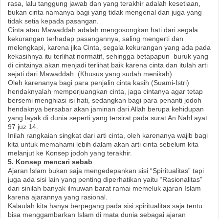
rasa, lalu tanggung jawab dan yang terakhir adalah kesetiaan,
bukan cinta namanya bagi yang tidak mengenal dan juga yang
tidak setia kepada pasangan.
Cinta atau Mawaddah adalah mengosongkan hati dari segala
kekurangan terhadap pasangannya, saling mengerti dan
melengkapi, karena jika Cinta, segala kekurangan yang ada pada
kekasihnya itu terlihat normatif, sehingga betapapun buruk yang
di cintainya akan menjadi terlihat baik karena cinta dan itulah arti
sejati dari Mawaddah. (Khusus yang sudah menikah)
Oleh karenanya bagi para penjalin cinta kasih (Suami-Istri)
hendaknyalah memperjuangkan cinta, jaga cintanya agar tetap
bersemi menghiasi isi hati, sedangkan bagi para penanti jodoh
hendaknya bersabar akan jaminan dari Allah berupa kehidupan
yang layak di dunia seperti yang tersirat pada surat An Nahl ayat
97 juz 14.
Inilah rangkaian singkat dari arti cinta, oleh karenanya wajib bagi
kita untuk memahami lebih dalam akan arti cinta sebelum kita
melanjut ke Konsep jodoh yang terakhir.
5. Konsep mencari sebab
Ajaran Islam bukan saja mengedepankan sisi “Spiritualitas” tapi
juga ada sisi lain yang penting diperhatikan yaitu “Rasionalitas”
dari sinilah banyak ilmuwan barat ramai memeluk ajaran Islam
karena ajarannya yang rasional.
Kalaulah kita hanya berpegang pada sisi spiritualitas saja tentu
bisa menggambarkan Islam di mata dunia sebagai ajaran