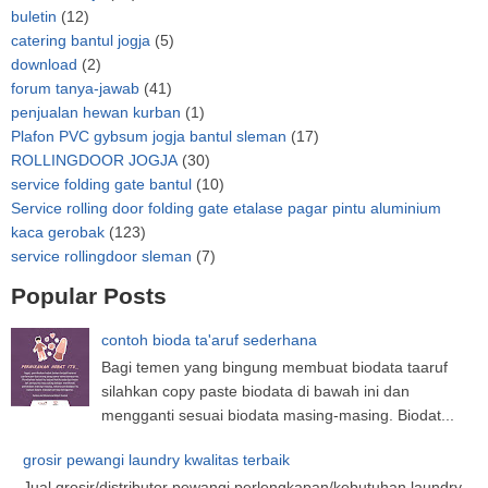
buletin
(12)
catering bantul jogja
(5)
download
(2)
forum tanya-jawab
(41)
penjualan hewan kurban
(1)
Plafon PVC gybsum jogja bantul sleman
(17)
ROLLINGDOOR JOGJA
(30)
service folding gate bantul
(10)
Service rolling door folding gate etalase pagar pintu aluminium
kaca gerobak
(123)
service rollingdoor sleman
(7)
Popular Posts
contoh bioda ta'aruf sederhana
Bagi temen yang bingung membuat biodata taaruf
silahkan copy paste biodata di bawah ini dan
mengganti sesuai biodata masing-masing. Biodat...
grosir pewangi laundry kwalitas terbaik
Jual grosir/distributor pewangi perlengkapan/kebutuhan laundry