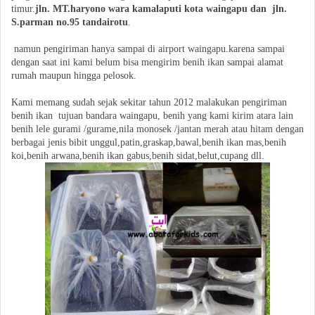
timur.
jln. MT.haryono wara kamalaputi kota waingapu dan jln.
S.parman no.95 tandairotu
.
namun pengiriman hanya sampai di airport waingapu.karena sampai
dengan saat ini kami belum bisa mengirim benih ikan sampai alamat
rumah maupun hingga pelosok.
Kami memang sudah sejak sekitar tahun 2012 malakukan pengiriman
benih ikan tujuan bandara waingapu, benih yang kami kirim atara lain
benih lele gurami /gurame,nila monosek /jantan merah atau hitam dengan
berbagai jenis bibit unggul,patin,graskap,bawal,benih ikan mas,benih
koi,benih arwana,benih ikan gabus,benih sidat,belut,cupang dll.