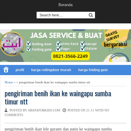
Beranda
profil
harga rollingdoor murah
harga folding gate
Home
» » pengiriman benih ikan ke waingapu sumba timur ntt
pengiriman benih ikan ke waingapu sumba
timur ntt
POSTED BY ABATAFORKIDS.COM
POSTED ON 21.11 WITH
NO
COMMENTS
pengiriman benih ikan lele gurami dan patin ke waingapu sumba