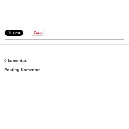
ikan mas Sukajadi,benih ikan mas Senapelan,benih ikan mas
sail,benih ikan mas rumai pesisir,benih ikan mas rumbai,benih
ikan mas pekanbaru kota,benih ikan mas payung sekaki,benih
ikan mas Marpoyan Damai,benih ikan mas lima puluh,benih ikan
mas bukit raya,benih ikan mas dumai
0 komentar:
Posting Komentar