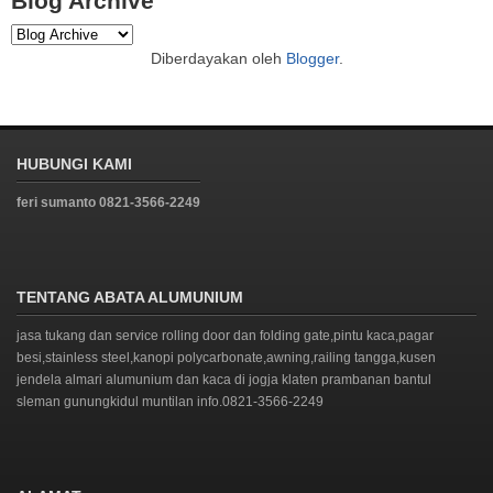
Blog Archive
Diberdayakan oleh
Blogger
.
HUBUNGI KAMI
feri sumanto 0821-3566-2249
TENTANG ABATA ALUMUNIUM
jasa tukang dan service rolling door dan folding gate,pintu kaca,pagar
besi,stainless steel,kanopi polycarbonate,awning,railing tangga,kusen
jendela almari alumunium dan kaca di jogja klaten prambanan bantul
sleman gunungkidul muntilan info.0821-3566-2249