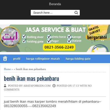
Beranda
profil
harga rollingdoor murah
harga folding gate
Home
» » benih ikan mas pekanbaru
benih ikan mas pekanbaru
POSTED BY ABATAFORKIDS.COM
POSTED ON 17.13 WITH
NO
COMMENTS
jual benih ikan mas karper tombro merah/hitam di pekanbaru–
081328030055----082135662249