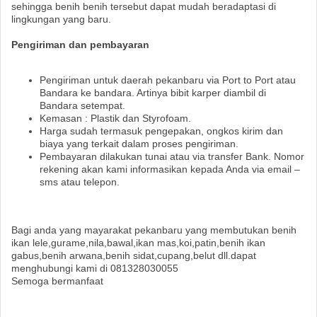
sehingga benih benih tersebut dapat mudah beradaptasi di
lingkungan yang baru.
Pengiriman dan pembayaran
Pengiriman untuk daerah pekanbaru via Port to Port atau
Bandara ke bandara. Artinya bibit karper diambil di
Bandara setempat.
Kemasan : Plastik dan Styrofoam.
Harga sudah termasuk pengepakan, ongkos kirim dan
biaya yang terkait dalam proses pengiriman.
Pembayaran dilakukan tunai atau via transfer Bank. Nomor
rekening akan kami informasikan kepada Anda via email –
sms atau telepon.
Bagi anda yang mayarakat pekanbaru yang membutukan benih
ikan lele,gurame,nila,bawal,ikan mas,koi,patin,benih ikan
gabus,benih arwana,benih sidat,cupang,belut dll.dapat
menghubungi kami di 081328030055
Semoga bermanfaat
Benih ikan mas Tenayan Raya,benih ikan mas Tampan, benih