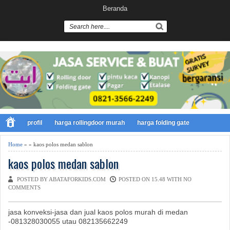
Beranda
profil
harga rollingdoor murah
harga folding gate
Home
» » kaos polos medan sablon
kaos polos medan sablon
POSTED BY ABATAFORKIDS.COM
POSTED ON 15.48 WITH
NO
COMMENTS
jasa konveksi-jasa dan jual kaos polos murah di medan
-081328030055 utau 082135662249