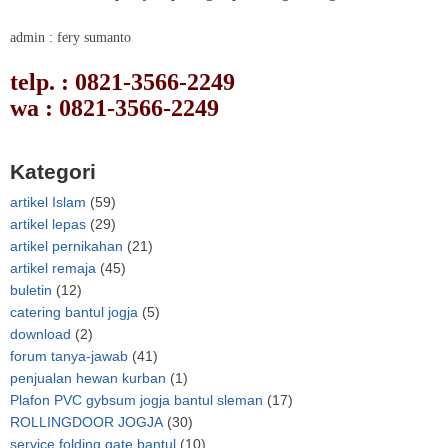
admin : fery sumanto
telp. : 0821-3566-2249
wa : 0821-3566-2249
Kategori
artikel Islam
(59)
artikel lepas
(29)
artikel pernikahan
(21)
artikel remaja
(45)
buletin
(12)
catering bantul jogja
(5)
download
(2)
forum tanya-jawab
(41)
penjualan hewan kurban
(1)
Plafon PVC gybsum jogja bantul sleman
(17)
ROLLINGDOOR JOGJA
(30)
service folding gate bantul
(10)