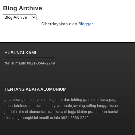
Blog Archive
Diberdayakan oleh
Blogger
.
HUBUNGI KAMI
feri sumanto 0821-3566-2249
TENTANG ABATA ALUMUNIUM
jasa tukang dan service rolling door dan folding gate,pintu kaca,pagar
besi,stainless steel,kanopi polycarbonate,awning,railing tangga,kusen
jendela almari alumunium dan kaca di jogja klaten prambanan bantul
sleman gunungkidul muntilan info.0821-3566-2249