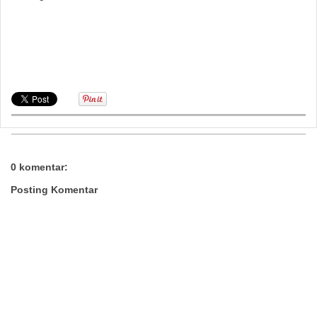
kaos polos di medan,sablon kaos medan,kaos partai
medan,sarung padang,kaos polos Binjai, kaos polos
Gunungsitoli, kaos polos Medan, kaos polos Padangsidempuan,
kaos polos Pematangsiantar, kaos polos Sibolga, kaos polos
Tanjungbalai,kaos polos Tebing Tinggi
0 komentar:
Posting Komentar