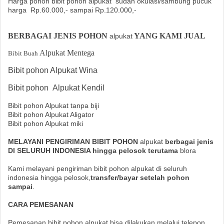
Harga pohon bibit pohon alpukat
sudah okulasi/sambung pucuk
harga
Rp.60.000,- sampai Rp.120.000,-
BERBAGAI JENIS POHON
YANG KAMI JUAL
alpukat
Alpukat Mentega
Bibit Buah
Bibit pohon Alpukat Wina
Bibit pohon
Alpukat Kendil
Bibit pohon Alpukat tanpa biji
Bibit pohon Alpukat Aligator
Bibit pohon Alpukat miki
MELAYANI PENGIRIMAN BIBIT POHON
alpukat
berbagai jenis
DI SELURUH INDONESIA hingga pelosok terutama
blora
Kami melayani pengiriman bibit pohon alpukat di seluruh
indonesia hingga pelosok,
transfer/bayar setelah pohon
sampai
.
CARA PEMESANAN
Pemesanan bibit pohon alpukat bisa dilakukan melalui telepon,