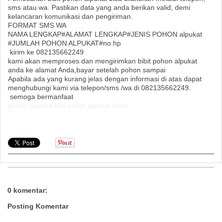
sms atau wa. Pastikan data yang anda berikan valid, demi
kelancaran komunikasi dan pengiriman.
FORMAT SMS WA
NAMA LENGKAP#ALAMAT LENGKAP#JENIS POHON alpukat
#JUMLAH POHON ALPUKAT#no.hp
kirim ke 082135662249
kami akan memproses dan mengirimkan bibit pohon alpukat
anda ke alamat Anda,bayar setelah pohon sampai
Apabila ada yang kurang jelas dengan informasi di atas dapat
menghubungi kami via telepon/sms /wa di 082135662249.
semoga bermanfaat
pohon alpukat blora,bibit alpukat blora
0 komentar:
Posting Komentar