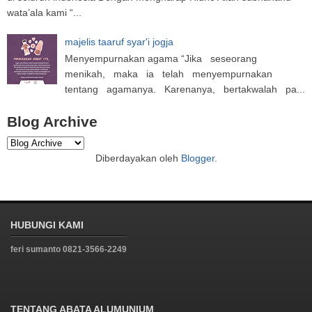
wata’ala kami “...
majelis taaruf syar'i jogja
Menyempurnakan agama “Jika seseorang
menikah, maka ia telah menyempurnakan
tentang agamanya. Karenanya, bertakwalah pa...
Blog Archive
Diberdayakan oleh
Blogger
.
HUBUNGI KAMI
feri sumanto 0821-3566-2249
TENTANG ABATA ALUMUNIUM