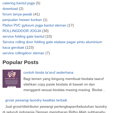
catering bantul jogja
(5)
download
(2)
forum tanya-jawab
(41)
penjualan hewan kurban
(1)
Plafon PVC gybsum jogja bantul sleman
(17)
ROLLINGDOOR JOGJA
(30)
service folding gate bantul
(10)
Service rolling door folding gate etalase pagar pintu aluminium
kaca gerobak
(123)
service rollingdoor sleman
(7)
Popular Posts
contoh bioda ta'aruf sederhana
Bagi temen yang bingung membuat biodata taaruf
silahkan copy paste biodata di bawah ini dan
mengganti sesuai biodata masing-masing. Biodat...
grosir pewangi laundry kwalitas terbaik
Jual grosir/distributor pewangi perlengkapan/kebutuhan laundry
di seluruh indonesia Dengan mengharap Ridho Allah subhanahu