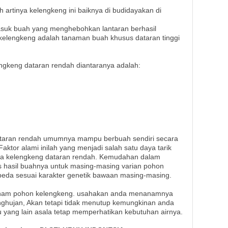
 artinya kelengkeng ini baiknya di budidayakan di
suk buah yang menghebohkan lantaran berhasil
elengkeng adalah tanaman buah khusus dataran tinggi
ngkeng dataran rendah diantaranya adalah:
taran rendah umumnya mampu berbuah sendiri secara
aktor alami inilah yang menjadi salah satu daya tarik
ya kelengkeng dataran rendah. Kemudahan dalam
as hasil buahnya untuk masing-masing varian pohon
beda sesuai karakter genetik bawaan masing-masing.
anam pohon kelengkeng. usahakan anda menanamnya
ghujan, Akan tetapi tidak menutup kemungkinan anda
ang lain asala tetap memperhatikan kebutuhan airnya.