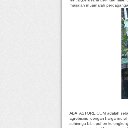
iikhtiar,berusaha bermuamalah 
masalah muamalah perdaganga
ABATASTORE.COM adalah sebuah
agrobisnis
dengan harga murah,
sehinnga bibit pohon kelengken