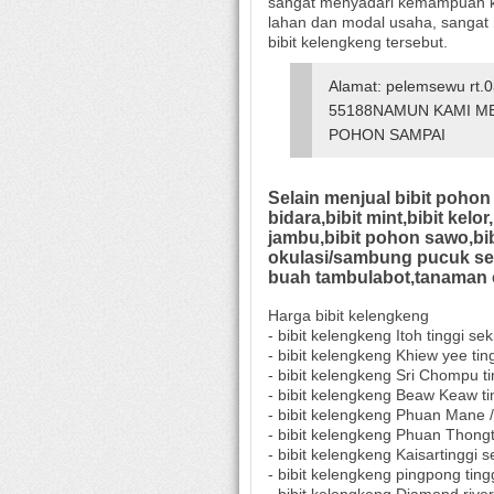
sangat menyadari kemampuan kam
lahan dan modal usaha, sangat
bibit kelengkeng tersebut.
Alamat: pelemsewu rt.
55188
NAMUN KAMI ME
POHON SAMPAI
Selain menjual bibit pohon
bidara,bibit mint,bibit kelor
jambu,bibit pohon sawo,bib
okulasi/sambung pucuk se
buah tambulabot,tanaman 
Harga bibit kelengkeng
- bibit kelengkeng Itoh tinggi s
- bibit kelengkeng Khiew yee tin
- bibit kelengkeng Sri Chompu t
- bibit kelengkeng Beaw Keaw ti
- bibit kelengkeng Phuan Mane / 
- bibit kelengkeng Phuan Thongt
- bibit kelengkeng Kaisartinggi 
- bibit kelengkeng pingpong ting