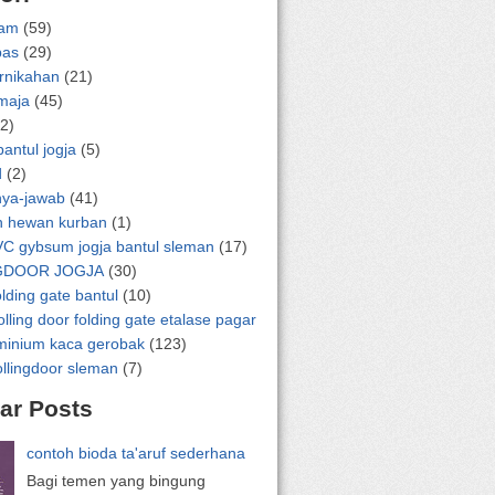
lam
(59)
pas
(29)
ernikahan
(21)
emaja
(45)
2)
bantul jogja
(5)
d
(2)
nya-jawab
(41)
n hewan kurban
(1)
VC gybsum jogja bantul sleman
(17)
GDOOR JOGJA
(30)
olding gate bantul
(10)
olling door folding gate etalase pagar
uminium kaca gerobak
(123)
ollingdoor sleman
(7)
ar Posts
contoh bioda ta'aruf sederhana
Bagi temen yang bingung