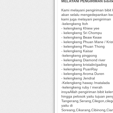
MELAYANI PENGIRIMAN bibit
Kami melayani pengiriman bibit 
akan selalu mengedepankan kwali
kami juga melayani pengiriman
-kelengkeng Itoh
- kelengkeng Khiew yee
- kelengkeng Sri Chompu
- kelengkeng Beaw Keaw
- kelengkeng Phuan Mane / Krist
- kelengkeng Phuan Thong
- kelengkeng Kaisar
-kelengkeng pingpong
- kelengkeng Diamond river
- kelengkeng kristalin/gading
- kelengkeng PuanRay
- kelengkeng Aroma Duren
- kelengkeng Jendral
-Kelengkeng haway /matalada
-kelengkeng ruby / merah
insyaAllah pengiriman bibit kel
hingga pelosok yaitu tujuan peng
Tangerang,Serang,Cilegon,cile
yaitu di
Soreang,Cikarang,Cibinong,Cia