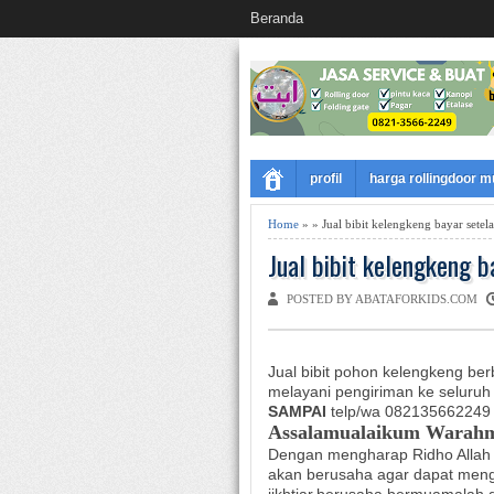
Beranda
profil
harga rollingdoor 
Home
» » Jual bibit kelengkeng bayar sete
Jual bibit kelengkeng 
POSTED BY ABATAFORKIDS.COM
Jual bibit pohon kelengkeng ber
melayani pengiriman ke seluruh
SAMPAI
telp/wa 082135662249
Assalamualaikum Warahm
Dengan mengharap Ridho Allah 
akan berusaha agar dapat meng