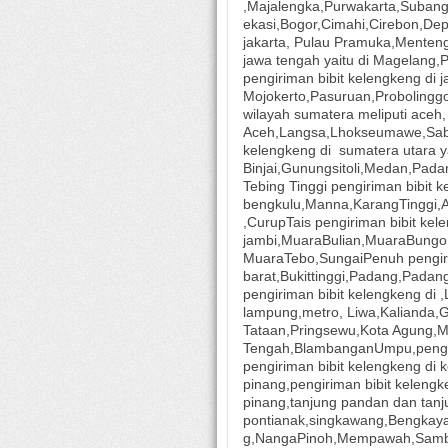
,Majalengka,Purwakarta,Suban
ekasi,Bogor,Cimahi,Cirebon,Dep
jakarta, Pulau Pramuka,Menteng,
jawa tengah yaitu di Magelang,
pengiriman bibit kelengkeng di j
Mojokerto,Pasuruan,Probolingg
wilayah sumatera meliputi aceh
Aceh,Langsa,Lhokseumawe,Saba
kelengkeng di
sumatera utara ya
Binjai,Gunungsitoli,Medan,Pad
Tebing Tinggi pengiriman bibit k
bengkulu,Manna,KarangTinggi
,CurupTais pengiriman bibit kel
jambi,MuaraBulian,MuaraBungo
MuaraTebo,SungaiPenuh pengiri
barat,Bukittinggi,Padang,Pada
pengiriman bibit kelengkeng d
lampung,metro, Liwa,Kalianda,
Tataan,Pringsewu,Kota Agung,
Tengah,BlambanganUmpu,pengir
pengiriman bibit kelengkeng di 
pinang,pengiriman bibit kelengk
pinang,tanjung pandan dan tanju
pontianak,singkawang,Bengkay
g,NangaPinoh,Mempawah,Sambas