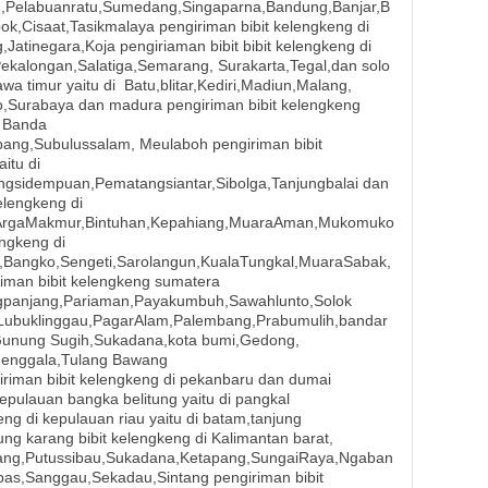
g,Pelabuanratu,Sumedang,Singaparna,Bandung,Banjar,B
ok,Cisaat,Tasikmalaya pengiriman bibit kelengkeng di
Jatinegara,Koja pengiriaman bibit bibit kelengkeng di
Pekalongan,Salatiga,Semarang, Surakarta,Tegal,dan solo
awa timur yaitu di
Batu,blitar,Kediri,Madiun,Malang,
o,Surabaya dan madura pengiriman bibit kelengkeng
, Banda
ng,Subulussalam, Meulaboh pengiriman bibit
itu di
angsidempuan,Pematangsiantar,Sibolga,Tanjungbalai dan
elengkeng di
,ArgaMakmur,Bintuhan,Kepahiang,MuaraAman,Mukomuko
engkeng di
,Bangko,Sengeti,Sarolangun,KualaTungkal,MuaraSabak,
man bibit kelengkeng sumatera
ngpanjang,Pariaman,Payakumbuh,Sawahlunto,Solok
i ,Lubuklinggau,PagarAlam,Palembang,Prabumulih,bandar
Gunung Sugih,Sukadana,kota bumi,Gedong,
Menggala,Tulang Bawang
iman bibit kelengkeng di pekanbaru dan dumai
kepulauan bangka belitung yaitu di pangkal
eng di kepulauan riau yaitu di batam,tanjung
ng karang bibit kelengkeng di Kalimantan barat,
ang,Putussibau,Sukadana,Ketapang,SungaiRaya,Ngaban
,Sanggau,Sekadau,Sintang pengiriman bibit