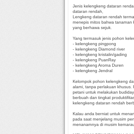
Jenis kelengkeng dataran rendah
dataran rendah,
Lengkeng dataran rendah terma
menepis mitos bahwa tanaman k
yang berhawa sejuk.
Yang termasuk jenis pohon kele
- kelengkeng pingpong
- kelengkeng Diamond river
- kelengkeng kristalin/gading
- kelengkeng PuanRay
- kelengkeng Aroma Duren
- kelengkeng Jendral
Kelompok pohon kelengkeng da
alami, tanpa perlakuan khusus. F
petani untuk melakukan budida
berbuah dan tingkat produktifit
kelengkeng dataran rendah ber
Kalau anda berniat untuk men
pada saat menjelang musim pen
menanamnya di musim kemarau y