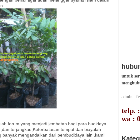
dengan benar agar tidak melanggar syariat Islam dalam
n.
hubun
untuk ser
menghubu
admin : f
telp.
wa : 
 forum yang menjadi jembatan bagi para budidaya
dan terjangkau,Keterbatasan tempat dan biayalah
g banyak mengandalkan dari pembudidaya lain ,kami
Kateg