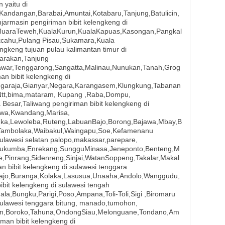
 yaitu di
Kandangan,Barabai,Amuntai,Kotabaru,Tanjung,Batulicin,
jarmasin pengiriman bibit kelengkeng di
MuaraTeweh,KualaKurun,KualaKapuas,Kasongan,Pangkal
kcahu,Pulang Pisau,Sukamara,Kuala
ngkeng tujuan pulau kalimantan timur di
tarakan,Tanjung
awar,Tenggarong,Sangatta,Malinau,Nunukan,Tanah,Grog
an bibit kelengkeng di
ingaraja,Gianyar,Negara,Karangasem,Klungkung,Tabanan
i Ntt,bima,mataram, Kupang ,Raba,Dompu,
esar,Taliwang pengiriman bibit kelengkeng di
awa,Kwandang,Marisa,
uka,Lewoleba,Ruteng,LabuanBajo,Borong,Bajawa,Mbay,B
ambolaka,Waibakul,Waingapu,Soe,Kefamenanu
sulawesi selatan palopo,makassar,parepare,
lukumba,Enrekang,SungguMinasa,Jeneponto,Benteng,M
e,Pinrang,Sidenreng,Sinjai,WatanSoppeng,Takalar,Makal
 bibit kelengkeng di sulawesi tenggara
ajo,Buranga,Kolaka,Lasusua,Unaaha,Andolo,Wanggudu,
bit kelengkeng di sulawesi tengah
la,Bungku,Parigi,Poso,Ampana,Toli-Toli,Sigi ,Biromaru
 sulawesi tenggara bitung, manado,tumohon,
an,Boroko,Tahuna,OndongSiau,Melonguane,Tondano,Am
man bibit kelengkeng di