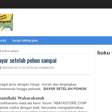
murah
harga folding gate
lah pohon sampai
buku
bayar setelah pohon sampai
POSTED ON 15.30 WITH
NO COMMENTS
bagai jenis dengan harga
murah dan terjangkau
 indonesia hingga pelosok
,
BAYAR SETELAH POHON
atullahi Wabarakatuh
subhanahu wata’ala kami
forum "ABATASTORE.COM"
elola usaha dengan baik, berusaha mengoptimalkan