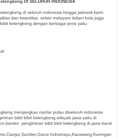
kelengkeng DI SELURUH INDONESIA
kelengkeng di seluruh indonesia hingga pelosok,kami
tas dan kwantitas..selain melayani dalam kota jogja
bibit kelengkeng dengan berbagai jenis yaitu
al
engkeng menjangkau nantar pulau diseluruh indonesia
iriman bibit bibit kelengkeng wilayah jawa yaitu di
gon,banten
pengiriman bibit bibit kelengkeng di jawa barat
mis,Cianjur,Sumber,Garut,Indramayu,Karawang,Kuningan