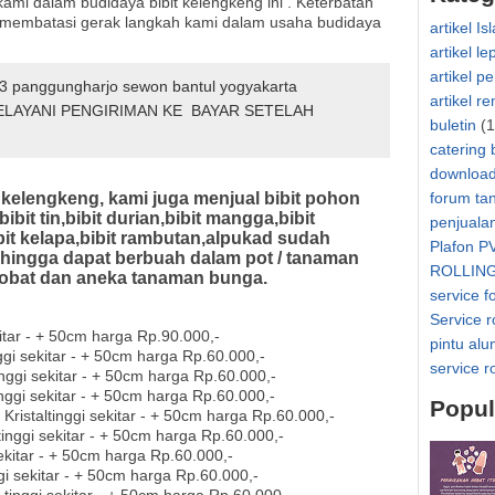
i dalam budidaya bibit kelengkeng ini . Keterbatan
 membatasi gerak langkah kami dalam usaha budidaya
artikel Is
artikel le
artikel p
03 panggungharjo sewon bantul yogyakarta
artikel r
LAYANI PENGIRIMAN KE
BAYAR SETELAH
buletin
(1
catering 
downloa
 kelengkeng, kami juga menjual bibit pohon
forum ta
,bibit tin,bibit durian,bibit mangga,bibit
penjuala
it kelapa,bibit rambutan,alpukad sudah
Plafon P
hingga dapat berbuah dalam pot / tanaman
ROLLIN
obat dan aneka tanaman bunga.
service f
Service r
ekitar - + 50cm harga Rp.90.000,-
pintu al
ggi sekitar - + 50cm harga Rp.60.000,-
service r
inggi sekitar - + 50cm harga Rp.60.000,-
nggi sekitar - + 50cm harga Rp.60.000,-
Popul
Kristaltinggi sekitar - + 50cm harga Rp.60.000,-
inggi sekitar - + 50cm harga Rp.60.000,-
sekitar - + 50cm harga Rp.60.000,-
gi sekitar - + 50cm harga Rp.60.000,-