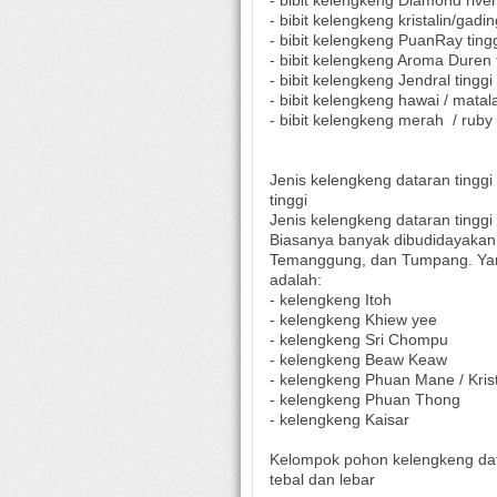
- bibit kelengkeng Diamond river
- bibit kelengkeng kristalin/gadi
- bibit kelengkeng PuanRay ting
- bibit kelengkeng Aroma Duren 
- bibit kelengkeng Jendral tingg
- bibit kelengkeng hawai / matal
- bibit kelengkeng merah
/ ruby
Jenis kelengkeng dataran tinggi 
tinggi
Jenis kelengkeng dataran tinggi 
Biasanya banyak dibudidayakan 
Temanggung, dan Tumpang. Yang
adalah:
- kelengkeng Itoh
- kelengkeng Khiew yee
- kelengkeng Sri Chompu
- kelengkeng Beaw Keaw
- kelengkeng Phuan Mane / Krist
- kelengkeng Phuan Thong
- kelengkeng Kaisar
Kelompok pohon kelengkeng data
tebal dan lebar