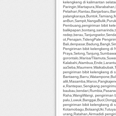
kelengkeng di kalimantan selatan
Paringin,Martapura,Marabahan,
Pelaihari,Rantau,Banjarbaru,Ban
palangkaraya,Buntok,Tamiang,
anBun,Sampit,NangaBulik,Puru
Pembuang,pengiriman bibit kele
balikpapan,bontang,samarinda,
redep,berau,Tanjungselor,Send
ot,Penajam,TidengPale Pengirim
Bali,denpasar,Badung,Bangli,S
Pengiriman bibit kelengkeng d
Praya,Selong,Tanjung,Sumbawa B
gorontalo,Marisa/Tilamuta,Suw
Kalabahi,Atambua,Ende,Larant
aaSeba,Maumere,Waikabubak,T
pengiriman bibit kelengkeng di 
Bantaeng,Barru,Watampone,Bu
alili,Masamba,Maros,Pangkajen
e,Rantepao,Sengkang pengiriman
baubau,kendari,Rumbia,Pasarw
Raha,WangiWangi, pengiriman bi
palu,Luwuk,Banggai,Buol,Dongga
pengiriman bibit kelengkeng di
Kotamobagu,BolaangUki,Tutuy
urang,Ratahan,Airmadidi pengiri