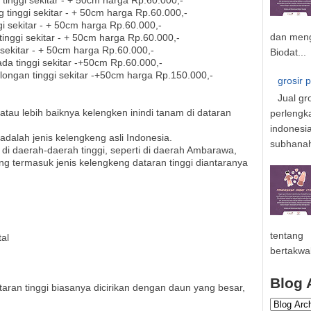
 tinggi sekitar - + 50cm harga Rp.60.000,-
ng tinggi sekitar - + 50cm harga Rp.60.000,-
gi sekitar - + 50cm harga Rp.60.000,-
dan meng
tinggi sekitar - + 50cm harga Rp.60.000,-
i sekitar - + 50cm harga Rp.60.000,-
Biodat...
ada tinggi sekitar -+50cm Rp.60.000,-
 longan tinggi sekitar -+50cm harga Rp.
1
50.000,-
grosir 
Jual gr
atau lebih baiknya kelengken inindi tanam di dataran
perlengk
indonesi
adalah jenis kelengkeng asli Indonesia.
subhanahu
di daerah-daerah tinggi, seperti di daerah Ambarawa,
 termasuk jenis kelengkeng dataran tinggi diantaranya
tentang
al
bertakwa
Blog 
ran tinggi biasanya dicirikan dengan daun yang besar,