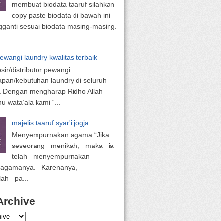
membuat biodata taaruf silahkan
copy paste biodata di bawah ini
ganti sesuai biodata masing-masing.
pewangi laundry kwalitas terbaik
osir/distributor pewangi
apan/kebutuhan laundry di seluruh
a Dengan mengharap Ridho Allah
 wata’ala kami “...
majelis taaruf syar'i jogja
Menyempurnakan agama “Jika
seseorang menikah, maka ia
telah menyempurnakan
 agamanya. Karenanya,
lah pa...
Archive