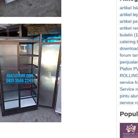
artikel Is
artikel le
artikel p
artikel r
buletin
(1
catering 
downloa
forum ta
penjuala
Plafon P
ROLLIN
service f
Service r
pintu al
service r
Popul