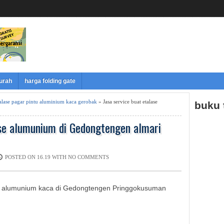
murah
harga folding gate
etalase pagar pintu aluminium kaca gerobak
» Jasa service buat etalase
buku
ase alumunium di Gedongtengen almari
POSTED ON 16.19 WITH
NO COMMENTS
se alumunium kaca di Gedongtengen Pringgokusuman