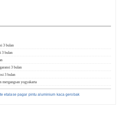
si 3 bulan
i 3 bulan
an
garansi 3 bulan
nsi 3 bulan
nan mergangsan yogyakarta
gate etalase pagar pintu aluminium kaca gerobak