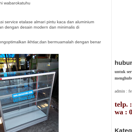
hi wabarokatuhu
i service etalase almari pintu kaca dan aluminium
han dengan desain modern dan minimalis di
ngoptimalkan ikhtiar,dan bermuamalah dengan benar
hubun
untuk ser
menghubu
admin : f
telp.
wa : 
Kateg