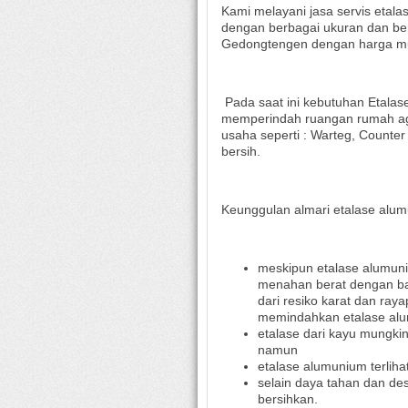
Kami melayani jasa servis eta
dengan berbagai ukuran dan be
Gedongtengen dengan harga mur
Pada saat ini kebutuhan Etalas
memperindah ruangan rumah aga
usaha seperti : Warteg, Counter
bersih.
Keunggulan almari etalase alu
meskipun etalase alumun
menahan berat dengan bai
dari resiko karat dan ra
memindahkan etalase alu
etalase dari kayu mungkin 
namun
etalase alumunium terliha
selain daya tahan dan des
bersihkan.