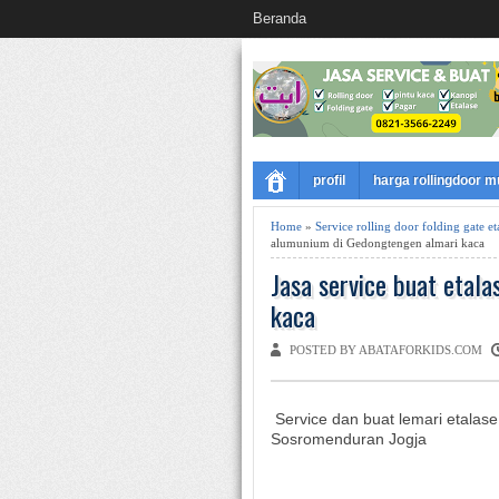
Beranda
profil
harga rollingdoor 
Home
»
Service rolling door folding gate 
alumunium di Gedongtengen almari kaca
Jasa service buat etal
kaca
POSTED BY ABATAFORKIDS.COM
Service dan buat lemari etala
Sosromenduran Jogja