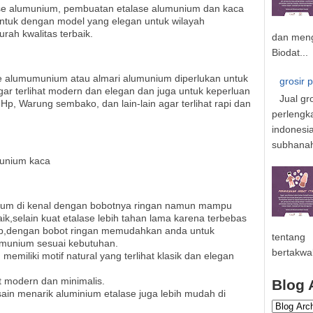
lase alumunium, pembuatan etalase alumunium dan kaca
ntuk dengan model yang elegan untuk wilayah
ah kwalitas terbaik.
dan meng
Biodat...
e alumumunium atau almari alumunium diperlukan untuk
grosir 
r terlihat modern dan elegan dan juga untuk keperluan
Jual gr
 Hp, Warung sembako, dan lain-lain agar terlihat rapi dan
perlengk
indonesi
subhanahu
munium kaca
ium di kenal dengan bobotnya ringan namun mampu
k,selain kuat etalase lebih tahan lama karena terbebas
yap,dengan bobot ringan memudahkan anda untuk
tentang
munium sesuai kebutuhan.
bertakwa
memiliki motif natural yang terlihat klasik dan elegan
t modern dan minimalis.
Blog 
ain menarik aluminium etalase juga lebih mudah di