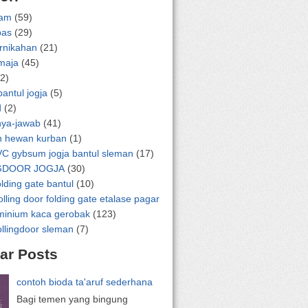
lam
(59)
pas
(29)
ernikahan
(21)
emaja
(45)
2)
bantul jogja
(5)
d
(2)
nya-jawab
(41)
n hewan kurban
(1)
VC gybsum jogja bantul sleman
(17)
GDOOR JOGJA
(30)
olding gate bantul
(10)
olling door folding gate etalase pagar
uminium kaca gerobak
(123)
ollingdoor sleman
(7)
ar Posts
contoh bioda ta'aruf sederhana
Bagi temen yang bingung