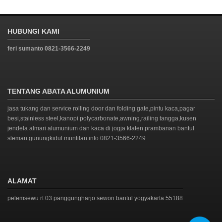
HUBUNGI KAMI
feri sumanto 0821-3566-2249
TENTANG ABATA ALUMUNIUM
jasa tukang dan service rolling door dan folding gate,pintu kaca,pagar
besi,stainless steel,kanopi polycarbonate,awning,railing tangga,kusen
jendela almari alumunium dan kaca di jogja klaten prambanan bantul
sleman gunungkidul muntilan info.0821-3566-2249
ALAMAT
pelemsewu rt 03 panggungharjo sewon bantul yogyakarta 55188