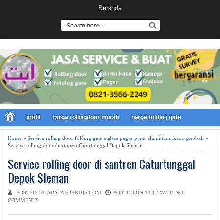
Beranda
profil
harga rollingdoor murah
harga folding gate
Home
»
Service rolling door folding gate etalase pagar pintu aluminium kaca gerobak
»
Service rolling door di santren Caturtunggal Depok Sleman
Service rolling door di santren Caturtunggal
Depok Sleman
POSTED BY ABATAFORKIDS.COM
POSTED ON 14.12 WITH
NO
COMMENTS