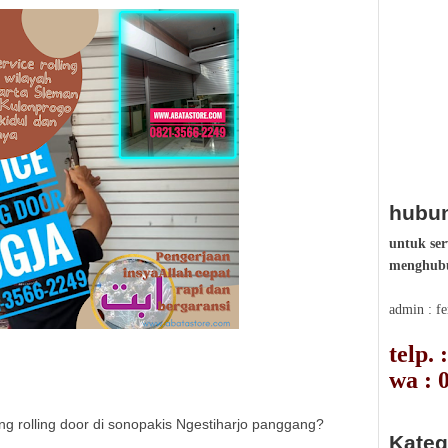
hubun
untuk ser
menghubu
admin : f
telp.
wa : 
ung rolling door di sonopakis Ngestiharjo panggang?
Kateg