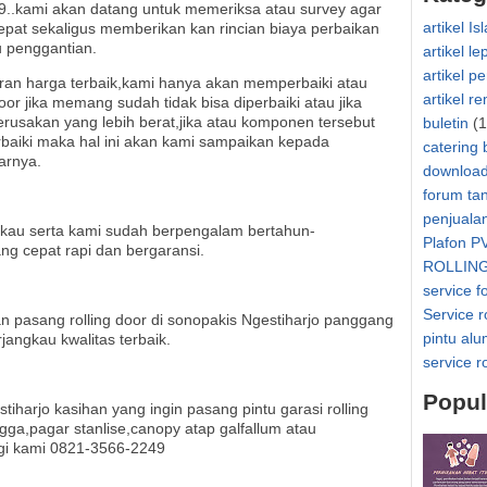
..kami akan datang untuk memeriksa atau survey agar
artikel Is
pat sekaligus memberikan kan rincian biaya perbaikan
u penggantian.
artikel le
artikel p
n harga terbaik,kami hanya akan memperbaiki atau
artikel r
oor jika memang sudah tidak bisa diperbaiki atau jika
rusakan yang lebih berat,jika atau komponen tersebut
buletin
(1
rbaiki maka hal ini akan kami sampaikan kepada
catering 
arnya.
downloa
forum ta
penjuala
ngkau serta kami sudah berpengalam bertahun-
Plafon P
ang cepat rapi dan bergaransi.
ROLLIN
service f
Service r
n pasang rolling door di sonopakis Ngestiharjo panggang
pintu al
jangkau kwalitas terbaik.
service r
Popul
iharjo kasihan yang ingin pasang pintu garasi rolling
angga,pagar stanlise,canopy atap galfallum atau
gi kami 0821-3566-2249