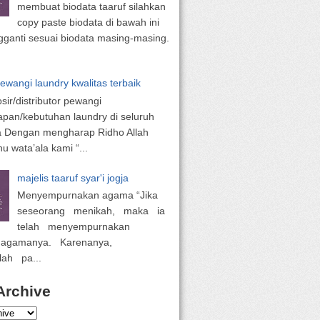
membuat biodata taaruf silahkan
copy paste biodata di bawah ini
ganti sesuai biodata masing-masing.
pewangi laundry kwalitas terbaik
osir/distributor pewangi
apan/kebutuhan laundry di seluruh
a Dengan mengharap Ridho Allah
 wata’ala kami “...
majelis taaruf syar'i jogja
Menyempurnakan agama “Jika
seseorang menikah, maka ia
telah menyempurnakan
 agamanya. Karenanya,
lah pa...
Archive