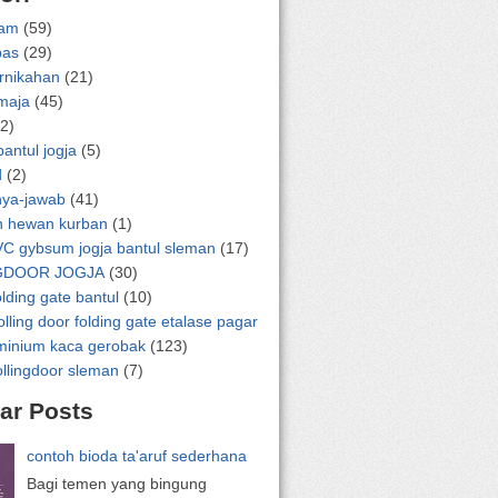
lam
(59)
pas
(29)
ernikahan
(21)
emaja
(45)
2)
bantul jogja
(5)
d
(2)
nya-jawab
(41)
n hewan kurban
(1)
VC gybsum jogja bantul sleman
(17)
GDOOR JOGJA
(30)
olding gate bantul
(10)
olling door folding gate etalase pagar
uminium kaca gerobak
(123)
ollingdoor sleman
(7)
ar Posts
contoh bioda ta'aruf sederhana
Bagi temen yang bingung