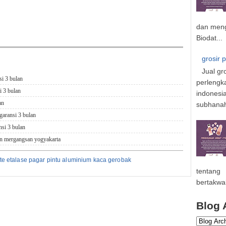
dan meng
Biodat...
grosir 
Jual gr
si 3 bulan
perlengk
i 3 bulan
indonesi
an
subhanahu
garansi 3 bulan
nsi 3 bulan
nan mergangsan yogyakarta
gate etalase pagar pintu aluminium kaca gerobak
tentang
bertakwa
Blog 