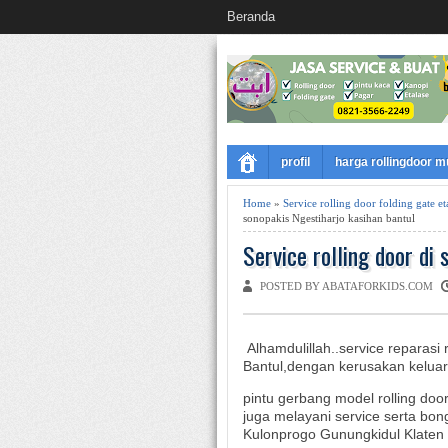
Beranda
profil
harga rollingdoor 
Home
»
Service rolling door folding gate 
sonopakis Ngestiharjo kasihan bantul
Service rolling door di
POSTED BY ABATAFORKIDS.COM
Alhamdulillah..service reparasi 
Bantul,dengan kerusakan keluar d
pintu gerbang model rolling do
juga melayani service serta bon
Kulonprogo Gunungkidul Klaten 