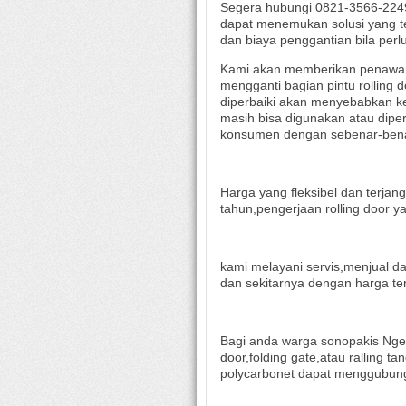
Segera hubungi 0821-3566-2249
dapat menemukan solusi yang te
dan biaya penggantian bila perl
Kami akan memberikan penawara
mengganti bagian pintu rolling d
diperbaiki akan menyebabkan ke
masih bisa digunakan atau dipe
konsumen dengan sebenar-ben
Harga yang fleksibel dan terja
tahun,pengerjaan rolling door y
kami melayani servis,menjual da
dan sekitarnya dengan harga ter
Bagi anda warga sonopakis Ngest
door,folding gate,atau ralling t
polycarbonet dapat menggubun