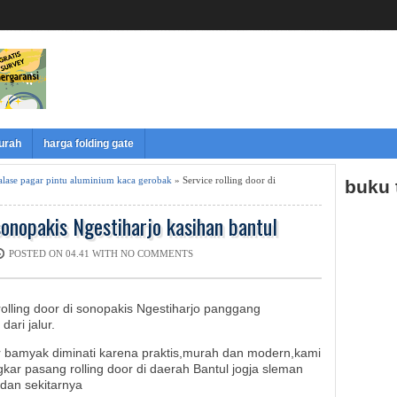
murah
harga folding gate
etalase pagar pintu aluminium kaca gerobak
» Service rolling door di
buku
 sonopakis Ngestiharjo kasihan bantul
POSTED ON 04.41 WITH
NO COMMENTS
rolling door di sonopakis Ngestiharjo panggang
ari jalur.
or bamyak diminati karena praktis,murah dan modern,kami
gkar pasang rolling door di daerah Bantul jogja sleman
dan sekitarnya