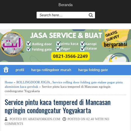
Beranda
profil
harga rollingdoor murah
harga folding gate
Home
»
ROLLINGDOOR JOGJA
,
Service rolling door folding gate etalase pagar pintu
aluminium kaca gerobak
» Service pintu kaca tempered di Mancasan ngringin
condongcatur Yogyakarta
Service pintu kaca tempered di Mancasan
ngringin condongcatur Yogyakarta
POSTED BY ABATAFORKIDS.COM
POSTED ON 02.40 WITH
NO
COMMENTS