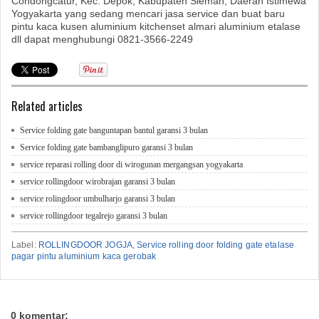
Condongcatur, Kec. Depok, Kabupaten Sleman, Daerah Istimewa
Yogyakarta yang sedang mencari jasa service dan buat baru
pintu kaca kusen aluminium kitchenset almari aluminium etalase
dll dapat menghubungi 0821-3566-2249
Related articles
Service folding gate banguntapan bantul garansi 3 bulan
Service folding gate bambanglipuro garansi 3 bulan
service reparasi rolling door di wirogunan mergangsan yogyakarta
service rollingdoor wirobrajan garansi 3 bulan
service rolingdoor umbulharjo garansi 3 bulan
service rollingdoor tegalrejo garansi 3 bulan
Label:
ROLLINGDOOR JOGJA
,
Service rolling door folding gate etalase
pagar pintu aluminium kaca gerobak
0 komentar: