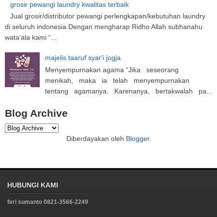
grosir pewangi laundry kwalitas terbaik
Jual grosir/distributor pewangi perlengkapan/kebutuhan laundry
di seluruh indonesia Dengan mengharap Ridho Allah subhanahu
wata’ala kami “...
majelis taaruf syar'i jogja
Menyempurnakan agama “Jika seseorang
menikah, maka ia telah menyempurnakan
tentang agamanya. Karenanya, bertakwalah pa...
Blog Archive
Diberdayakan oleh
Blogger
.
HUBUNGI KAMI
feri sumanto 0821-3566-2249