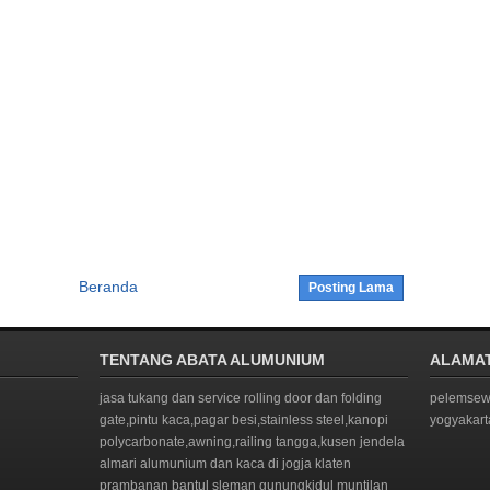
Beranda
Posting Lama
TENTANG ABATA ALUMUNIUM
ALAMA
jasa tukang dan service rolling door dan folding
pelemsewu
gate,pintu kaca,pagar besi,stainless steel,kanopi
yogyakar
polycarbonate,awning,railing tangga,kusen jendela
almari alumunium dan kaca di jogja klaten
prambanan bantul sleman gunungkidul muntilan