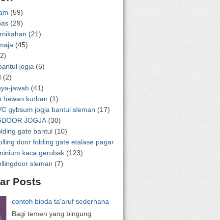
lam
(59)
pas
(29)
ernikahan
(21)
emaja
(45)
2)
bantul jogja
(5)
d
(2)
nya-jawab
(41)
n hewan kurban
(1)
VC gybsum jogja bantul sleman
(17)
GDOOR JOGJA
(30)
olding gate bantul
(10)
olling door folding gate etalase pagar
uminium kaca gerobak
(123)
ollingdoor sleman
(7)
ar Posts
contoh bioda ta'aruf sederhana
Bagi temen yang bingung