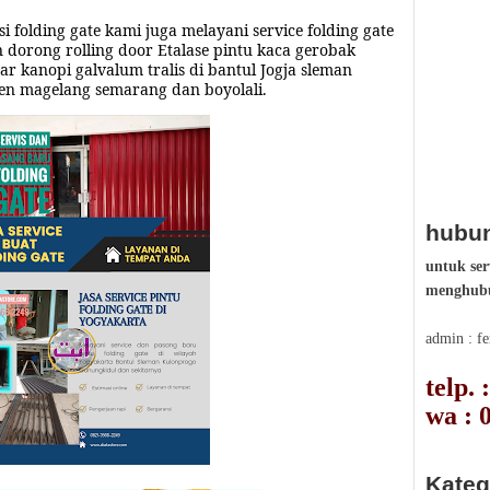
i folding gate
kami juga melayani service
folding gate
n dorong rolling door Etalase pintu kaca gerobak
r kanopi galvalum tralis di bantul Jogja sleman
en
magelang semarang dan boyolali
.
hubun
untuk ser
menghubu
admin : f
telp.
wa : 
Kateg