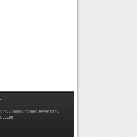
T
 rt 03 panggungharjo sewon bantul
ta 55188