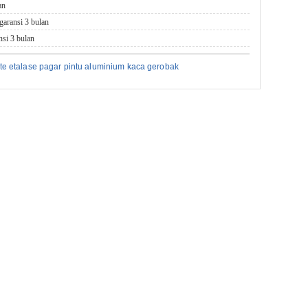
an
garansi 3 bulan
nsi 3 bulan
gate etalase pagar pintu aluminium kaca gerobak