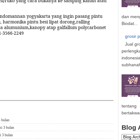
rasi/ruko yang cara bukanya ke samping kanan atau
ondomannan yogyakarta
yang ingin pasang pintu
dan meng
e, harmonika pintu besi lipat dorong,ralling
Biodat...
aca alumunium
,
k
anopy atap galfallum polycarbonet
1-3566-2249
grosir 
Jual gr
perlengk
ervice folding gate gondomanan,service folding gate
indonesi
omanan, service rolling door gondomanan,service etalase
a gondomanan,service pagar gondomanan,service
subhanahu
tentang
bertakwa
3 bulan
Blog 
si 3 bulan
i 3 bulan