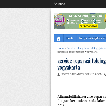
Beranda
profil
harga rollingdoor 
Home
»
Service rolling door folding gate 
ngupasan gondomannan yogyakarta
service reparasi foldi
yogyakarta
POSTED BY ABATAFORKIDS.COM
Alhamdulillah..service reparas
dengan kerusakan
roda lake
baik.