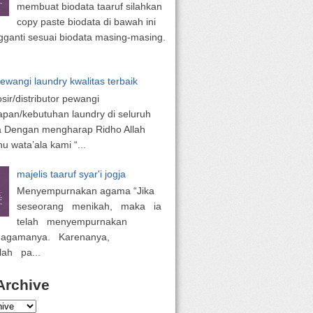
membuat biodata taaruf silahkan
copy paste biodata di bawah ini
ganti sesuai biodata masing-masing.
pewangi laundry kwalitas terbaik
osir/distributor pewangi
apan/kebutuhan laundry di seluruh
a Dengan mengharap Ridho Allah
 wata’ala kami “...
majelis taaruf syar'i jogja
Menyempurnakan agama “Jika
seseorang menikah, maka ia
telah menyempurnakan
 agamanya. Karenanya,
lah pa...
Archive