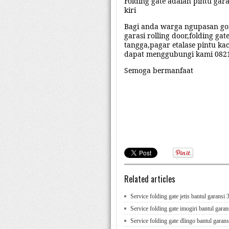
Folding gate adalah pintu ga
kiri
Bagi anda warga
ngupasan g
garasi rolling door,folding gat
tangga,pagar
etalase pintu k
dapat menggubungi kami 082
Semoga bermanfaat
Service folding gate
ngupasan,S
yogyakarta,service kanopi gond
gondomanan,service pintu kac
gerobak gondomanan
Related articles
Service folding gate jetis bantul garansi 
Service folding gate imogiri bantul garan
Service folding gate dlingo bantul garans