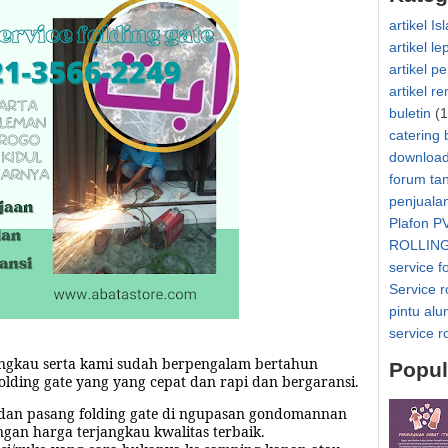
artikel Is
artikel le
artikel p
artikel r
buletin
(1
catering 
downloa
forum ta
penjuala
Plafon P
ROLLIN
service f
Service r
pintu al
service r
jangkau serta kami sudah berpengalam bertahun
Popul
olding gate yang yang cepat dan rapi dan bergaransi.
dan pasang folding gate di
ngupasan gondomannan
ngan harga terjangkau kwalitas terbaik.