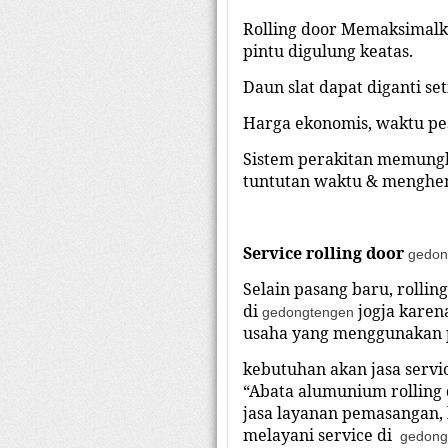
Rolling door Memaksimalk
pintu digulung keatas.
Daun slat dapat diganti se
Harga ekonomis, waktu pes
Sistem perakitan memungki
tuntutan waktu & menghem
Service rolling
door
gedon
Selain pasang baru, rollin
di
jogja
karena
gedongtengen
usaha yang menggunakan p
kebutuhan akan jasa servi
“Abata alumunium rolling 
jasa layanan pemasangan, 
melayani service di
gedong