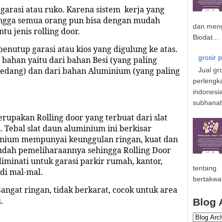
garasi atau ruko. Karena sistem kerja yang
ngga semua orang pun bisa dengan mudah
dan meng
 jenis rolling door.
Biodat...
penutup garasi atau kios yang digulung ke atas.
grosir 
bahan yaitu dari bahan Besi (yang paling
sedang) dan dari bahan Aluminium (yang paling
Jual gr
perlengk
indonesi
subhanahu
rupakan Rolling door yang terbuat dari sl
a
t
 Tebal sl
a
t daun aluminium ini berkisar
inium mempunyai keunggulan ringan, kuat dan
mudah pemeliharaannya sehingga Rolling Door
iminati untuk garasi parkir rumah, kantor,
tentang
di mal-mal.
bertakwa
angat ringan, tidak berkarat, cocok untuk area
.
Blog 