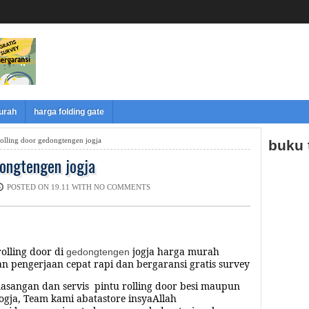
murah
harga folding gate
rolling door gedongtengen jogja
buku
dongtengen jogja
POSTED ON 19.11 WITH
NO COMMENTS
olling door di
jogja
harga murah
gedongtengen
an pengerjaan cepat rapi
dan bergaransi gratis survey
asangan dan servis pintu rolling door besi maupun
ogja,
Team kami abatastore insyaAllah