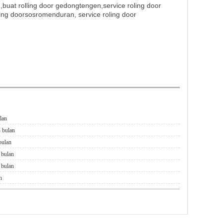
,buat rolling door gedongtengen,service roling door
ling doorsosromenduran, service roling door
ulan
3 bulan
bulan
 bulan
 bulan
n