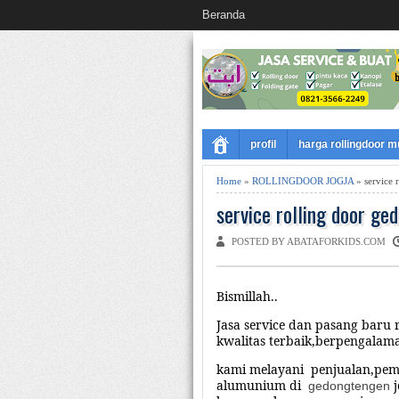
Beranda
profil
harga rollingdoor 
Home
»
ROLLINGDOOR JOGJA
» service 
service rolling door ge
POSTED BY ABATAFORKIDS.COM
Bismillah..
Jasa service dan pasang baru r
kwalitas terbaik,berpengalam
kami melayani
penjualan,pem
alumunium di
j
gedongtengen