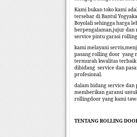
Kami bukan toko kami adal
tersebar di Bantul Yogya
Boyolali sehingga harga l
berpengalaman,jujur dan 
service pintu garasi rollin
kami melayani servis,men
pasang rolling door yang 
termurah kwalitas terbai
dibidang service dan pasa
profesional.
dalam bidang service dan 
memberikan garansi untuk 
rollingdoor yang kami taw
TENTANG ROLLING
DOO