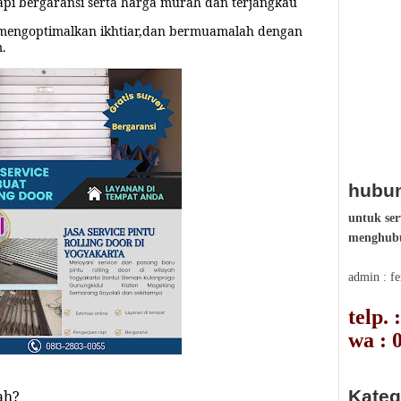
pi bergaransi serta harga murah dan terjangkau
mengoptimalkan ikhtiar,dan bermuamalah dengan
m.
hubun
untuk ser
menghubu
admin : f
telp.
wa : 
Kateg
ah?