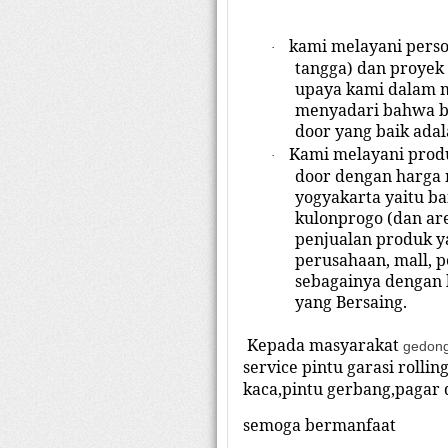
kami melayani perso
·
tangga) dan proyek 
upaya kami dalam m
menyadari bahwa b
door yang baik adal
Kami melayani produ
·
door dengan harga 
yogyakarta yaitu ba
kulonprogo (dan are
penjualan produk y
perusahaan, mall, p
sebagainya dengan 
yang Bersaing.
Kepada masyarakat
gedon
service pintu garasi rolling
kaca,pintu gerbang,pagar
semoga bermanfaat