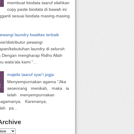
membuat biodata taaruf silahkan
copy paste biodata di bawah ini
ganti sesuai biodata masing-masing.
pewangi laundry kwalitas terbaik
osir/distributor pewangi
apan/kebutuhan laundry di seluruh
a Dengan mengharap Ridho Allah
 wata’ala kami “...
majelis taaruf syar'i jogja
Menyempurnakan agama “Jika
seseorang menikah, maka ia
telah menyempurnakan
 agamanya. Karenanya,
lah pa...
Archive