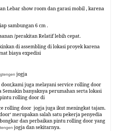
an Lebar show room dan garasi mobil , karena
tiap sambungan 6 cm .
anan /perakitan Relatif lebih cepat.
nkan di assembling di lokasi proyek karena
at biaya expedisi
jogja
gtengen
g door,kami juga melayani service rolling door
 Semakin banyaknya perumahan serta lokasi
intu rolling door di
ce rolling door
jogja
juga ikut meningkat tajam.
door‘ merupakan salah satu pekerja penyedia
bongkar dan perbaikan pintu rolling door yang
jogja
dan sekitarnya.
tengen