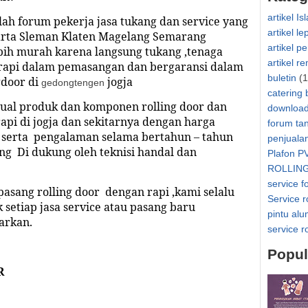
artikel Is
ah forum pekerja jasa tukang dan service yang
artikel le
karta Sleman Klaten Magelang Semarang
artikel p
ebih murah karena langsung tukang ,tenaga
artikel r
rapi dalam pemasangan dan bergaransi dalam
buletin
(1
gdoor di
jogja
gedongtengen
catering 
jual produk dan komponen rolling door dan
downloa
rapi di
jogja
dan sekitarnya dengan harga
forum ta
k serta pengalaman selama bertahun – tahun
penjuala
ng Di dukung oleh teknisi handal dan
Plafon P
ROLLIN
service f
pasang rolling door dengan rapi ,kami selalu
Service r
setiap jasa service atau pasang baru
pintu al
arkan.
service r
Popul
R