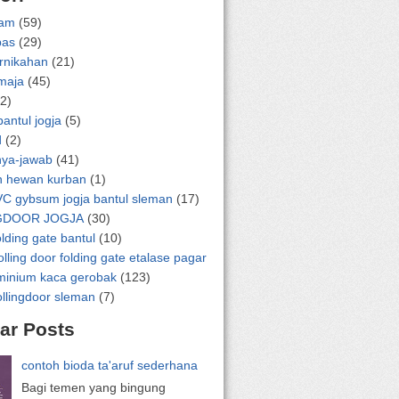
lam
(59)
pas
(29)
ernikahan
(21)
emaja
(45)
2)
bantul jogja
(5)
d
(2)
nya-jawab
(41)
n hewan kurban
(1)
VC gybsum jogja bantul sleman
(17)
GDOOR JOGJA
(30)
olding gate bantul
(10)
olling door folding gate etalase pagar
uminium kaca gerobak
(123)
ollingdoor sleman
(7)
ar Posts
contoh bioda ta'aruf sederhana
Bagi temen yang bingung