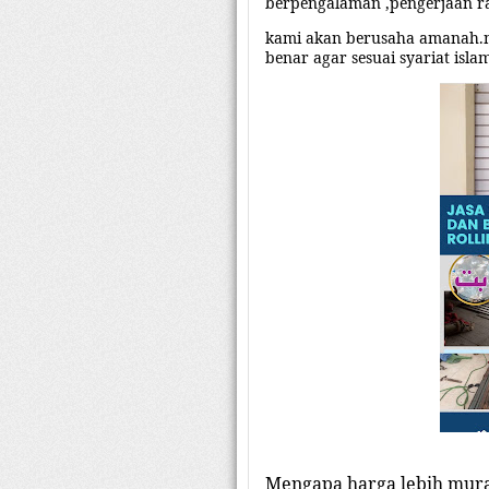
berpengalaman ,pengerjaan ra
kami akan berusaha amanah.
benar agar sesuai syariat isla
Mengapa harga lebih mu
r