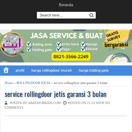
Beranda
profil
harga rollingdoor murah
harga folding gate
Home
»
ROLLINGDOOR JOGJA
» service rollingdoor jetis garansi 3 bulan
service rollingdoor jetis garansi 3 bulan
POSTED BY ABATAFORKIDS.COM
POSTED ON 21.53 WITH
NO
COMMENTS