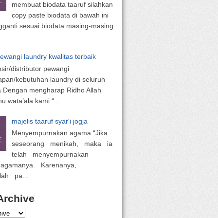
membuat biodata taaruf silahkan
copy paste biodata di bawah ini
ganti sesuai biodata masing-masing.
pewangi laundry kwalitas terbaik
osir/distributor pewangi
apan/kebutuhan laundry di seluruh
a Dengan mengharap Ridho Allah
 wata’ala kami “...
majelis taaruf syar'i jogja
Menyempurnakan agama “Jika
seseorang menikah, maka ia
telah menyempurnakan
 agamanya. Karenanya,
lah pa...
Archive