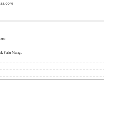
ess.com
uami
ak Perlu Meragu