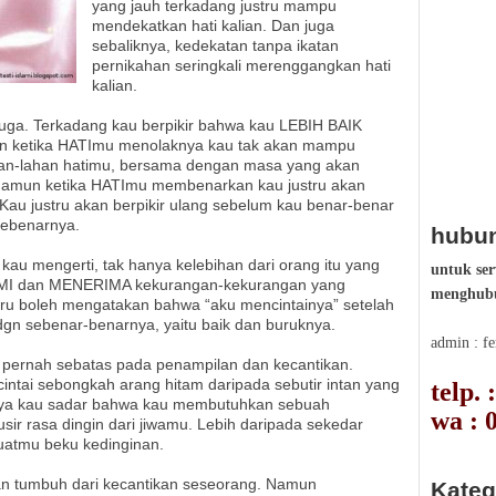
yang jauh terkadang justru mampu
mendekatkan hati kalian. Dan juga
sebaliknya, kedekatan tanpa ikatan
pernikahan seringkali merenggangkan hati
kalian.
rduga. Terkadang kau berpikir bahwa kau LEBIH BAIK
un ketika HATImu menolaknya kau tak akan mampu
ahan-lahan hatimu, bersama dengan masa yang akan
Namun ketika HATImu membenarkan kau justru akan
Kau justru akan berpikir ulang sebelum kau benar-benar
sebenarnya.
hubun
 kau mengerti, tak hanya kelebihan dari orang itu yang
untuk ser
AMI dan MENERIMA kekurangan-kekurangan yang
menghubu
aru boleh mengatakan bahwa “aku mencintainya” setelah
gn sebenar-benarnya, yaitu baik dan buruknya.
admin : f
an pernah sebatas pada penampilan dan kecantikan.
intai sebongkah arang hitam daripada sebutir intan yang
telp.
nya kau sadar bahwa kau membutuhkan sebuah
wa : 
 rasa dingin dari jiwamu. Lebih daripada sekedar
atmu beku kedinginan.
kan tumbuh dari kecantikan seseorang. Namun
Kateg