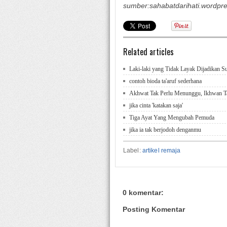
sumber:sahabatdarihati.wordpr
Related articles
Laki-laki yang Tidak Layak Dijadikan S
contoh bioda ta'aruf sederhana
Akhwat Tak Perlu Menunggu, Ikhwan T
jika cinta 'katakan saja'
Tiga Ayat Yang Mengubah Pemuda
jika ia tak berjodoh denganmu
Label:
artikel remaja
0 komentar:
Posting Komentar