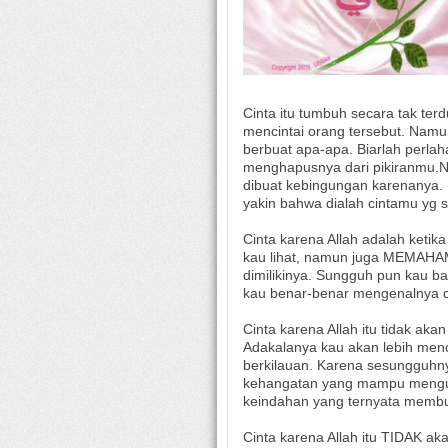
Cinta itu tumbuh secara tak te
mencintai orang tersebut. Nam
berbuat apa-apa. Biarlah perl
menghapusnya dari pikiranmu.
dibuat kebingungan karenanya. 
yakin bahwa dialah cintamu yg 
Cinta karena Allah adalah ketika
kau lihat, namun juga MEMAH
dimilikinya. Sungguh pun kau b
kau benar-benar mengenalnya d
Cinta karena Allah itu tidak ak
Adakalanya kau akan lebih menc
berkilauan. Karena sesungguh
kehangatan yang mampu mengusir
keindahan yang ternyata membu
Cinta karena Allah itu TIDAK a