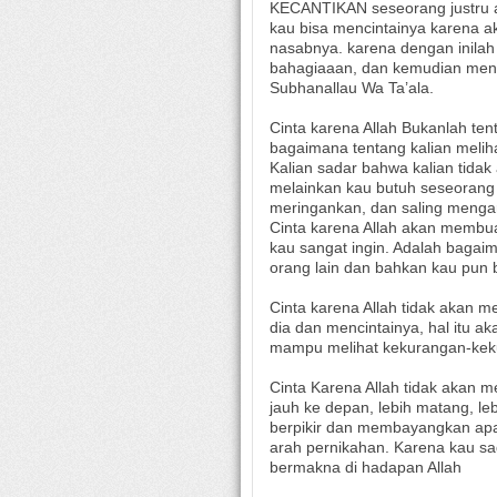
KECANTIKAN seseorang justru a
kau bisa mencintainya karena a
nasabnya. karena dengan inilah 
bahagiaaan, dan kemudian mengg
Subhanallau Wa Ta’ala.
Cinta karena Allah Bukanlah t
bagaimana tentang kalian melih
Kalian sadar bahwa kalian tida
melainkan kau butuh seseorang 
meringankan, dan saling menga
Cinta karena Allah akan membua
kau sangat ingin. Adalah bagaima
orang lain dan bahkan kau pun 
Cinta karena Allah tidak akan m
dia dan mencintainya, hal itu 
mampu melihat kekurangan-kek
Cinta Karena Allah tidak akan me
jauh ke depan, lebih matang, le
berpikir dan membayangkan apab
arah pernikahan. Karena kau sad
bermakna di hadapan Allah