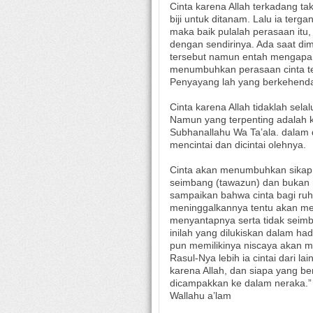
Cinta karena Allah terkadang tak
biji untuk ditanam. Lalu ia terg
maka baik pulalah perasaan itu,
dengan sendirinya. Ada saat d
tersebut namun entah mengapa 
menumbuhkan perasaan cinta t
Penyayang lah yang berkehendak
Cinta karena Allah tidaklah se
Namun yang terpenting adalah k
Subhanallahu Wa Ta’ala. dalam 
mencintai dan dicintai olehnya.
Cinta akan menumbuhkan sikap 
seimbang (tawazun) dan bukan 
sampaikan bahwa cinta bagi ru
meninggalkannya tentu akan me
menyantapnya serta tidak seim
inilah yang dilukiskan dalam ha
pun memilikinya niscaya akan m
Rasul-Nya lebih ia cintai dari 
karena Allah, dan siapa yang b
dicampakkan ke dalam neraka.”
Wallahu a’lam