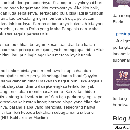
 tumbuh dengan sendirinya. Kita seperti layaknya diberi
antung pada bagaimana kita merawatnya. Jika kita baik,
 dan juga sebaliknya. Terkadang pula bisa jadi ia tumbuh
dan meng
imana kau terkadang ingin membunuh saja perasaan
Biodat...
kau tak berdaya. Karena sebenarnya bukanlah kita yang
ersebut, namun Rabb yang Maha Pengasih dan Maha
grosir 
 atas segala perasaan itu.
Jual gr
lalu membutuhkan beragam kesamaan diantara kalian.
perlengk
esamaan prinsip dan tujuan, yaitu menggapai ridha Allah
indonesi
dirimu kau pun ingin agar kau merasa layak untuk
subhanahu
adil dalam cinta yang membawa hidup sehat dan
menjadi sumber penyakit sebagaimana Ibnul Qayyim
h sama dengan fungsi makanan bagi tubuh. Jika engkau
mbahayakan dirimu dan jika engkau terlalu banyak
bang tentu akan membinasakanmu. Kelezatan hidup
dits tentang kelezatan iman:“Ada tiga perkara yang siapa
tentang
erasakan kelezatan iman; barang siapa yang Allah dan
bertakwa
lainnya, barang siapa yang mencintai seseorang hanya
enci kembali kepada kekafiran sebagaimana ia benci
Blog 
 (HR. Bukhari dan Muslim)