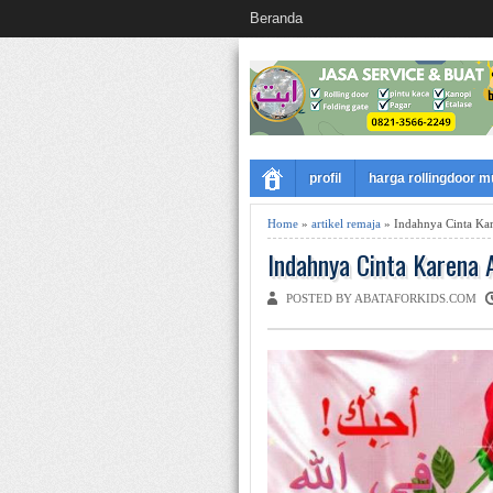
Beranda
profil
harga rollingdoor 
Home
»
artikel remaja
» Indahnya Cinta Kar
Indahnya Cinta Karena A
POSTED BY ABATAFORKIDS.COM