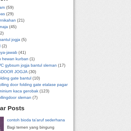
lam
(59)
pas
(29)
ernikahan
(21)
emaja
(45)
2)
bantul jogja
(5)
d
(2)
nya-jawab
(41)
n hewan kurban
(1)
VC gybsum jogja bantul sleman
(17)
GDOOR JOGJA
(30)
olding gate bantul
(10)
olling door folding gate etalase pagar
uminium kaca gerobak
(123)
ollingdoor sleman
(7)
ar Posts
contoh bioda ta'aruf sederhana
Bagi temen yang bingung