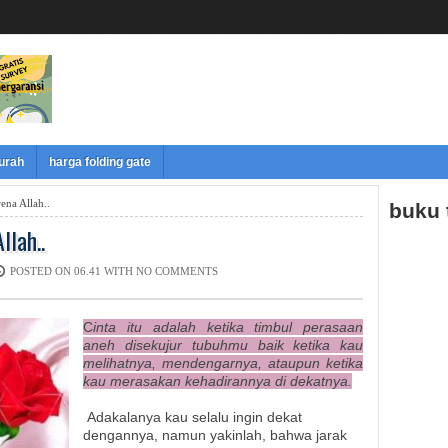
murah
harga folding gate
ena Allah..
buku
llah..
POSTED ON 06.41 WITH
NO COMMENTS
C
inta itu adalah ketika timbul perasaan
aneh disekujur tubuhmu baik ketika kau
melihatnya, mendengarnya, ataupun ketika
kau merasakan kehadirannya di dekatnya.
Adakalanya kau selalu ingin dekat
dengannya, namun yakinlah, bahwa jarak