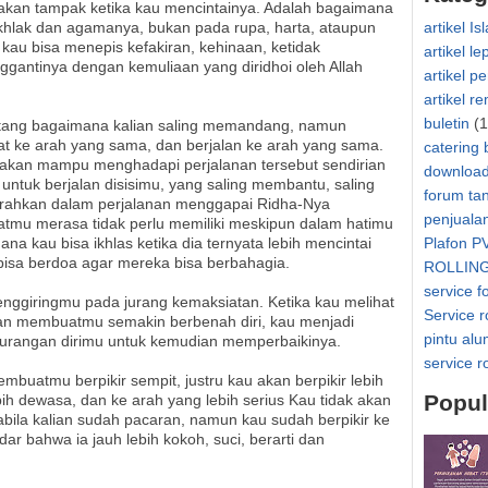
kan tampak ketika kau mencintainya. Adalah bagaimana
khlak dan agamanya, bukan pada rupa, harta, ataupun
artikel Is
kau bisa menepis kefakiran, kehinaan, ketidak
artikel le
antinya dengan kemuliaan yang diridhoi oleh Allah
artikel p
artikel r
buletin
(1
entang bagaimana kalian saling memandang, namun
at ke arah yang sama, dan berjalan ke arah yang sama.
catering 
k akan mampu menghadapi perjalanan tersebut sendirian
downloa
untuk berjalan disisimu, yang saling membantu, saling
forum ta
rahkan dalam perjalanan menggapai Ridha-Nya
penjuala
tmu merasa tidak perlu memiliki meskipun dalam hatimu
na kau bisa ikhlas ketika dia ternyata lebih mencintai
Plafon P
bisa berdoa agar mereka bisa berbahagia.
ROLLIN
service f
enggiringmu pada jurang kemaksiatan. Ketika kau melihat
Service r
akan membuatmu semakin berbenah diri, kau menjadi
pintu al
urangan dirimu untuk kemudian memperbaikinya.
service r
mbuatmu berpikir sempit, justru kau akan berpikir lebih
Popul
bih dewasa, dan ke arah yang lebih serius Kau tidak akan
ila kalian sudah pacaran, namun kau sudah berpikir ke
ar bahwa ia jauh lebih kokoh, suci, berarti dan