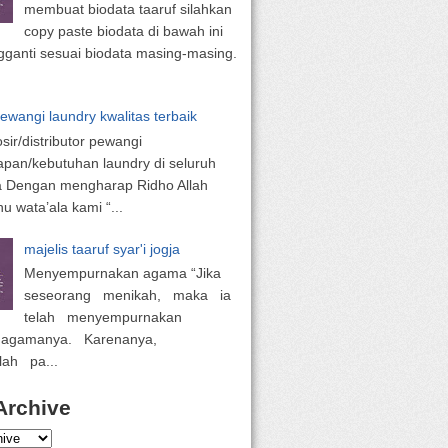
membuat biodata taaruf silahkan
copy paste biodata di bawah ini
ganti sesuai biodata masing-masing.
pewangi laundry kwalitas terbaik
osir/distributor pewangi
apan/kebutuhan laundry di seluruh
a Dengan mengharap Ridho Allah
 wata’ala kami “...
majelis taaruf syar'i jogja
Menyempurnakan agama “Jika
seseorang menikah, maka ia
telah menyempurnakan
 agamanya. Karenanya,
lah pa...
Archive