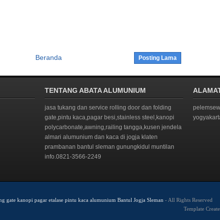
Beranda
Posting Lama
TENTANG ABATA ALUMUNIUM
ALAMA
jasa tukang dan service rolling door dan folding
pelemsewu
gate,pintu kaca,pagar besi,stainless steel,kanopi
yogyakar
polycarbonate,awning,railing tangga,kusen jendela
almari alumunium dan kaca di jogja klaten
prambanan bantul sleman gunungkidul muntilan
info.0821-3566-2249
ing gate kanopi pagar etalase pintu kaca alumunium Bantul Jogja Sleman
- All Rights Reserved
Template Creat