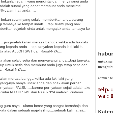
 bukanlah suami yang mencintai dan menyayangi anda
adalah suami yang dapat membuat anda mencintai
% dalam hati anda…..
 bukan suami yang selalu memberikan anda barang
 tamasya ke tempat indah….tapi suami yang baik
erikan sejadah cinta untuk mengajak anda tamasya ke
jangan-lah kalian merasa bangga ketika ada laki-laki
ng kepada anda….tapi tanyakan kepada laki-laki itu
anda atau ALLOH SWT dan Rasul-NYA….
hubun
ia akan selalu setia dan menyayangi anda…tapi tanyakan
untuk ser
p untuk setia dan membuat anda juga tetap setia dan
menghubu
dan Rasul-NYA….
admin : f
lian merasa bangga ketika ada laki-laki yang
yang-nya hanya untuk anda dan tidak akan pernah
rnyataan PALSU…..karena pernyataan sejati adalah aku
telp.
cintai ALLOH SWT dan Rasul-NYA melebihi cintamu
wa : 
ng guru saya…ulama besar yang sangat bersahaja dan
kata dalam sebuah majelis ilmu….sebuah kalimat ini….
Kateg