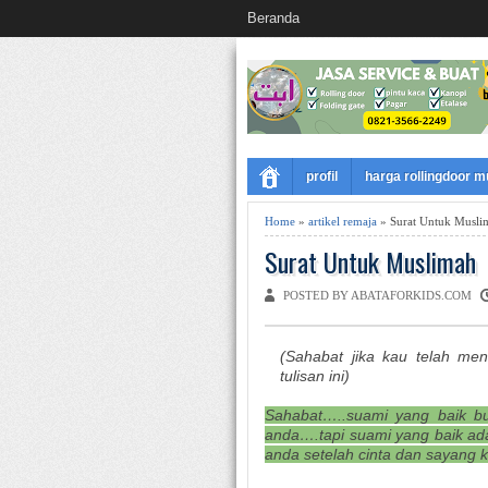
Beranda
profil
harga rollingdoor 
Home
»
artikel remaja
» Surat Untuk Musli
Surat Untuk Muslimah
POSTED BY ABATAFORKIDS.COM
(Sahabat jika kau telah me
tulisan ini)
Sahabat…..suami yang baik b
anda….tapi suami yang baik a
anda setelah cinta dan sayan