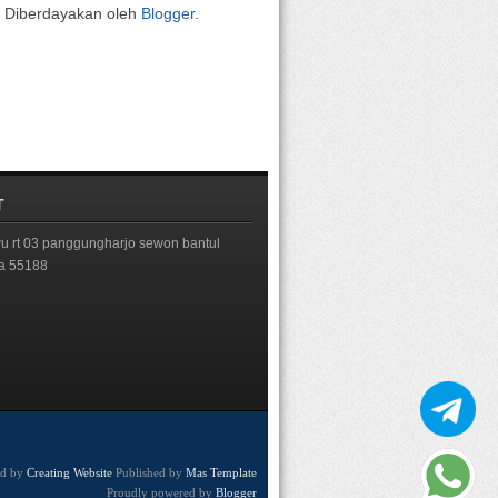
Diberdayakan oleh
Blogger
.
T
 rt 03 panggungharjo sewon bantul
ta 55188
ed by
Creating Website
Published by
Mas Template
Proudly powered by
Blogger