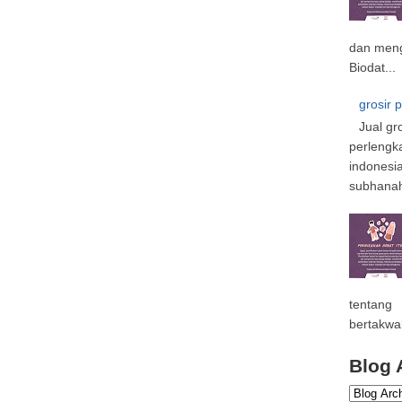
dan meng
Biodat...
grosir 
Jual gr
perlengk
indonesi
subhanahu
tentang
bertakwa
Blog 