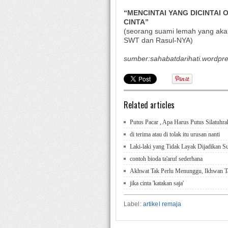
“MENCINTAI YANG DICINTAI
CINTA”
(seorang suami lemah yang akan
SWT dan Rasul-NYA)
sumber:sahabatdarihati.wordpr
Related articles
Putus Pacar , Apa Harus Putus Silatuhr
di terima atau di tolak itu urusan nanti
Laki-laki yang Tidak Layak Dijadikan S
contoh bioda ta'aruf sederhana
Akhwat Tak Perlu Menunggu, Ikhwan T
jika cinta 'katakan saja'
Label:
artikel remaja