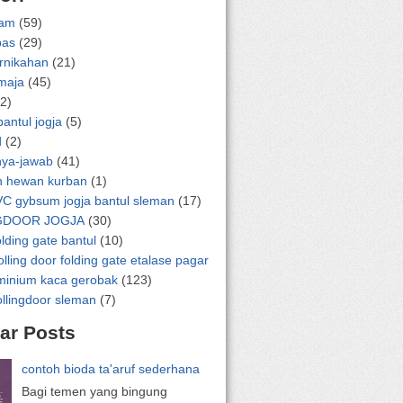
lam
(59)
pas
(29)
ernikahan
(21)
emaja
(45)
2)
bantul jogja
(5)
d
(2)
nya-jawab
(41)
n hewan kurban
(1)
VC gybsum jogja bantul sleman
(17)
GDOOR JOGJA
(30)
olding gate bantul
(10)
olling door folding gate etalase pagar
uminium kaca gerobak
(123)
ollingdoor sleman
(7)
ar Posts
contoh bioda ta'aruf sederhana
Bagi temen yang bingung