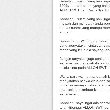
Sahabat….suami yang baik juga
100%…….tapi suami yang baik 
ALLOH SWT dan Rasul-Nya 100
Sahabat….suami yang baik juga
mewah dan mengajak anda pergi
adalah suami yang mampu memb
surga….
Sahabatku….Wahai para wanita….
yang menyatakan cinta dan saya
mana yang lebih dia sayang, 
Jangan tanyakan juga apakah d
kepada-nya….apakah dia sanggu
selalu cinta pada ALLOH SWT 
Wahai para wanita…janganlah ka
menyatakan bahwa cinta dan sa
pudar selamanya…itu adalah pe
akan selalu membuat kamu men
kepada-ku….
Sahabat…saya ingat ada seora
telah dipanggil ALLOH SWT, ber