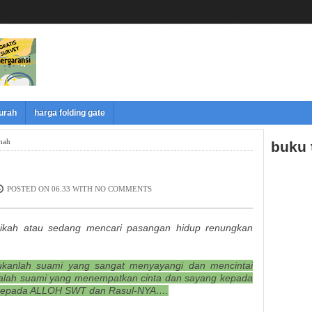
murah
harga folding gate
mah
buku
POSTED ON 06.33 WITH
NO COMMENTS
nikah atau sedang mencari pasangan hidup renungkan
ukanlah suami yang sangat menyayangi dan mencintai
dalah suami yang menempatkan cinta dan sayang kepada
g kepada ALLOH SWT dan Rasul-NYA….