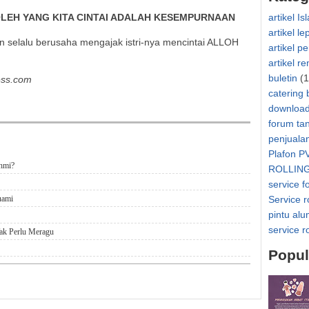
 OLEH YANG KITA CINTAI ADALAH KESEMPURNAAN
artikel Is
artikel le
 selalu berusaha mengajak istri-nya mencintai ALLOH
artikel p
artikel r
buletin
(1
ess.com
catering 
downloa
forum ta
penjuala
Plafon P
ahmi?
ROLLIN
service f
uami
Service r
pintu al
service r
ak Perlu Meragu
Popul