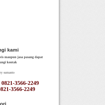
gi kami
vis maupun jasa pasang dapat
ngi kontak
ery sumanto
 : 0821-3566-2249
0821-3566-2249
ori