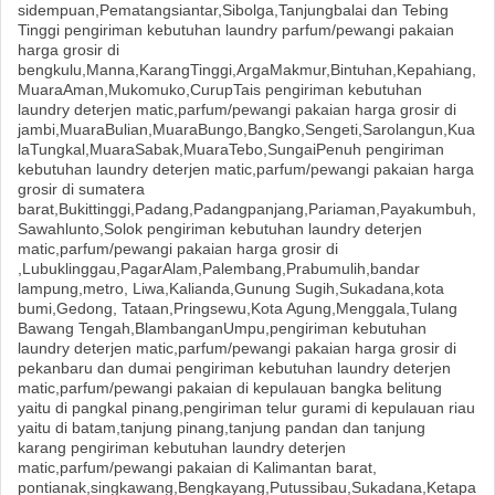
sidempuan,Pematangsiantar,Sibolga,Tanjungbalai dan Tebing
Tinggi pengiriman kebutuhan laundry parfum/pewangi pakaian
harga grosir di
bengkulu,Manna,KarangTinggi,ArgaMakmur,Bintuhan,Kepahiang,
MuaraAman,Mukomuko,CurupTais pengiriman kebutuhan
laundry deterjen matic,parfum/pewangi pakaian harga grosir di
jambi,MuaraBulian,MuaraBungo,Bangko,Sengeti,Sarolangun,Kua
laTungkal,MuaraSabak,MuaraTebo,SungaiPenuh pengiriman
kebutuhan laundry deterjen matic,parfum/pewangi pakaian harga
grosir di sumatera
barat,Bukittinggi,Padang,Padangpanjang,Pariaman,Payakumbuh,
Sawahlunto,Solok pengiriman kebutuhan laundry deterjen
matic,parfum/pewangi pakaian harga grosir di
,Lubuklinggau,PagarAlam,Palembang,Prabumulih,bandar
lampung,metro, Liwa,Kalianda,Gunung Sugih,Sukadana,kota
bumi,Gedong, Tataan,Pringsewu,Kota Agung,Menggala,Tulang
Bawang Tengah,BlambanganUmpu,pengiriman kebutuhan
laundry deterjen matic,parfum/pewangi pakaian harga grosir di
pekanbaru dan dumai pengiriman kebutuhan laundry deterjen
matic,parfum/pewangi pakaian di kepulauan bangka belitung
yaitu di pangkal pinang,pengiriman telur gurami di kepulauan riau
yaitu di batam,tanjung pinang,tanjung pandan dan tanjung
karang pengiriman kebutuhan laundry deterjen
matic,parfum/pewangi pakaian di Kalimantan barat,
pontianak,singkawang,Bengkayang,Putussibau,Sukadana,Ketapa