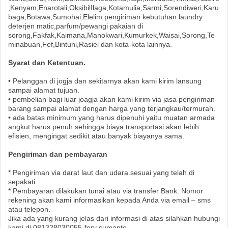
,Kenyam,Enarotali,OksibilIlaga,Kotamulia,Sarmi,Sorendiweri,Karu
baga,Botawa,Sumohai,Elelim pengiriman kebutuhan laundry
deterjen matic,parfum/pewangi pakaian di
sorong,Fakfak,Kaimana,Manokwari,Kumurkek,Waisai,Sorong,Te
minabuan,Fef,Bintuni,Rasiei dan kota-kota lainnya.
Syarat dan Ketentuan.
• Pelanggan di jogja dan sekitarnya akan kami kirim lansung
sampai alamat tujuan.
• pembelian bagi luar joagja akan kami kirim via jasa pengiriman
barang sampai alamat dengan harga yang terjangkau/termurah.
• ada batas minimum yang harus dipenuhi yaitu muatan armada
angkut harus penuh sehingga biaya transportasi akan lebih
efisien, mengingat sedikit atau banyak biayanya sama.
Pengiriman dan pembayaran
* Pengiriman via darat laut dan udara.sesuai yang telah di
sepakati
* Pembayaran dilakukan tunai atau via transfer Bank. Nomor
rekening akan kami informasikan kepada Anda via email – sms
atau telepon.
Jika ada yang kurang jelas dari informasi di atas silahkan hubungi
kami di 081328030055-fery sumanto