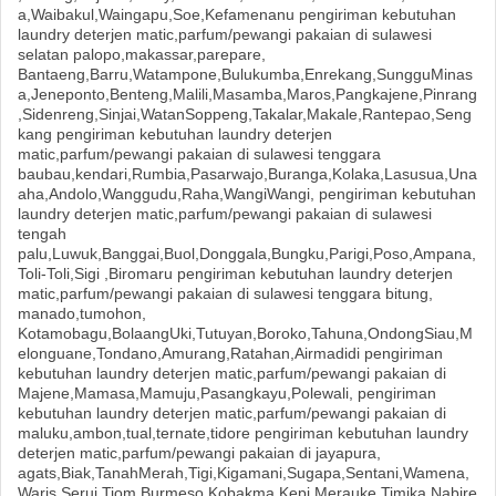
a,Waibakul,Waingapu,Soe,Kefamenanu pengiriman kebutuhan
laundry deterjen matic,parfum/pewangi pakaian di sulawesi
selatan palopo,makassar,parepare,
Bantaeng,Barru,Watampone,Bulukumba,Enrekang,SungguMinas
a,Jeneponto,Benteng,Malili,Masamba,Maros,Pangkajene,Pinrang
,Sidenreng,Sinjai,WatanSoppeng,Takalar,Makale,Rantepao,Seng
kang pengiriman kebutuhan laundry deterjen
matic,parfum/pewangi pakaian di sulawesi tenggara
baubau,kendari,Rumbia,Pasarwajo,Buranga,Kolaka,Lasusua,Una
aha,Andolo,Wanggudu,Raha,WangiWangi, pengiriman kebutuhan
laundry deterjen matic,parfum/pewangi pakaian di sulawesi
tengah
palu,Luwuk,Banggai,Buol,Donggala,Bungku,Parigi,Poso,Ampana,
Toli-Toli,Sigi ,Biromaru pengiriman kebutuhan laundry deterjen
matic,parfum/pewangi pakaian di sulawesi tenggara bitung,
manado,tumohon,
Kotamobagu,BolaangUki,Tutuyan,Boroko,Tahuna,OndongSiau,M
elonguane,Tondano,Amurang,Ratahan,Airmadidi pengiriman
kebutuhan laundry deterjen matic,parfum/pewangi pakaian di
Majene,Mamasa,Mamuju,Pasangkayu,Polewali, pengiriman
kebutuhan laundry deterjen matic,parfum/pewangi pakaian di
maluku,ambon,tual,ternate,tidore pengiriman kebutuhan laundry
deterjen matic,parfum/pewangi pakaian di jayapura,
agats,Biak,TanahMerah,Tigi,Kigamani,Sugapa,Sentani,Wamena,
Waris,Serui,Tiom,Burmeso,Kobakma,Kepi,Merauke,Timika,Nabire