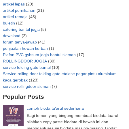
artikel lepas
(29)
artikel pernikahan
(21)
artikel remaja
(45)
buletin
(12)
catering bantul jogja
(5)
download
(2)
forum tanya-jawab
(41)
penjualan hewan kurban
(1)
Plafon PVC gybsum jogja bantul sleman
(17)
ROLLINGDOOR JOGJA
(30)
service folding gate bantul
(10)
Service rolling door folding gate etalase pagar pintu aluminium
kaca gerobak
(123)
service rollingdoor sleman
(7)
Popular Posts
contoh bioda ta'aruf sederhana
Bagi temen yang bingung membuat biodata taaruf
silahkan copy paste biodata di bawah ini dan
mengganti sesuai biodata masing-masing. Biodat...