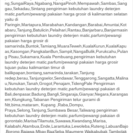
ng,SungaiRaya,Ngabang,NangaPinoh,Mempawah,Sambas,Sang
gau,Sekadau,Sintang pengiriman kebutuhan laundry deterjen
matic,parfum/pewangi pakaian harga grosir di kalimantan selatan
yaitu di
Paringin,Martapura,Marabahan,Kandangan,Barabai,Amuntai,Kot
abaru,Tanjung,Batulicin,Pelaihari,Rantau,Banjarbaru,Banjarmasin
pengiriman kebutuhan laundry deterjen matic,parfum/pewangi
pakaian harga grosir di
samarinda,Buntok,Tamiang,MuaraTeweh,KualaKurun,KualaKapu
as,Kasongan,PangkalanBun,Sampit,NangaBulik,Purukcahu,Pulan
g Pisau,Sukamara,Kuala Pembuang,pengiriman kebutuhan
laundry deterjen matic,parfum/pewangi pakaian harga grosir
tujuan pulau kalimantan timur di
balikpapan,bontang,samarinda,tarakan,Tanjung
redep,berau,Tanjungselor,Sendawar,Tenggarong,Sangatta,Malina
u,Nunukan,Tanah,Grogot,Penajam,TidengPale Pengiriman
kebutuhan laundry deterjen matic,parfum/pewangi pakaian di
Bali,denpasar,Badung,Bangli,Singaraja,Gianyar,Negara,Karangas
em,Klungkung,Tabanan Pengiriman telur gurami di
Ntt,bima,mataram, Kupang ,Raba,Dompu,
Praya,Selong,Tanjung,Sumbawa Besar,Taliwang pengiriman
kebutuhan laundry deterjen matic,parfum/pewangi pakaian di
gorontalo,Marisa/Tilamuta,Suwawa,Kwandang,Marisa,
Kalabahi,Atambua,Ende,Larantuka,Lewoleba,Ruteng,LabuanBajo
,Borong,Bajawa,Mbay,BaaSeba,Maumere,Waikabubak,Tambolak