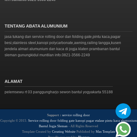
TENTANG ABATA ALUMUNIUM
jasa tukang dan service rolling door dan folding gate,pintu kaca,pagar
besi,stainless steel,kanopi polycarbonate,awning,railing tangga,kusen
jendela almari alumunium dan kaca di jogja klaten prambanan bantul
sleman gunungkidul muntilan info.0821-3566-2249
ALAMAT
pelemsewu rt 03 panggungharjo sewon bantul yogyakarta 55188
Support :
service rolling door
Copyright © 2015.
Service rolling door folding gate kanopi pagar etalase pintu kaca alumunium
Bantul Jogja Sleman
- All Rights Reserved
Template Created by
Creating Website
Published by
Mas Template