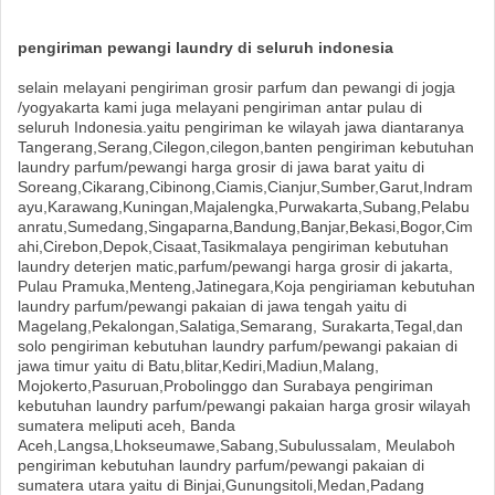
pengiriman pewangi laundry di seluruh indonesia
selain melayani pengiriman grosir parfum dan pewangi di jogja
/yogyakarta kami juga melayani pengiriman antar pulau di
seluruh Indonesia.yaitu pengiriman ke wilayah jawa diantaranya
Tangerang,Serang,Cilegon,cilegon,banten pengiriman kebutuhan
laundry parfum/pewangi harga grosir di jawa barat yaitu di
Soreang,Cikarang,Cibinong,Ciamis,Cianjur,Sumber,Garut,Indram
ayu,Karawang,Kuningan,Majalengka,Purwakarta,Subang,Pelabu
anratu,Sumedang,Singaparna,Bandung,Banjar,Bekasi,Bogor,Cim
ahi,Cirebon,Depok,Cisaat,Tasikmalaya pengiriman kebutuhan
laundry deterjen matic,parfum/pewangi harga grosir di jakarta,
Pulau Pramuka,Menteng,Jatinegara,Koja pengiriaman kebutuhan
laundry parfum/pewangi pakaian di jawa tengah yaitu di
Magelang,Pekalongan,Salatiga,Semarang, Surakarta,Tegal,dan
solo pengiriman kebutuhan laundry parfum/pewangi pakaian di
jawa timur yaitu di Batu,blitar,Kediri,Madiun,Malang,
Mojokerto,Pasuruan,Probolinggo dan Surabaya pengiriman
kebutuhan laundry parfum/pewangi pakaian harga grosir wilayah
sumatera meliputi aceh, Banda
Aceh,Langsa,Lhokseumawe,Sabang,Subulussalam, Meulaboh
pengiriman kebutuhan laundry parfum/pewangi pakaian di
sumatera utara yaitu di Binjai,Gunungsitoli,Medan,Padang