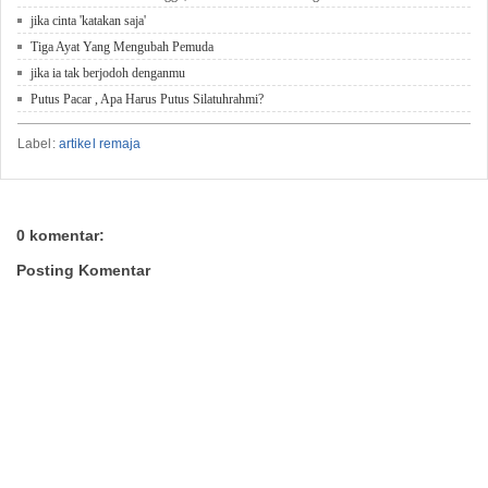
jika cinta 'katakan saja'
Tiga Ayat Yang Mengubah Pemuda
jika ia tak berjodoh denganmu
Putus Pacar , Apa Harus Putus Silatuhrahmi?
Label:
artikel remaja
0 komentar:
Posting Komentar