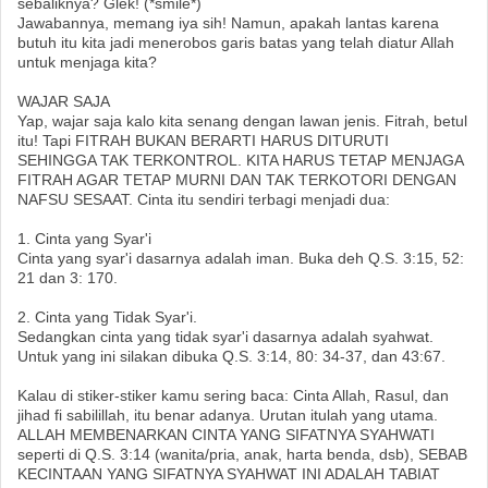
sebaliknya? Glek! (*smile*)
Jawabannya, memang iya sih! Namun, apakah lantas karena
butuh itu kita jadi menerobos garis batas yang telah diatur Allah
untuk menjaga kita?
WAJAR SAJA
Yap, wajar saja kalo kita senang dengan lawan jenis. Fitrah, betul
itu! Tapi FITRAH BUKAN BERARTI HARUS DITURUTI
SEHINGGA TAK TERKONTROL. KITA HARUS TETAP MENJAGA
FITRAH AGAR TETAP MURNI DAN TAK TERKOTORI DENGAN
NAFSU SESAAT. Cinta itu sendiri terbagi menjadi dua:
1. Cinta yang Syar'i
Cinta yang syar'i dasarnya adalah iman. Buka deh Q.S. 3:15, 52:
21 dan 3: 170.
2. Cinta yang Tidak Syar'i.
Sedangkan cinta yang tidak syar'i dasarnya adalah syahwat.
Untuk yang ini silakan dibuka Q.S. 3:14, 80: 34-37, dan 43:67.
Kalau di stiker-stiker kamu sering baca: Cinta Allah, Rasul, dan
jihad fi sabilillah, itu benar adanya. Urutan itulah yang utama.
ALLAH MEMBENARKAN CINTA YANG SIFATNYA SYAHWATI
seperti di Q.S. 3:14 (wanita/pria, anak, harta benda, dsb), SEBAB
KECINTAAN YANG SIFATNYA SYAHWAT INI ADALAH TABIAT