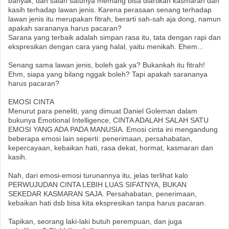
banyak, dan salah satunya memang bisa diartikan kasmaran dan
kasih terhadap lawan jenis. Karena perasaan senang terhadap
lawan jenis itu merupakan fitrah, berarti sah-sah aja dong, namun
apakah sarananya harus pacaran?
Sarana yang terbaik adalah simpan rasa itu, tata dengan rapi dan
ekspresikan dengan cara yang halal, yaitu menikah. Ehem...
Senang sama lawan jenis, boleh gak ya? Bukankah itu fitrah!
Ehm, siapa yang bilang nggak boleh? Tapi apakah sarananya
harus pacaran?
EMOSI CINTA
Menurut para peneliti, yang dimuat Daniel Goleman dalam
bukunya Emotional Intelligence, CINTA ADALAH SALAH SATU
EMOSI YANG ADA PADA MANUSIA. Emosi cinta ini mengandung
beberapa emosi lain seperti: penerimaan, persahabatan,
kepercayaan, kebaikan hati, rasa dekat, hormat, kasmaran dan
kasih.
Nah, dari emosi-emosi turunannya itu, jelas terlihat kalo
PERWUJUDAN CINTA LEBIH LUAS SIFATNYA, BUKAN
SEKEDAR KASMARAN SAJA. Persahabatan, penerimaan,
kebaikan hati dsb bisa kita ekspresikan tanpa harus pacaran.
Tapikan, seorang laki-laki butuh perempuan, dan juga