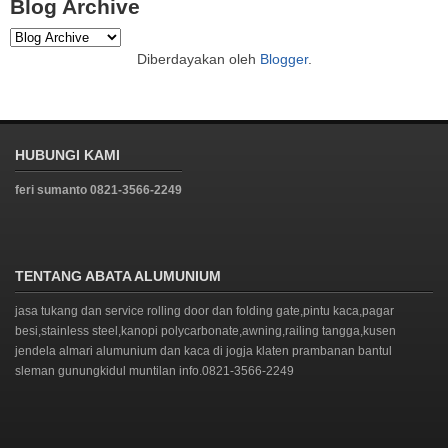
Blog Archive
Diberdayakan oleh
Blogger
.
HUBUNGI KAMI
feri sumanto 0821-3566-2249
TENTANG ABATA ALUMUNIUM
jasa tukang dan service rolling door dan folding gate,pintu kaca,pagar
besi,stainless steel,kanopi polycarbonate,awning,railing tangga,kusen
jendela almari alumunium dan kaca di jogja klaten prambanan bantul
sleman gunungkidul muntilan info.0821-3566-2249