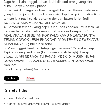
Jaga hati. Kalau nggak tahan, jauhi diri dari orang yang kita
sukai. Banyak-banyak puasa.
3. Banyak ikut kegiatan buat mengalihkan diri. Kurangi interaksi
yang kurang jelas dengan lawan jenis. Tapi harap ingat, di setiap
tempat kita pasti selalu bertemu dengan lawan jenis. Jadi
SOLUSI UTAMA MEMANG MENJAGA DIRI.
4. Banyakin teman (yang sejenis lho) dan cobalah untuk terbuka
dengan teman itu. Jadi kamu nggak merasa kesepian. Cuma
AKAL-AKALAN SI SETAN KOK KALO KAMU MERASA PUNYA
TEMAN COWOK LEBIH ENAK DARIPADA TEMEN CEWEK ATAU
SEBALIKNYA. Ngibul tuh si setan!
5. Masih nggak kuat dan tetap ingin pacaran? Ya silakan saja.
Tapi tanggung resikonya (kamu-kan sudah baligh). Harap
diketahui, API NERAKA ITU PANAS, MESKI DI MUSIM HUJAN.
DOSA BESAR ITU AWALNYA DARI KUMPULAN DOSA KECIL.
Nah lho!
Email : ferryhadary@yahoo.com
Related articles
contoh bioda ta'aruf sederhana
Akhwat Tak Perlu Menunggu, Ikhwan Tak Perlu Meragu