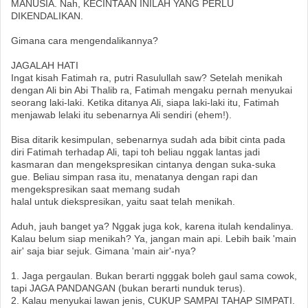
MANUSIA. Nah, KECINTAAN INILAH YANG PERLU
DIKENDALIKAN.
Gimana cara mengendalikannya?
JAGALAH HATI
Ingat kisah Fatimah ra, putri Rasulullah saw? Setelah menikah
dengan Ali bin Abi Thalib ra, Fatimah mengaku pernah menyukai
seorang laki-laki. Ketika ditanya Ali, siapa laki-laki itu, Fatimah
menjawab lelaki itu sebenarnya Ali sendiri (ehem!).
Bisa ditarik kesimpulan, sebenarnya sudah ada bibit cinta pada
diri Fatimah terhadap Ali, tapi toh beliau nggak lantas jadi
kasmaran dan mengekspresikan cintanya dengan suka-suka
gue. Beliau simpan rasa itu, menatanya dengan rapi dan
mengekspresikan saat memang sudah
halal untuk diekspresikan, yaitu saat telah menikah.
Aduh, jauh banget ya? Nggak juga kok, karena itulah kendalinya.
Kalau belum siap menikah? Ya, jangan main api. Lebih baik 'main
air' saja biar sejuk. Gimana 'main air'-nya?
1. Jaga pergaulan. Bukan berarti ngggak boleh gaul sama cowok,
tapi JAGA PANDANGAN (bukan berarti nunduk terus).
2. Kalau menyukai lawan jenis, CUKUP SAMPAI TAHAP SIMPATI.