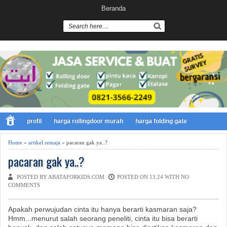
Beranda
profil
harga rollingdoor murah
harga folding gate
Home
»
artikel remaja
» pacaran gak ya..?
pacaran gak ya..?
POSTED BY ABATAFORKIDS.COM
POSTED ON 13.24 WITH
NO
COMMENTS
Apakah perwujudan cinta itu hanya berarti kasmaran saja?
Hmm...menurut salah seorang peneliti, cinta itu bisa berarti