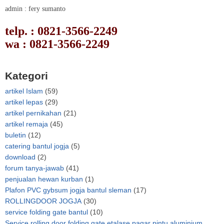
admin : fery sumanto
telp. : 0821-3566-2249
wa : 0821-3566-2249
Kategori
artikel Islam
(59)
artikel lepas
(29)
artikel pernikahan
(21)
artikel remaja
(45)
buletin
(12)
catering bantul jogja
(5)
download
(2)
forum tanya-jawab
(41)
penjualan hewan kurban
(1)
Plafon PVC gybsum jogja bantul sleman
(17)
ROLLINGDOOR JOGJA
(30)
service folding gate bantul
(10)
Service rolling door folding gate etalase pagar pintu aluminium