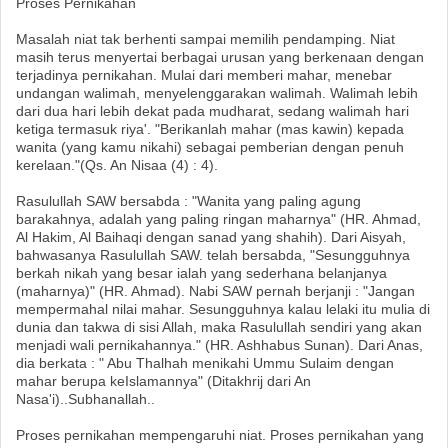
Proses Pernikahan
Masalah niat tak berhenti sampai memilih pendamping. Niat
masih terus menyertai berbagai urusan yang berkenaan dengan
terjadinya pernikahan. Mulai dari memberi mahar, menebar
undangan walimah, menyelenggarakan walimah. Walimah lebih
dari dua hari lebih dekat pada mudharat, sedang walimah hari
ketiga termasuk riya'. "Berikanlah mahar (mas kawin) kepada
wanita (yang kamu nikahi) sebagai pemberian dengan penuh
kerelaan."(Qs. An Nisaa (4) : 4).
Rasulullah SAW bersabda : "Wanita yang paling agung
barakahnya, adalah yang paling ringan maharnya" (HR. Ahmad,
Al Hakim, Al Baihaqi dengan sanad yang shahih). Dari Aisyah,
bahwasanya Rasulullah SAW. telah bersabda, "Sesungguhnya
berkah nikah yang besar ialah yang sederhana belanjanya
(maharnya)" (HR. Ahmad). Nabi SAW pernah berjanji : "Jangan
mempermahal nilai mahar. Sesungguhnya kalau lelaki itu mulia di
dunia dan takwa di sisi Allah, maka Rasulullah sendiri yang akan
menjadi wali pernikahannya." (HR. Ashhabus Sunan). Dari Anas,
dia berkata : " Abu Thalhah menikahi Ummu Sulaim dengan
mahar berupa keIslamannya" (Ditakhrij dari An
Nasa'i)..Subhanallah..
Proses pernikahan mempengaruhi niat. Proses pernikahan yang