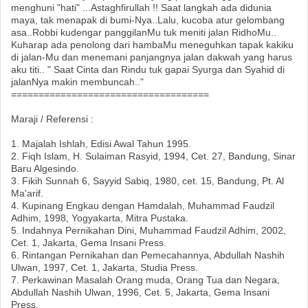
menghuni "hati" ...Astaghfirullah !! Saat langkah ada didunia
maya, tak menapak di bumi-Nya..Lalu, kucoba atur gelombang
asa..Robbi kudengar panggilanMu tuk meniti jalan RidhoMu..
Kuharap ada penolong dari hambaMu meneguhkan tapak kakiku
di jalan-Mu dan menemani panjangnya jalan dakwah yang harus
aku titi.. " Saat Cinta dan Rindu tuk gapai Syurga dan Syahid di
jalanNya makin membuncah.."
====================================
Maraji / Referensi :
1. Majalah Ishlah, Edisi Awal Tahun 1995.
2. Fiqh Islam, H. Sulaiman Rasyid, 1994, Cet. 27, Bandung, Sinar
Baru Algesindo.
3. Fikih Sunnah 6, Sayyid Sabiq, 1980, cet. 15, Bandung, Pt. Al
Ma'arif.
4. Kupinang Engkau dengan Hamdalah, Muhammad Faudzil
Adhim, 1998, Yogyakarta, Mitra Pustaka.
5. Indahnya Pernikahan Dini, Muhammad Faudzil Adhim, 2002,
Cet. 1, Jakarta, Gema Insani Press.
6. Rintangan Pernikahan dan Pemecahannya, Abdullah Nashih
Ulwan, 1997, Cet. 1, Jakarta, Studia Press.
7. Perkawinan Masalah Orang muda, Orang Tua dan Negara,
Abdullah Nashih Ulwan, 1996, Cet. 5, Jakarta, Gema Insani
Press.