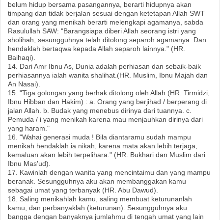
belum hidup bersama pasangannya, berarti hidupnya akan
timpang dan tidak berjalan sesuai dengan ketetapan Allah SWT
dan orang yang menikah berarti melengkapi agamanya, sabda
Rasulullah SAW: "Barangsiapa diberi Allah seorang istri yang
sholihah, sesungguhnya telah ditolong separoh agamanya. Dan
hendaklah bertaqwa kepada Allah separoh lainnya." (HR.
Baihaqi).
14. Dari Amr Ibnu As, Dunia adalah perhiasan dan sebaik-baik
perhiasannya ialah wanita shalihat.(HR. Muslim, Ibnu Majah dan
An Nasai).
15. "Tiga golongan yang berhak ditolong oleh Allah (HR. Tirmidzi,
Ibnu Hibban dan Hakim) : a. Orang yang berjihad / berperang di
jalan Allah. b. Budak yang menebus dirinya dari tuannya. c.
Pemuda / i yang menikah karena mau menjauhkan dirinya dari
yang haram."
16. "Wahai generasi muda ! Bila diantaramu sudah mampu
menikah hendaklah ia nikah, karena mata akan lebih terjaga,
kemaluan akan lebih terpelihara." (HR. Bukhari dan Muslim dari
Ibnu Mas'ud).
17. Kawinlah dengan wanita yang mencintaimu dan yang mampu
beranak. Sesungguhnya aku akan membanggakan kamu
sebagai umat yang terbanyak (HR. Abu Dawud).
18. Saling menikahlah kamu, saling membuat keturunanlah
kamu, dan perbanyaklah (keturunan). Sesungguhnya aku
bangga dengan banyaknya jumlahmu di tengah umat yang lain