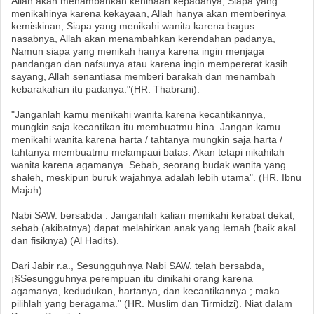
Allah akan menambahkan kehinaan kepadanya, Siapa yang
menikahinya karena kekayaan, Allah hanya akan memberinya
kemiskinan, Siapa yang menikahi wanita karena bagus
nasabnya, Allah akan menambahkan kerendahan padanya,
Namun siapa yang menikah hanya karena ingin menjaga
pandangan dan nafsunya atau karena ingin mempererat kasih
sayang, Allah senantiasa memberi barakah dan menambah
kebarakahan itu padanya."(HR. Thabrani).
"Janganlah kamu menikahi wanita karena kecantikannya,
mungkin saja kecantikan itu membuatmu hina. Jangan kamu
menikahi wanita karena harta / tahtanya mungkin saja harta /
tahtanya membuatmu melampaui batas. Akan tetapi nikahilah
wanita karena agamanya. Sebab, seorang budak wanita yang
shaleh, meskipun buruk wajahnya adalah lebih utama". (HR. Ibnu
Majah).
Nabi SAW. bersabda : Janganlah kalian menikahi kerabat dekat,
sebab (akibatnya) dapat melahirkan anak yang lemah (baik akal
dan fisiknya) (Al Hadits).
Dari Jabir r.a., Sesungguhnya Nabi SAW. telah bersabda,
¡§Sesungguhnya perempuan itu dinikahi orang karena
agamanya, kedudukan, hartanya, dan kecantikannya ; maka
pilihlah yang beragama." (HR. Muslim dan Tirmidzi). Niat dalam