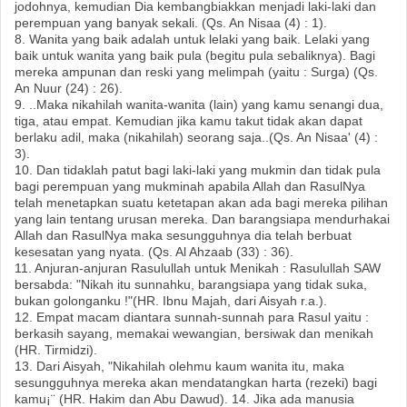
jodohnya, kemudian Dia kembangbiakkan menjadi laki-laki dan
perempuan yang banyak sekali. (Qs. An Nisaa (4) : 1).
8. Wanita yang baik adalah untuk lelaki yang baik. Lelaki yang
baik untuk wanita yang baik pula (begitu pula sebaliknya). Bagi
mereka ampunan dan reski yang melimpah (yaitu : Surga) (Qs.
An Nuur (24) : 26).
9. ..Maka nikahilah wanita-wanita (lain) yang kamu senangi dua,
tiga, atau empat. Kemudian jika kamu takut tidak akan dapat
berlaku adil, maka (nikahilah) seorang saja..(Qs. An Nisaa' (4) :
3).
10. Dan tidaklah patut bagi laki-laki yang mukmin dan tidak pula
bagi perempuan yang mukminah apabila Allah dan RasulNya
telah menetapkan suatu ketetapan akan ada bagi mereka pilihan
yang lain tentang urusan mereka. Dan barangsiapa mendurhakai
Allah dan RasulNya maka sesungguhnya dia telah berbuat
kesesatan yang nyata. (Qs. Al Ahzaab (33) : 36).
11. Anjuran-anjuran Rasulullah untuk Menikah : Rasulullah SAW
bersabda: "Nikah itu sunnahku, barangsiapa yang tidak suka,
bukan golonganku !"(HR. Ibnu Majah, dari Aisyah r.a.).
12. Empat macam diantara sunnah-sunnah para Rasul yaitu :
berkasih sayang, memakai wewangian, bersiwak dan menikah
(HR. Tirmidzi).
13. Dari Aisyah, "Nikahilah olehmu kaum wanita itu, maka
sesungguhnya mereka akan mendatangkan harta (rezeki) bagi
kamu¡¨ (HR. Hakim dan Abu Dawud). 14. Jika ada manusia