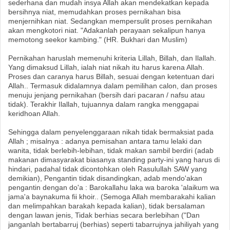
sederhana dan mudah insya Allah akan mendekatkan kepada
bersihnya niat, memudahkan proses pernikahan bisa
menjernihkan niat. Sedangkan mempersulit proses pernikahan
akan mengkotori niat. "Adakanlah perayaan sekalipun hanya
memotong seekor kambing." (HR. Bukhari dan Muslim)
Pernikahan haruslah memenuhi kriteria Lillah, Billah, dan Ilallah.
Yang dimaksud Lillah, ialah niat nikah itu harus karena Allah.
Proses dan caranya harus Billah, sesuai dengan ketentuan dari
Allah.. Termasuk didalamnya dalam pemilihan calon, dan proses
menuju jenjang pernikahan (bersih dari pacaran / nafsu atau
tidak). Terakhir Ilallah, tujuannya dalam rangka menggapai
keridhoan Allah.
Sehingga dalam penyelenggaraan nikah tidak bermaksiat pada
Allah ; misalnya : adanya pemisahan antara tamu lelaki dan
wanita, tidak berlebih-lebihan, tidak makan sambil berdiri (adab
makanan dimasyarakat biasanya standing party-ini yang harus di
hindari, padahal tidak dicontohkan oleh Rasulullah SAW yang
demikian), Pengantin tidak disandingkan, adab mendo'akan
pengantin dengan do'a : Barokallahu laka wa baroka 'alaikum wa
jama'a baynakuma fii khoir.. (Semoga Allah membarakahi kalian
dan melimpahkan barakah kepada kalian), tidak bersalaman
dengan lawan jenis, Tidak berhias secara berlebihan ("Dan
janganlah bertabarruj (berhias) seperti tabarrujnya jahiliyah yang