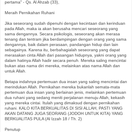
pertama" - Qs. Al Ahzab (33),
Meraih Pernikahan Ruhani
Jika seseorang sudah dipenuhi dengan kecintaan dan kerinduan
pada Allah, maka ia akan berusaha mencari seseorang yang
sama dengannya. Secara psikologis, seseorang akan merasa
tenang dan tentram jika berdampingan dengan orang yang sama
dengannya, baik dalam perasaan, pandangan hidup dan lain
sebagainya. Karena itu, berbahagialah seseorang yang dapat
merasakan cinta Allah dari pasangan hidupnya, yakni orang yang
dalam hatinya Allah hadir secara penuh. Mereka saling mencintai
bukan atas nama diri mereka, melainkan atas nama Allah dan
untuk Allah.
Betapa indahnya pertemuan dua insan yang saling mencintai dan
merindukan Allah. Pernikahan mereka bukanlah semata-mata
pertemuan dua insan yang berlainan jenis, melainkan pertemuan
dua ruhani yang sedang meniti perjalanan menuju Allah, kekasih
yang mereka cintai. Itulah yang dimaksud dengan pernikahan
ruhani. KALO KITA BERKUALITAS DI SISI ALLAH, PASTI YANG
AKAN DATANG JUGA SEORANG (JODOH UNTUK KITA) YANG
BERKUALITAS PULA (Al Izzah 18 / Th. 2)
Penutup