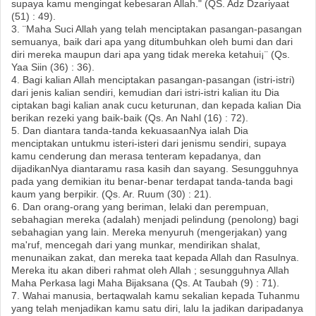
supaya kamu mengingat kebesaran Allah." (QS. Adz Dzariyaat
(51) : 49).
3. ¨Maha Suci Allah yang telah menciptakan pasangan-pasangan
semuanya, baik dari apa yang ditumbuhkan oleh bumi dan dari
diri mereka maupun dari apa yang tidak mereka ketahui¡¨ (Qs.
Yaa Siin (36) : 36).
4. Bagi kalian Allah menciptakan pasangan-pasangan (istri-istri)
dari jenis kalian sendiri, kemudian dari istri-istri kalian itu Dia
ciptakan bagi kalian anak cucu keturunan, dan kepada kalian Dia
berikan rezeki yang baik-baik (Qs. An Nahl (16) : 72).
5. Dan diantara tanda-tanda kekuasaanNya ialah Dia
menciptakan untukmu isteri-isteri dari jenismu sendiri, supaya
kamu cenderung dan merasa tenteram kepadanya, dan
dijadikanNya diantaramu rasa kasih dan sayang. Sesungguhnya
pada yang demikian itu benar-benar terdapat tanda-tanda bagi
kaum yang berpikir. (Qs. Ar. Ruum (30) : 21).
6. Dan orang-orang yang beriman, lelaki dan perempuan,
sebahagian mereka (adalah) menjadi pelindung (penolong) bagi
sebahagian yang lain. Mereka menyuruh (mengerjakan) yang
ma'ruf, mencegah dari yang munkar, mendirikan shalat,
menunaikan zakat, dan mereka taat kepada Allah dan Rasulnya.
Mereka itu akan diberi rahmat oleh Allah ; sesungguhnya Allah
Maha Perkasa lagi Maha Bijaksana (Qs. At Taubah (9) : 71).
7. Wahai manusia, bertaqwalah kamu sekalian kepada Tuhanmu
yang telah menjadikan kamu satu diri, lalu Ia jadikan daripadanya