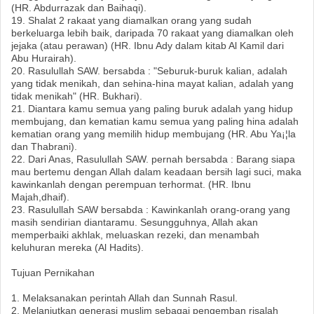
(HR. Abdurrazak dan Baihaqi).
19. Shalat 2 rakaat yang diamalkan orang yang sudah
berkeluarga lebih baik, daripada 70 rakaat yang diamalkan oleh
jejaka (atau perawan) (HR. Ibnu Ady dalam kitab Al Kamil dari
Abu Hurairah).
20. Rasulullah SAW. bersabda : "Seburuk-buruk kalian, adalah
yang tidak menikah, dan sehina-hina mayat kalian, adalah yang
tidak menikah" (HR. Bukhari).
21. Diantara kamu semua yang paling buruk adalah yang hidup
membujang, dan kematian kamu semua yang paling hina adalah
kematian orang yang memilih hidup membujang (HR. Abu Ya¡¦la
dan Thabrani).
22. Dari Anas, Rasulullah SAW. pernah bersabda : Barang siapa
mau bertemu dengan Allah dalam keadaan bersih lagi suci, maka
kawinkanlah dengan perempuan terhormat. (HR. Ibnu
Majah,dhaif).
23. Rasulullah SAW bersabda : Kawinkanlah orang-orang yang
masih sendirian diantaramu. Sesungguhnya, Allah akan
memperbaiki akhlak, meluaskan rezeki, dan menambah
keluhuran mereka (Al Hadits).
Tujuan Pernikahan
1. Melaksanakan perintah Allah dan Sunnah Rasul.
2. Melanjutkan generasi muslim sebagai pengemban risalah