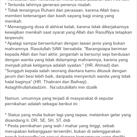
* Tertunda lahirnya generasi penerus risalah.
* Tidak tenangnya Ruhani dan perasaan, karena Allah baru
memberi ketenangan dan kasih sayang bagi orang yang
menikah.
* Menanggung dosa di akhirat kelak, karena tidak dikerjakannya
kewajiban menikah saat syarat yang Allah dan RasulNya tetapkan
terpenuhi.
* Apalagi sampai bersentuhan dengan lawan jenis yang bukan
mahramnya. Rasulullah SAW. bersabda: "Barangsiapa beriman
kepada Allah dan hari akhir, janganlah ia bersunyi sepi berduaan
dengan wanita yang tidak didampingi mahramnya, karena yang
menjadi pihak ketiganya adalah syaitan." (HR. Ahmad) dan
"Sungguh kepala salah seorang diantara kamu ditusuk dengan
jarum dari besi lebih baik, daripada menyentuh wanita yang tidak
halal baginya" (HR. Thabrani dan Baihaqi)..
Astaghfirullahaladzim.. Na'udzubillahi min dzalik
Namun, umumnya yang terjadi di masyarakat di seputar
pernikahan adalah sebagai berikut ini :
* Status yang mulia bukan lagi yang taqwa, melainkan gelar yang
disandang:Ir, DR, SE, SH, ST, dsb
* Pesta pernikahan yang wah / mahar yang tinggi, sebab
merupakan kebanggaan tersendiri, bukan di selenggarakan
penuh ketawadhu'an sesuai dengan kemampuan yang dimiliki.