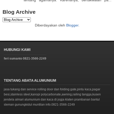
tentang agamanya. Karenanya, bertakwalah pa...
Blog Archive
Diberdayakan oleh
Blogger
.
HUBUNGI KAMI
feri sumanto 0821-3566-2249
TENTANG ABATA ALUMUNIUM
jasa tukang dan service rolling door dan folding gate,pintu kaca,pagar
besi,stainless steel,kanopi polycarbonate,awning,railing tangga,kusen
jendela almari alumunium dan kaca di jogja klaten prambanan bantul
sleman gunungkidul muntilan info.0821-3566-2249