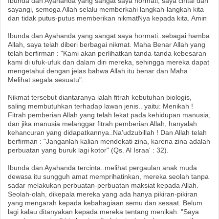
Ibunda dan Ayahanda yang sangat saya hormati, saya cintai dan
sayangi, semoga Allah selalu memberkahi langkah-langkah kita
dan tidak putus-putus memberikan nikmatNya kepada kita. Amin
Ibunda dan Ayahanda yang sangat saya hormati..sebagai hamba
Allah, saya telah diberi berbagai nikmat. Maha Benar Allah yang
telah berfirman : "Kami akan perlihatkan tanda-tanda kebesaran
kami di ufuk-ufuk dan dalam diri mereka, sehingga mereka dapat
mengetahui dengan jelas bahwa Allah itu benar dan Maha
Melihat segala sesuatu".
Nikmat tersebut diantaranya ialah fitrah kebutuhan biologis,
saling membutuhkan terhadap lawan jenis.. yaitu: Menikah !
Fitrah pemberian Allah yang telah lekat pada kehidupan manusia,
dan jika manusia melanggar fitrah pemberian Allah, hanyalah
kehancuran yang didapatkannya..Na'udzubillah ! Dan Allah telah
berfirman : "Janganlah kalian mendekati zina, karena zina adalah
perbuatan yang buruk lagi kotor" (Qs. Al Israa' : 32).
Ibunda dan Ayahanda tercinta..melihat pergaulan anak muda
dewasa itu sungguh amat memprihatinkan, mereka seolah tanpa
sadar melakukan perbuatan-perbuatan maksiat kepada Allah.
Seolah-olah, dikepala mereka yang ada hanya pikiran-pikiran
yang mengarah kepada kebahagiaan semu dan sesaat. Belum
lagi kalau ditanyakan kepada mereka tentang menikah. "Saya