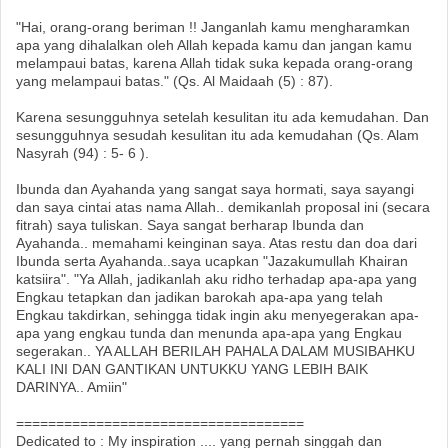
"Hai, orang-orang beriman !! Janganlah kamu mengharamkan
apa yang dihalalkan oleh Allah kepada kamu dan jangan kamu
melampaui batas, karena Allah tidak suka kepada orang-orang
yang melampaui batas." (Qs. Al Maidaah (5) : 87).
Karena sesungguhnya setelah kesulitan itu ada kemudahan. Dan
sesungguhnya sesudah kesulitan itu ada kemudahan (Qs. Alam
Nasyrah (94) : 5- 6 ).
Ibunda dan Ayahanda yang sangat saya hormati, saya sayangi
dan saya cintai atas nama Allah.. demikanlah proposal ini (secara
fitrah) saya tuliskan. Saya sangat berharap Ibunda dan
Ayahanda.. memahami keinginan saya. Atas restu dan doa dari
Ibunda serta Ayahanda..saya ucapkan "Jazakumullah Khairan
katsiira". "Ya Allah, jadikanlah aku ridho terhadap apa-apa yang
Engkau tetapkan dan jadikan barokah apa-apa yang telah
Engkau takdirkan, sehingga tidak ingin aku menyegerakan apa-
apa yang engkau tunda dan menunda apa-apa yang Engkau
segerakan.. YA ALLAH BERILAH PAHALA DALAM MUSIBAHKU
KALI INI DAN GANTIKAN UNTUKKU YANG LEBIH BAIK
DARINYA.. Amiin"
====================================
Dedicated to : My inspiration .... yang pernah singgah dan