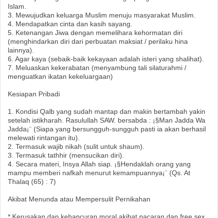
Islam.
3. Mewujudkan keluarga Muslim menuju masyarakat Muslim.
4. Mendapatkan cinta dan kasih sayang.
5. Ketenangan Jiwa dengan memelihara kehormatan diri
(menghindarkan diri dari perbuatan maksiat / perilaku hina
lainnya).
6. Agar kaya (sebaik-baik kekayaan adalah isteri yang shalihat).
7. Meluaskan kekerabatan (menyambung tali silaturahmi /
menguatkan ikatan kekeluargaan)
Kesiapan Pribadi
1. Kondisi Qalb yang sudah mantap dan makin bertambah yakin
setelah istikharah. Rasulullah SAW. bersabda : ¡§Man Jadda Wa
Jadda¡¨ (Siapa yang bersungguh-sungguh pasti ia akan berhasil
melewati rintangan itu).
2. Termasuk wajib nikah (sulit untuk shaum).
3. Termasuk tathhir (mensucikan diri).
4. Secara materi, Insya Allah siap. ¡§Hendaklah orang yang
mampu memberi nafkah menurut kemampuannya¡¨ (Qs. At
Thalaq (65) : 7)
Akibat Menunda atau Mempersulit Pernikahan
* Kerusakan dan kehancuran moral akibat pacaran dan free sex.