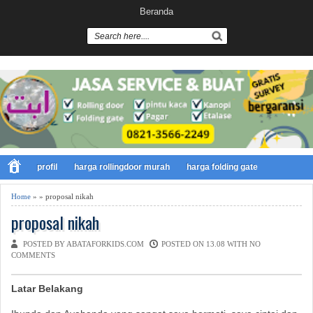
Beranda
profil
harga rollingdoor murah
harga folding gate
Home
» » proposal nikah
proposal nikah
POSTED BY ABATAFORKIDS.COM
POSTED ON 13.08 WITH
NO
COMMENTS
Latar Belakang