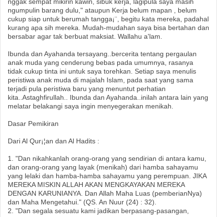
nggak sempat mikirin kawin, sibuk kerja, lagipula saya masih
ngumpulin barang dulu," ataupun Kerja belum mapan , belum
cukup siap untuk berumah tangga¡¨, begitu kata mereka, padahal
kurang apa sih mereka. Mudah-mudahan saya bisa bertahan dan
bersabar agar tak berbuat maksiat. Wallahu a'lam.
Ibunda dan Ayahanda tersayang..bercerita tentang pergaulan
anak muda yang cenderung bebas pada umumnya, rasanya
tidak cukup tinta ini untuk saya torehkan. Setiap saya menulis
peristiwa anak muda di majalah Islam, pada saat yang sama
terjadi pula peristiwa baru yang menuntut perhatian
kita..Astaghfirullah.. Ibunda dan Ayahanda..inilah antara lain yang
melatar belakangi saya ingin menyegerakan menikah.
Dasar Pemikiran
Dari Al Qur¡¦an dan Al Hadits :
1. "Dan nikahkanlah orang-orang yang sendirian di antara kamu,
dan orang-orang yang layak (menikah) dari hamba sahayamu
yang lelaki dan hamba-hamba sahayamu yang perempuan. JIKA
MEREKA MISKIN ALLAH AKAN MENGKAYAKAN MEREKA
DENGAN KARUNIANYA. Dan Allah Maha Luas (pemberianNya)
dan Maha Mengetahui." (QS. An Nuur (24) : 32).
2. "Dan segala sesuatu kami jadikan berpasang-pasangan,