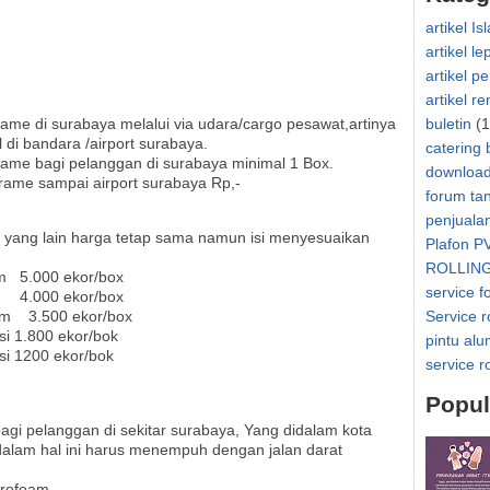
artikel Is
artikel le
artikel p
artikel r
ame di surabaya melalui via udara/cargo pesawat,artinya
buletin
(1
 di bandara /airport surabaya.
catering 
rame bagi pelanggan di surabaya minimal 1 Box.
downloa
rame sampai airport surabaya Rp,-
forum ta
penjuala
 yang lain harga tetap sama namun isi menyesuaikan
Plafon P
ROLLIN
m
5.000 ekor/box
service f
4.000 ekor/box
cm
3.500 ekor/box
Service r
si 1.800 ekor/bok
pintu al
si 1200 ekor/bok
service r
Popul
agi pelanggan di sekitar surabaya, Yang didalam kota
dalam hal ini harus menempuh dengan jalan darat
yrofoam.