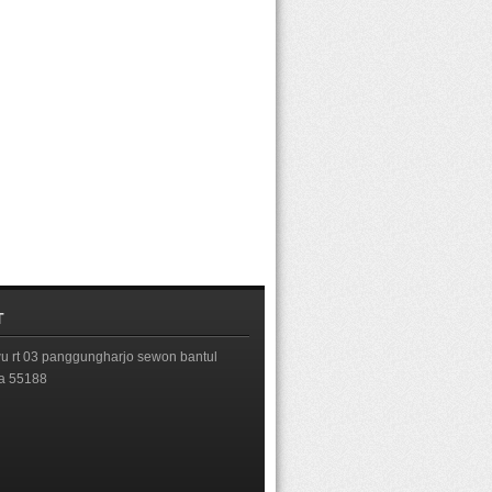
T
 rt 03 panggungharjo sewon bantul
ta 55188