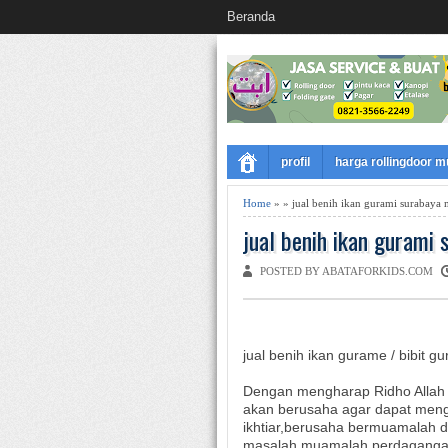
Beranda
profil
harga rollingdoor 
Home
» » jual benih ikan gurami surabaya
jual benih ikan gurami
POSTED BY ABATAFORKIDS.COM
jual benih ikan gurame / bibit g
Dengan mengharap Ridho Allah s
akan berusaha agar dapat meng
ikhtiar,berusaha bermuamalah d
masalah muamalah perdaganga