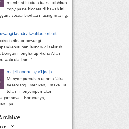
membuat biodata taaruf silahkan
copy paste biodata di bawah ini
ganti sesuai biodata masing-masing.
pewangi laundry kwalitas terbaik
osir/distributor pewangi
apan/kebutuhan laundry di seluruh
a Dengan mengharap Ridho Allah
 wata’ala kami “...
majelis taaruf syar'i jogja
Menyempurnakan agama “Jika
seseorang menikah, maka ia
telah menyempurnakan
 agamanya. Karenanya,
lah pa...
Archive