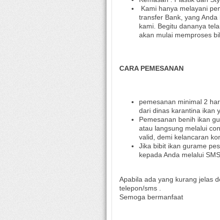
Kami hanya melayani pemb
transfer Bank, yang Anda
kami. Begitu dananya tela
akan mulai memproses bi
CARA PEMESANAN
pemesanan minimal 2 hari
dari dinas karantina ika
Pemesanan benih ikan g
atau langsung melalui con
valid, demi kelancaran k
Jika bibit ikan gurame pe
kepada Anda melalui SMS,
Apabila ada yang kurang jelas 
telepon/sms .
Semoga bermanfaat
Benih gurami surabaya,benih ik
gurami bojonegoro,benih gurami