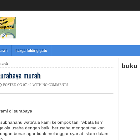
murah
harga folding gate
 murah
buku
 surabaya murah
POSTED ON 07.42 WITH
NO COMMENTS
urami di surabaya
ubhanahu wata’ala kami kelompok tani “Abata fish”
elola usaha dengan baik, berusaha mengoptimalkan
engan benar agar tidak melanggar syariat Islam dalam
n.