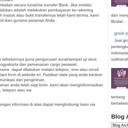
elian secara tunai/via transfer Bank. Jika melalui
 lalukan adalah melakukan pembayaran ke rekening
dan meng
h masuk atau bukti transfernya telah kami terima, kami
bit ikan gurame pesanan Anda.
Biodat...
grosir 
Jual gr
perlengk
indonesi
subhanahu
 sebelumnya guna pengurusan surat/sempel uji virus
n yogyakarta dan pemesanan cargo pesawat
urame
dapat dilakukan melalui telepon, sms atau email
tact form di website ini. Pastikan data yang anda berikan
omunikasi dan pengiriman.
sanan anda telah siap kirim, kami akan menginformasikan
 telepon atau wa
tentang
bertakwa
dengan informasi di atas dapat menghubungi kami via
Blog 
an gurami sidoarjo,bibit gurami malang,madura,benih
 kediri