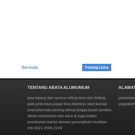
Beranda
Posting Lama
TENTANG ABATA ALUMUNIUM
ALAMA
jasa tukang dan service rolling door dan folding
pelemsewu
gate,pintu kaca,pagar besi,stainless steel,kanopi
yogyakar
polycarbonate,awning,railing tangga,kusen jendela
almari alumunium dan kaca di jogja klaten
prambanan bantul sleman gunungkidul muntilan
info.0821-3566-2249