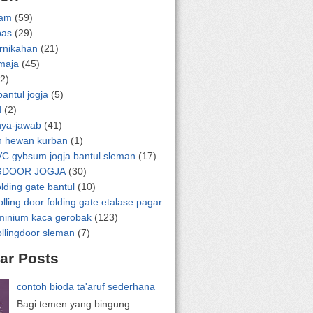
lam
(59)
pas
(29)
ernikahan
(21)
emaja
(45)
2)
bantul jogja
(5)
d
(2)
nya-jawab
(41)
n hewan kurban
(1)
VC gybsum jogja bantul sleman
(17)
GDOOR JOGJA
(30)
olding gate bantul
(10)
olling door folding gate etalase pagar
uminium kaca gerobak
(123)
ollingdoor sleman
(7)
ar Posts
contoh bioda ta'aruf sederhana
Bagi temen yang bingung